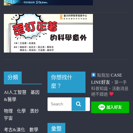
CASE
點我加
分類
你想找什
LINE好友
，第一手
麼？
科普知識、活動消息
AI人工智慧
基因
絕不錯過
&醫學
物理
化學
奧妙
宇宙
彙整
考古&演化
數學