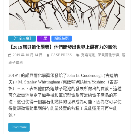
【年度大事】
化學
編輯精選
【2019諾貝爾化學獎】他們開發出世界上最有力的電池
,
,
2019 年 10 月 14 日
CASE PRESS
充電電池
諾貝爾化學獎
鋰
離子電池
2019年的諾貝爾化學獎頒發給了John B. Goodenough (古迪納
夫)，M. Stanley Whittingham (惠廷翰)和Akira Yoshino（吉野
彰）三人，表彰他們為鋰離子電池的發展所做出的貢獻。這種
可充電電池奠定了如手機和筆記型電腦等無線電子產品的基
礎。這也使得一個無石化燃料的世界成為可能，因為它可以使
得從驅動電動車到儲存能量裝置的各種工具能運用可再生能
源。
Read more