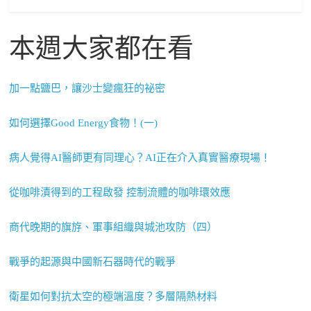
本週大家都在看
加一點鹽巴，讓沙士變瘋狂的祕密
如何選擇Good Energy食物！(一)
病人覺得AI醫師更有同理心？AI正在介入真實醫療現場！
從咖啡漬得到的工程啟發 控制流體的咖啡環效應
商代晚期的旗斿、軍事組織與城池攻防（四）
戰爭的起源與中國新石器時代的戰爭
衛星如何對抗太空的極端溫度？多層隔熱材料