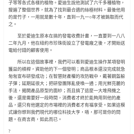
子等等各式各樣的植物。愛迪生說他測試了六千多種植物，
搜遍了整個世界，就為了找到最合適的絲極材料。最後他用
的是竹子，一用就是數十年，直到一九一○年才被鎢取而代
之。
至於愛迪生原本在搞的發電收費計畫，一直要到一八八
二年九月，他在紐約市珍珠街設立了發電廠之後，才開始送
電給付錢的顧客使用。
所以在這個故事裡，我們可以看到愛迪生操作某項發明
獲益的槓桿，資助他的下一個發明；商品根本還沒完成就急
匆匆宣布研發成功；在智慧財產權的攻防戰中，戴著鋼盔躲
子彈；延期延很大；把研發團隊亂使喚一通；用光鮮亮麗的
手法，揭開產品原型的面紗；而且搞了這麼一大堆飛機之
後，還是需要好一段時間，消費者才終於能夠用到他的產
品，還只有他選定的市場裡的消費者才有福享受。如果這模
式讓你想到我們現代的哪位科技大亨，唔，那可是你的問
題。在商言商，如此而已。
?