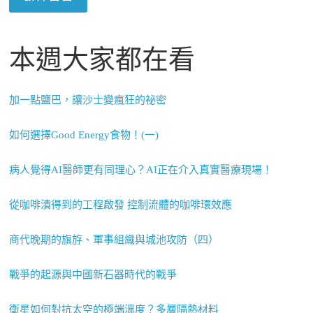
本週大家都在看
加一點鹽巴，讓沙士變瘋狂的祕密
如何選擇Good Energy食物！(一)
病人覺得AI醫師更有同理心？AI正在介入真實醫療現場！
從咖啡漬得到的工程啟發 控制流體的咖啡環效應
商代晚期的旗斿、軍事組織與城池攻防（四）
戰爭的起源與中國新石器時代的戰爭
衛星如何對抗太空的極端溫度？多層隔熱材料