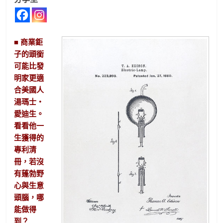
■ 商業鉅
子的頭銜
可能比發
明家更適
合美國人
湯瑪士‧
愛迪生。
看看他一
生獲得的
專利清
冊，若沒
有蓬勃野
心與生意
頭腦，哪
能做得
到？