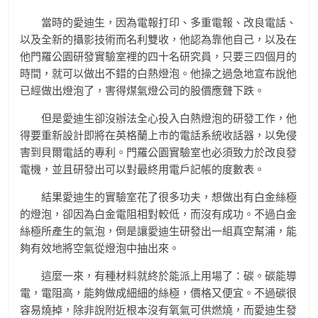
當時的愛迪生，因為電報打印、多重電報、改良電話、
以及全新的攝影技術而名利雙收，他認為靠他自己，以及在
他門羅公園研發實驗室裡的四十名研究員，只要三四個月的
時間，就可以做出不錯的白熱燈泡。他操之過急地宣布說他
已經做出燈泡了，害得煤氣燈公司的股價應聲下跌。
但是愛迪生卻沒辦法全心投入白熱燈泡的研發工作，他
得要重新設計即將在英格蘭上市的電話系統收話器，以免侵
害到貝爾電話的專利。門羅公園實驗室也必須致力於改良發
電機，並且研發出可以對最終用電戶記帳的度數表。
結果愛迪生的實驗室花了很多功夫，想做出有白金絲極
的燈泡，卻因為白金電阻相對較低，而沒有成功。不過白金
絲極所產生的氣泡，倒是讓愛迪生研發出一組真空幫浦，能
夠有效地將空氣從燈泡中抽出來。
這麼一來，有種材料就終於能派上用場了：碳。碳能導
電，電阻高，能夠做成細細的絲極，價格又便宜。不過碳很
容易燒掉，除非說附近根本沒有氧氣可供燃燒，而愛迪生發