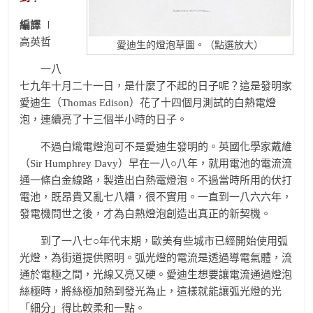
編譯
∣
高英哲
愛迪生的燈泡草圖。（點選放大）
一八
七九年十月二十一日，是什麼了不起的日子呢？這是發明家
愛迪生（Thomas Edison）花了十四個月測試的白熱電燈
泡，連續亮了十三個半小時的日子。
不過白熾電燈泡可不是愛迪生發明的。英國化學家戴維
（Sir Humphrey Davy）早在一八○八年，就用電池的電流流
通一條白金線路，製造出白熱電燈泡。不過當時所用的伏打
電池，既昂貴又亂七八糟，很不實用。一直到一八六六年，
發電機問世之後，才為白熱燈泡創造出真正的新契機。
到了一八七○年代末期，歐美有些城市已經開始使用弧
光燈，為街道提供照明。弧光燈的電流是透過導電氣體，流
通於電極之間，光線又亮又硬。愛迪生想要讓電流通過燈泡
絲極時，將絲極加熱到發光為止，這樣就能讓弧光燈的光
「細分」得比較柔和一點。