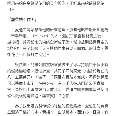
明用來給白金絲極使用的真空燈泡，正好拿來給碳絲極使
用。
「廢柴快工作！」
愛迪生開始鞭策他的研究助理，那些他略帶親暱地稱為
「笨手笨腳」（mucker）的人，測試了數百種材質之後，
最後把一片卷起來的棉絲全烤成了碳，然後放到幾近真空的
燈泡裡，亮了超過半天。這個原本只要三四個月的計畫，最
後花了十四個月才搞定。
很快地，門羅公園實驗室就做出了可以持續四十個小時
的碳絲極燈泡。這個計畫一共花了四萬美元（相當於現在的
八十五萬美元），做了一千兩百次實驗才完成，不過總算是
可以準備上市了。在除夕夜，有三千人造訪門羅公園實驗
室，見證四十盞電燈泡大放光明。愛迪生隨意開關這些使用
碳化紙板的電燈泡，讓來賓目眩心怡。
為了找出適合製作碳化絲極的植物纖維，愛迪生的實驗
室測過了桃花心木、黃楊木、山胡桃木、西洋杉、亞麻、竹