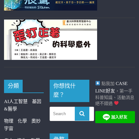
CASE
點我加
分類
你想找什
LINE好友
，第一手
麼？
科普知識、活動消息
AI人工智慧
基因
絕不錯過
&醫學
物理
化學
奧妙
宇宙