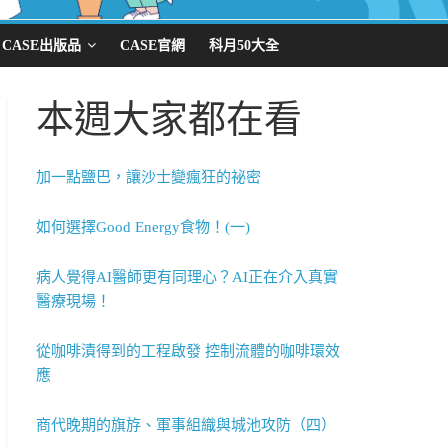
CASE出版品
CASE官網
科月50大全
本週大家都在看
加一點鹽巴，讓沙士變瘋狂的祕密
如何選擇Good Energy食物！(一)
病人覺得AI醫師更有同理心？AI正在介入真實
醫療現場！
從咖啡漬得到的工程啟發 控制流體的咖啡環效
應
商代晚期的旗斿、軍事組織與城池攻防（四）