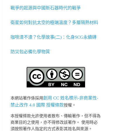
戰爭的起源與中國新石器時代的戰爭
衛星如何對抗太空的極端溫度？多層隔熱材料
咖啡渣不渣？化學故事(二)：化身SCG永續磚
防災包必備化學物質
創用 CC 姓名標示-非商業性-
本網站著作係採用
禁止改作 4.0 國際 授權條款
授權。
本授權條款允許使用者散布、傳輸著作，但不得為
商業目的之使用，亦不得修改該著作。 使用時必
須按照著作人指定的方式表彰其姓名與來源。