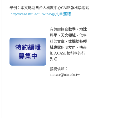
舉例：本文轉載自台大科教中心CASE報科學網站
http://case.ntu.edu.tw/blog/文章連結
有興趣撰寫
數學、地球
科學、天文領域
、化學
科普文章，或
採訪各領
域專家
的朋友們，快來
加入CASE報科學的行
列吧！
投稿信箱：
ntucase@ntu.edu.tw