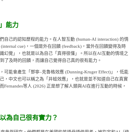
心。
」能力
歷程的能力。在人智互動 (human-AI interaction) 的情
rnal cue)，一個是外在回饋 (feedback)，當外在回饋變得及時
識幻覺」，也就是以為自己「真得很懂」。所以在AI互動的情境之
得到了及時的回饋，而讓自己覺得自己真的很有能力。
「鄧寧–克魯格效應 (Dunning-Kruger Effect)」，低能
己，中文也可以稱之為「井蛙效應」，也就是並不知道自己在真實
nandes等人 (2026) 正是想了解人類與AI在進行互動的時候，
以為自己很有實力？
位實驗參與者來參與研究，他們都是在美國的英語母語使用者，被指定和AI（使