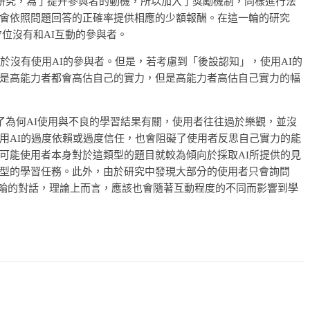
第二系列的研究，為了提升參與者的動機，所以加入了獎勵機制，同樣進行法
會依照問題回答的正確率提供相應的少額報酬。在這一輪的研究
7位沒有和AI互動的參與者。
於沒有使用AI的參與者。但是，若考慮到「後設認知」，使用AI的
是高能力者都會高估自己的實力，但是高能力者高估自己實力的幅
，研究說明了為何AI使用與不良的學習結果有關，使用者往往過於樂觀，並沒
用AI的過度依賴或過度信任，也會阻礙了使用者反思自己實力的能
可能使用者本身對於這類型的題目就較為傾向於採取AI所提供的見
型的學習任務。此外，由於研究中發現大部分的使用者只會詢問
及多輪的對話，理論上而言，應該也會隨著互動程度的不同而影響到學