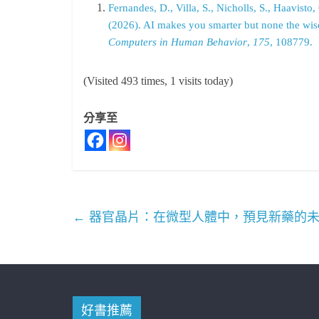
Fernandes, D., Villa, S., Nicholls, S., Haavisto
(2026). AI makes you smarter but none the wi
Computers in Human Behavior
,
175
, 108779.
(Visited 493 times, 1 visits today)
分享至
←
器官晶片：在微型人體中，預見新藥的
好書推薦