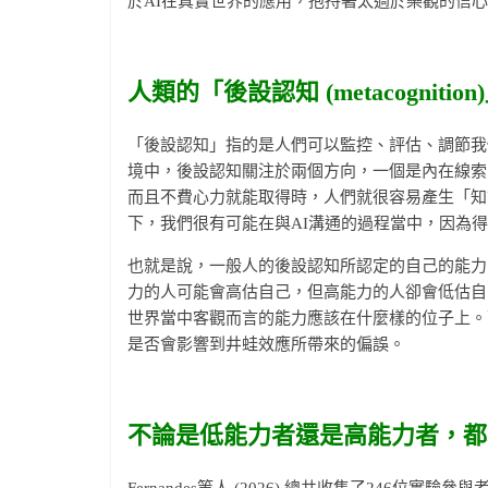
於AI在真實世界的應用，抱持著太過於樂觀的信
人類的「後設認知 (metacognition)
「後設認知」指的是人們可以監控、評估、調節我們自己的認知
境中，後設認知關注於兩個方向，一個是內在線索 (inte
而且不費心力就能取得時，人們就很容易產生「知
下，我們很有可能在與AI溝通的過程當中，因為
也就是說，一般人的後設認知所認定的自己的能力，可能會產生
力的人可能會高估自己，但高能力的人卻會低估自
世界當中客觀而言的能力應該在什麼樣的位子上。而Fer
是否會影響到井蛙效應所帶來的偏誤。
不論是低能力者還是高能力者，都
Fernandes等人 (2026) 總共收集了246