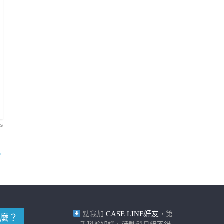
s
→
CASE LINE好友
點我加
，第
麼？