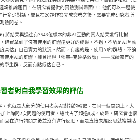
試中的邏輯推論題目。在研究者提供的實驗測試畫面中，他們可以一邊使
PT要進行多少對話，並且在20題作答完成交卷之後，需要完成研究者所
測驗問卷。
2026) 將結果與過往有3543位樣本的非AI互動的真人結果進行比對。
言，確實拿到了沒有使用的群體還更好的成果。不過，不論是AI互動
過度高估」自己實力的狀況。然而，有趣的是，使用AI的群體，不論
有使用AI的群體，卻會出現「鄧寧–克魯格效應」——成績較差的
的學生群，反而有點低估自己。
學習者對自我學習效果的評估
計了一個數字，也就是大部分的使用者與AI對話的輪數。在同一個問題上，大
；若是加上詢問2次問題的使用者，總共占了超過8成。於是，研究者也懷
，而且在進行詢問之後並沒有進行反思，而是直接未經反思就複製貼