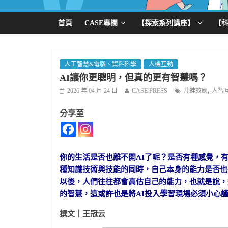
首頁
CASE專欄
【探索系列講座】
【
人工智慧&電腦、資料科學
人機互動
AI讓你更聰明，但真的更有智慧嗎？
,
2026 年 04 月 24 日
CASE PRESS
井蛙效應
人智
分享至
你的生活是否也離不開AI了呢？是否有種感覺，有
種知識技術與技能的同時，自己本身的能力是否也
以後，人們往往都會高估自己的能力，也就是說，
的智慧，這或許也是將AI投入學習現場必須小心
撰文｜王冠云