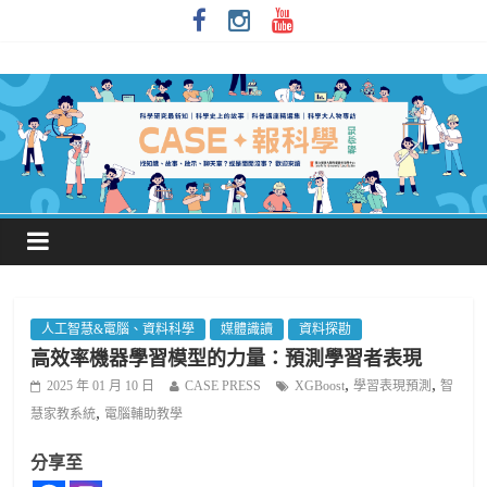
人工智慧&電腦、資料科學
媒體識讀
資料探勘
高效率機器學習模型的力量：預測學習者表現
,
,
2025 年 01 月 10 日
CASE PRESS
XGBoost
學習表現預測
智
,
慧家教系統
電腦輔助教學
分享至