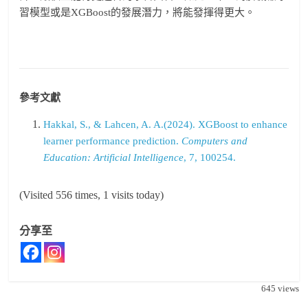
習模型或是XGBoost的發展潛力，將能發揮得更大。
參考文獻
Hakkal, S., & Lahcen, A. A.(2024). XGBoost to enhance
learner performance prediction.
Computers and
Education: Artificial Intelligence
, 7, 100254.
(Visited 556 times, 1 visits today)
分享至
645
views