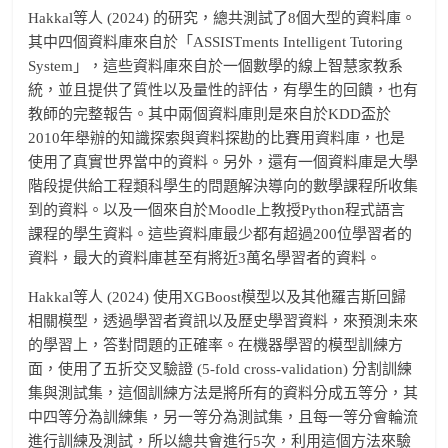
Hakkal等人 (2024) 的研究，總共測試了8個大型的資料庫。
其中四個資料庫來自於「ASSISTments Intelligent Tutoring
System」，這些資料庫來自於一個數學的線上智慧家教系
統，並且提供了質性以及量性的評估，有學生的回饋，也有
教師的完整報告。其中兩個資料庫則是來自於KDD盃於
2010年舉辦的知識探索與資料探勘的比賽用資料庫，也是
使用了真實世界當中的資料。另外，還有一個資料庫是大學
階段提供給工程類科學生的問題解決導向的數學課程所收集
到的資料。以及一個來自於Moodle上教授Python程式語言
課程的學生資料。這些資料庫最少都有超過200位學習者的
資料，最大的資料庫甚至有將近3萬名學習者的資料。
Hakkal等人 (2024) 使用XGBoost模型以及其他羅吉斯回歸
相關模型，透過學習者資訊以及歷史學習資料，來預測未來
的學習上，答對問題的正確率。在機器學習的模型訓練方
面，使用了五折交叉驗證 (5-fold cross-validation) 分割訓練
集與測試集，這個訓練方法是將所有的資料分成五等分，其
中四等分為訓練集，另一等分為測試集，且每一等分會輪流
進行訓練及測試，所以總共會進行5次，利用這個方法來驗