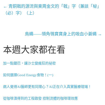
←
青銅戟的源流與東周金文的「戟」字（兼談「柲」
（必）字）（上）
鳥蠅——領角鴞寶寶身上的吸血小蒼蠅
→
本週大家都在看
加一點鹽巴，讓沙士變瘋狂的祕密
如何選擇Good Energy食物！(一)
病人覺得AI醫師更有同理心？AI正在介入真實醫療現場！
從咖啡漬得到的工程啟發 控制流體的咖啡環效應