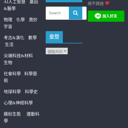
AI人工智慧
基因
絕不錯過
&醫學
物理
化學
奧妙
宇宙
彙整
考古&演化
數學
生活
尖端科技&材料
生物
社會科學
科學藝
術
地球科學
科學史
心理&神經科學
繽紛生態
運動科
學