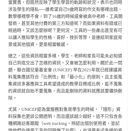
當寶貴，但既然反映了學生學習的軌跡和狀況，表示也同時
涉及學生的隱私──誰希望自己9歲時寫的作文有哪裡出錯、
數學哪裡學不會，到了16歲的時候還會被高中老師、工具開
發商，甚至其他付費的第三方知道呢？而如果資料有錯或已
經過時，又該怎麼辦呢？更何況，工具的一些產出甚至有可
以讓人推知學生的性格、喜好、挫折等等，並連結到家庭背
景或其他個資，更是相當敏感。
總之，這些資訊相當多樣，學生、老師和家長可能未必知道
自己到底交出了怎樣的資訊，又會被怎麼利用。關於此一問
題，聯合國兒童基金會 (UNICEF) 早在2021年就已經建議資
料蒐集應該符合「比例性」和「最小化」的原則，且主張蒐
集資訊多寡應與工具希望達成的教學目標成比例，能不蒐集
的資訊就自始不要蒐集，而且能刪除的資料就應該要儘快刪
除。
尤其，UNICEF認為當服務對象是學生的時候，「隱形」資
料採集也更該公開透明，而且還該越少越好。這不只包含各
種網路訪客跟蹤（web tracking，辨認出個別使用者，並記
錄他們在使用工具的同時做了什麼），也涵蓋各式各樣的資