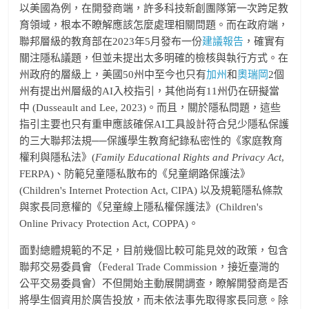
以美國為例，在開發商端，許多科技新創團隊第一次跨足教
育領域，根本不瞭解應該怎麼處理相關問題。而在政府端，
聯邦層級的教育部在2023年5月發布一份
建議報告
，確實有
關注隱私議題，但並未提出太多明確的檢核與執行方式。在
州政府的層級上，美國50州中至今也只有
加州
和
奧瑞岡
2個
州有提出州層級的AI入校指引，其他尚有11州仍在研擬當
中 (Dusseault and Lee, 2023)。而且，關於隱私問題，這些
指引主要也只有重申應該確保AI工具設計符合兒少隱私保護
的三大聯邦法規──保護學生教育紀錄私密性的《家庭教育
權利與隱私法》(
Family Educational Rights and Privacy Act
,
FERPA)、防範兒童隱私散布的《兒童網路保護法》
(Children's Internet Protection Act, CIPA) 以及規範隱私條款
與家長同意權的《兒童線上隱私權保護法》(Children's
Online Privacy Protection Act, COPPA)。
面對總體規範的不足，目前幾個比較可能見效的政策，包含
聯邦交易委員會（Federal Trade Commission，接近臺灣的
公平交易委員會）不但開始主動展開調查，瞭解開發商是否
將學生個資用於廣告投放，而未依法事先取得家長同意。除