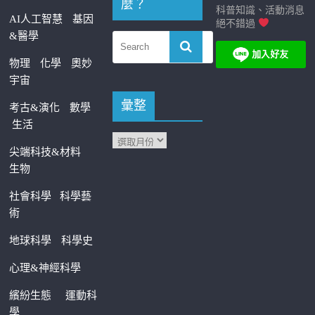
麼？
科普知識、活動消息
AI人工智慧
基因
絕不錯過
&醫學
物理
化學
奧妙
宇宙
彙整
考古&演化
數學
生活
尖端科技&材料
生物
社會科學
科學藝
術
地球科學
科學史
心理&神經科學
繽紛生態
運動科
學