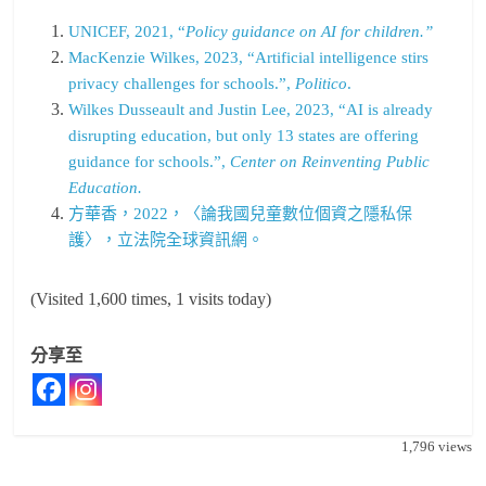
UNICEF, 2021, “
Policy guidance on AI for children.”
MacKenzie Wilkes, 2023, “Artificial intelligence stirs
privacy challenges for schools.”,
Politico
.
Wilkes Dusseault and Justin Lee, 2023, “AI is already
disrupting education, but only 13 states are offering
guidance for schools.”,
Center on Reinventing Public
Education.
方華香，2022，〈論我國兒童數位個資之隱私保
護〉，立法院全球資訊網。
(Visited 1,600 times, 1 visits today)
分享至
1,796
views