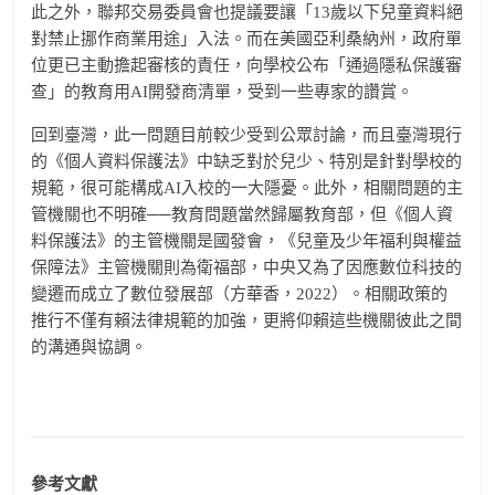
此之外，聯邦交易委員會也提議要讓「13歲以下兒童資料絕
對禁止挪作商業用途」入法。而在美國亞利桑納州，政府單
位更已主動擔起審核的責任，向學校公布「通過隱私保護審
查」的教育用AI開發商清單，受到一些專家的讚賞。
回到臺灣，此一問題目前較少受到公眾討論，而且臺灣現行
的《個人資料保護法》中缺乏對於兒少、特別是針對學校的
規範，很可能構成AI入校的一大隱憂。此外，相關問題的主
管機關也不明確──教育問題當然歸屬教育部，但《個人資
料保護法》的主管機關是國發會，《兒童及少年福利與權益
保障法》主管機關則為衛福部，中央又為了因應數位科技的
變遷而成立了數位發展部（方華香，2022）。相關政策的
推行不僅有賴法律規範的加強，更將仰賴這些機關彼此之間
的溝通與協調。
參考文獻