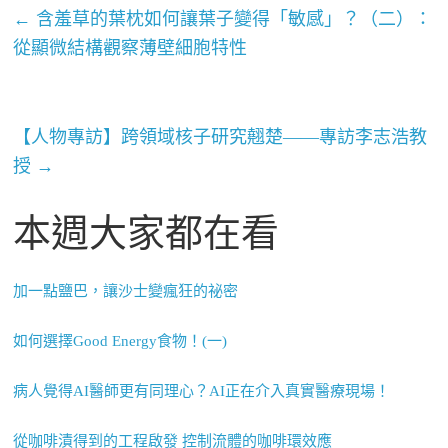
←
含羞草的葉枕如何讓葉子變得「敏感」？（二）：
從顯微結構觀察薄壁細胞特性
【人物專訪】跨領域核子研究翹楚——專訪李志浩教
授
→
本週大家都在看
加一點鹽巴，讓沙士變瘋狂的祕密
如何選擇Good Energy食物！(一)
病人覺得AI醫師更有同理心？AI正在介入真實醫療現場！
從咖啡漬得到的工程啟發 控制流體的咖啡環效應