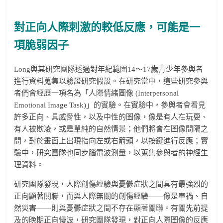
對正向人際刺激的較低反應，可能是一
項脆弱因子
Long與其研究團隊透過對年紀範圍14～17歲青少年參與者
進行資料蒐集以驗證研究假設。在研究當中，這些研究參與
者們會經歷一項名為「人際情緒圖像 (Interpersonal
Emotional Image Task)」的實驗。在實驗中，參與者會看見
許多正向、具威脅性，以及中性的圖像，像是有人在玩耍、
有人被欺凌，或是單純的自然情景；他們將會在圖像間隔之
間，對於畫面上出現指向左或右箭頭，以按鍵進行反應；實
驗中，研究團隊也同步腦電波測量，以蒐集參與者的神經生
理資料。
研究團隊發現，人際創傷經驗與憂鬱症狀之間具有最強烈的
正向顯著關聯，而與人際無關的創傷經驗——像是車禍、自
然災害——則與憂鬱症狀之間不存在顯著關聯。有關先前提
及的晚期正向慢波，研究團隊發現，對正向人際圖像的反應