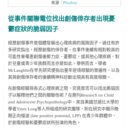
Pixabay
來源：
從事件關聯電位找出創傷倖存者出現憂
鬱症狀的脆弱因子
經歷創傷事件是個體發展出心理疾病的風險因子。過往有許
多研究指出，經歷創傷的倖存者，在事件後續有相對較高的
可能性會罹患創傷後壓力症、憂鬱症，或其他心理疾病，對
於兒童或青少年族群而言亦是如此。舉例而言，學者
McLaughlin在早先研究便指出童年逆境經驗的普遍性，以及
其與創傷倖存者的後續精神科診斷出現具有高度相關。
在創傷經驗與各式心理疾病之間，究竟是否可以找出脆弱因
子以解釋他們之間的關聯性呢？在期刊
Research on Child
and Adolescent Psychopathology
中，來自美國范德比大學的
學者Yinru Long等人所組成的研究團隊，則在研究中揭示晚
期正向慢波 (late positive potential, LPP) 在青少年群體中，
於創傷經驗和憂鬱症狀所扮演的角色。