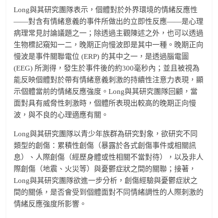
Long與其研究團隊表示，個體對於外界環境的情緒反應性
——對含有情緒意義的事件所做出的立即性反應——是心理
病理常見討論議題之一；除透過主觀陳述之外，也可以透過
生物標記窺知一二，晚期正向慢波即是其中一種。晚期正向
慢波是事件關聯電位 (ERP) 的其中之一，是透過腦電圖
(EEG) 所測得，發生於事件後的約300毫秒內；並且被視為
能反映個體對於帶有情緒意義刺激的持續性注意力表現，顯
示個體當前的情緒反應強度。Long與其研究團隊回顧，當
面對具有威脅性刺激時，個體所表現出較高的晚期正向慢
波，與不良的心理適應有關。
Long與其研究團隊以青少年族群為研究對象，欲研究不同
類型的創傷：累積性創傷（暴露於各式創傷事件或相關訊
息）、人際創傷（經歷身體或性相關不當對待），以及非人
際創傷（地震、火災等）與憂鬱症狀之間的關聯；接著，
Long與其研究團隊欲進一步分析，創傷經驗與憂鬱症狀之
間的關係，是否會受到個體面對不同情緒調性的人際刺激的
情緒反應強度所影響。