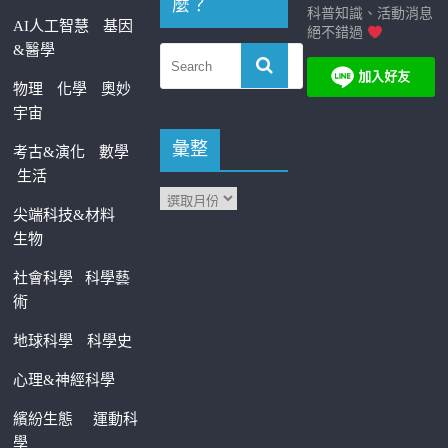
麼？
科普知識、活動消息
AI人工智慧
基因
絕不錯過
&醫學
物理
化學
奧妙
宇宙
彙整
考古&演化
數學
生活
尖端科技&材料
生物
社會科學
科學藝
術
地球科學
科學史
心理&神經科學
繽紛生態
運動科
學