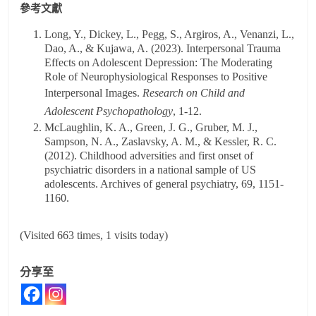
參考文獻
Long, Y., Dickey, L., Pegg, S., Argiros, A., Venanzi, L.,
Dao, A., & Kujawa, A. (2023). Interpersonal Trauma
Effects on Adolescent Depression: The Moderating
Role of Neurophysiological Responses to Positive
Interpersonal Images.
Research on Child and
Adolescent Psychopathology
, 1-12.
McLaughlin, K. A., Green, J. G., Gruber, M. J.,
Sampson, N. A., Zaslavsky, A. M., & Kessler, R. C.
(2012). Childhood adversities and first onset of
psychiatric disorders in a national sample of US
adolescents. Archives of general psychiatry, 69, 1151-
1160.
(Visited 663 times, 1 visits today)
分享至