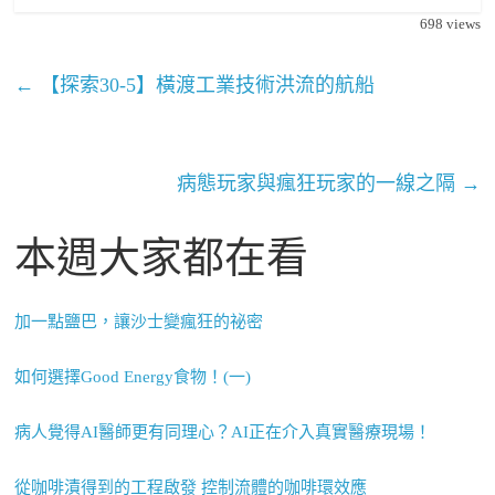
698
views
←
【探索30-5】橫渡工業技術洪流的航船
病態玩家與瘋狂玩家的一線之隔
→
本週大家都在看
加一點鹽巴，讓沙士變瘋狂的祕密
如何選擇Good Energy食物！(一)
病人覺得AI醫師更有同理心？AI正在介入真實醫療現場！
從咖啡漬得到的工程啟發 控制流體的咖啡環效應