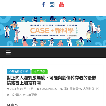
心理&神經科學
本月精選
對正向人際刺激無感，可能與創傷倖存者的憂鬱
情緒雪上加霜有關
,
,
2024 年 01 月 18 日
CASE PRESS
事件關聯電位
人際創傷
晚
,
期正向慢波
青少年憂鬱
分享至