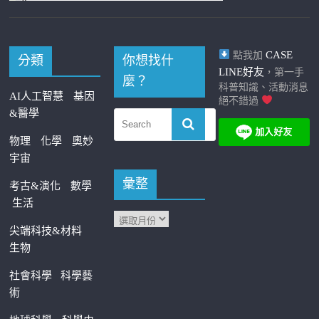
CASE
點我加
分類
你想找什
LINE好友
，第一手
麼？
科普知識、活動消息
AI人工智慧
基因
絕不錯過
&醫學
物理
化學
奧妙
宇宙
彙整
考古&演化
數學
生活
尖端科技&材料
生物
社會科學
科學藝
術