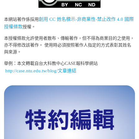
創用 CC 姓名標示-非商業性-禁止改作 4.0 國際
本網站著作係採用
授權條款
授權。
本授權條款允許使用者散布、傳輸著作，但不得為商業目的之使用，
亦不得修改該著作。 使用時必須按照著作人指定的方式表彰其姓名
與來源。
舉例：本文轉載自台大科教中心CASE報科學網站
http://case.ntu.edu.tw/blog/文章連結