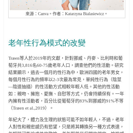
來源：Canva。作者：Katarzyna Bialasiewicz。
老年性行為模式的改變
Træen
等人於
2019
年的文獻，針對挪威、丹麥、比利時和葡
萄牙共
3,816
名
60-75
歲老年人口，調查他們的性活動。研究
結果顯示，過去一個月的性行為中，歐洲四國的老年男女，
每個月性行為的頻率以
2-3
次最為常見，單純性行為（陰莖
—陰道抽插）的性活動方式相較年輕人低。其他的性活動
如：親吻、擁抱、愛撫、自慰等方式，仍會持續保有。一年
內擁有性活動者，百分比從葡萄牙的
83%
到挪威的
91%
不等
（
Træen et al.,2019
）。
年紀大了，體力及生理的狀態可能不如年輕人，不過，老年
人對性和親密感仍有慾望，只是將其轉換另一種方式表達，