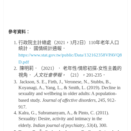
參考資料：
行政院主計總處（2021，3月2日）110年老年人口
統計． 國情統計通報．
https://www.stat.gov.tw/public/Data/132162358VPAVQ8
D.pdf
陳明莉．（2021）． 老年性/情慾初探-女性主義的
視角．
人文社會學報
， （21），201-235．
Jackson, S. E., Firth, J., Veronese, N., Stubbs, B.,
Koyanagi, A., Yang, L., & Smith, L. (2019). Decline in
sexuality and wellbeing in older adults: A population-
based study.
Journal of affective disorders
,
245
, 912-
917.
Kalra, G., Subramanyam, A., & Pinto, C. (2011).
Sexuality: Desire, activity and intimacy in the
elderly.
Indian journal of psychiatry
,
53
(4), 300.