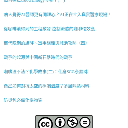
如何選擇Good Energy食物！(一)
病人覺得AI醫師更有同理心？AI正在介入真實醫療現場！
從咖啡漬得到的工程啟發 控制流體的咖啡環效應
商代晚期的旗斿、軍事組織與城池攻防（四）
戰爭的起源與中國新石器時代的戰爭
咖啡渣不渣？化學故事(二)：化身SCG永續磚
衛星如何對抗太空的極端溫度？多層隔熱材料
防災包必備化學物質