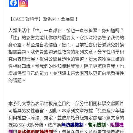
【CASE 報科學】新系列、全展開！
人類生活中「性」一直都在，卻也一直被掩蓋。你知道嗎？
「性」的影響力遠比你想的還要大，它深深地影響了我們的
身心靈，甚至是自我價值。然而，目前社會仍普遍避免討論
相關議題。我們希望透過性教育的系列文章，分享性科學研
究內容與發展，提供公開且透明的管道，讓大家獲得正確的
性相關知識。當我們的性知識越豐富，除了更瞭解自我，也
增加保護自己的能力，並期望未來大家可以更正向地看待性
的議題。
本系列文章為表示性教育之目的，部分性相關科學文獻圖片
可能具男女性器官，因此，本系列文章根據「兒童及少年福
利與權益保障法」規定，並依網站分級規定處理每篇文章的
裸露(SB)狀態分級，依序為
無防護機制
、
警示機制
、
阻攔機
制
與
嚴格年齡防護機制
等，皆會在每篇文章前告知讀者該篇