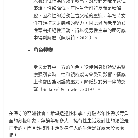
人擁有性行為的頻率較高。對於部分老年女性
來說，性慾降低、無性生活可能反而是種解
脫，因為性的活動包含父權的壓迫，年輕時女
性有維持夫妻義務的壓力，因此邁向老年的女
性藉由拒絕性活動，得以從男性主宰的屈辱感
中得到解放（陳明莉，2021）。
角色轉變
當夫妻其中一方的⾓⾊，從伴侶身份轉變為醫
療照護者時，性和親密感皆會受到影響，情感
上也會因為照護的壓力，降低對於另一伴的慾
望（Sinković & Towler., 2019）。
在保守的亞洲社會，希望透過性科學，打破老年性需求等負
面的刻板印象，無論年紀多大，擁有性生活及對性的渴望是
正常的，而且維持性生活對老年人的生活是好處大於壞處
呢！