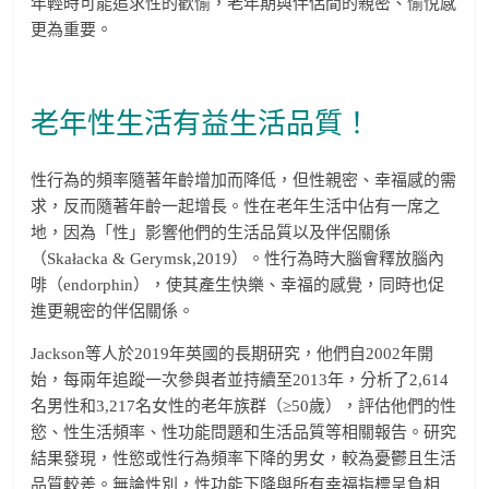
年輕時可能追求性的歡愉，老年期與伴侶間的親密、愉悅感
更為重要。
老年性生活有益生活品質！
性行為的頻率隨著年齡增加而降低，但性親密、幸福感的需
求，反而隨著年齡一起增長。性在老年生活中佔有一席之
地，因為「性」影響他們的生活品質以及伴侶關係
（Skałacka & Gerymsk,2019）。性行為時大腦會釋放腦內
啡（endorphin），使其產生快樂、幸福的感覺，同時也促
進更親密的伴侶關係。
Jackson等人於2019年英國的長期研究，他們自2002年開
始，每兩年追蹤一次參與者並持續至2013年，分析了2,614
名男性和3,217名女性的老年族群（≥50歲），評估他們的性
慾、性生活頻率、性功能問題和生活品質等相關報告。研究
結果發現，性慾或性行為頻率下降的男女，較為憂鬱且生活
品質較差。無論性別，性功能下降與所有幸福指標呈負相