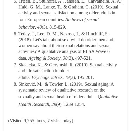
Træen, B., Štulhofer, A., Janssen, E., Carvalheira, A. A.,
Hald, G. M., Lange, T., & Graham, C. (2019). Sexual
activity and sexual satisfaction among older adults in
four European countries.
Archives of sexual
behavior
,
48
(3), 815-829.
Tetley, J., Lee, D. M., Nazroo, J., & Hinchliff, S.
(2018). Let's talk about sex–what do older men and
women say about their sexual relations and sexual
activities? A qualitative analysis of ELSA Wave 6
data.
Ageing & Society
,
38
(3), 497-521.
Skałacka, K., & Gerymski, R. (2019). Sexual activity
and life satisfaction in older
adults.
Psychogeriatrics
,
19
(3), 195-201.
Sinković, M., & Towler, L. (2019). Sexual aging: A
systematic review of qualitative research on the
sexuality and sexual health of older adults.
Qualitative
Health Research
,
29
(9), 1239-1254.
(Visited 9,755 times, 7 visits today)