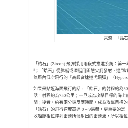
來源：「鋯石」
「鋯石」(Zircon) 飛彈採用兩段式推進系統：第
5
；「鋯石」從艦艇或潛艇用固態火箭發射，達到超音
氣層內低空飛行的「高超音速巡弋飛彈」（Hypersonic Cr
如果是貼近海面飛行的話，「鋯石」的射程約為500公里；如果
話，射程約為750公里；一旦成為攻擊目標的海上
間；後者，約有兩分鐘反應時間，成為攻擊目標的
「鋯石」的飛行速度高達 8 – 9馬赫，更重要的是「
收艦艇相位陣列雷達所發射出的雷達波，所以相位