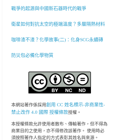
戰爭的起源與中國新石器時代的戰爭
衛星如何對抗太空的極端溫度？多層隔熱材料
咖啡渣不渣？化學故事(二)：化身SCG永續磚
防災包必備化學物質
創用 CC 姓名標示-非商業性-
本網站著作係採用
禁止改作 4.0 國際 授權條款
授權。
本授權條款允許使用者散布、傳輸著作，但不得為
商業目的之使用，亦不得修改該著作。 使用時必
須按照著作人指定的方式表彰其姓名與來源。