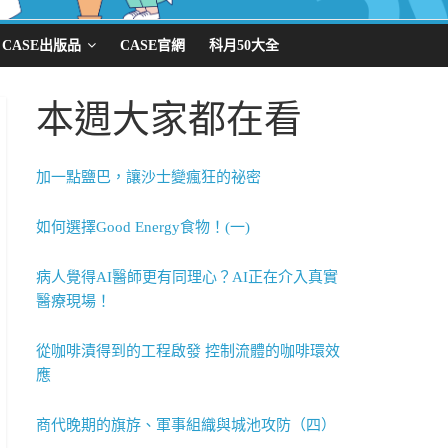
CASE出版品
CASE官網
科月50大全
本週大家都在看
加一點鹽巴，讓沙士變瘋狂的祕密
如何選擇Good Energy食物！(一)
病人覺得AI醫師更有同理心？AI正在介入真實
醫療現場！
從咖啡漬得到的工程啟發 控制流體的咖啡環效
應
商代晚期的旗斿、軍事組織與城池攻防（四）