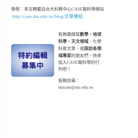
舉例：本文轉載自台大科教中心CASE報科學網站
http://case.ntu.edu.tw/blog/文章連結
有興趣撰寫
數學、地球
科學、天文領域
、化學
科普文章，或
採訪各領
域專家
的朋友們，快來
加入CASE報科學的行
列吧！
投稿信箱：
ntucase@ntu.edu.tw