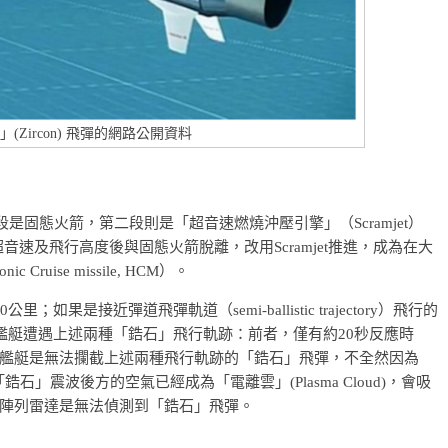
(Zircon) 飛彈的網路公開資料
一段是固態火箭，第二段則是「超音速燃燒沖壓引擎」（Scramjet）
速及飛行高度後與固態火箭脫離，改用Scramjet推進，成為在大
uise missile, HCM）。
是接近彈道飛彈軌道（semi-ballistic trajectory）飛行的
艦艇遭遇上述兩種「鋯石」飛行軌跡：前者，僅有約20秒反應時
艦艇是無法攔截上述兩種飛行軌跡的「鋯石」飛彈，不全然因為
鋯石」震波後方的空氣已經成為「電離雲」(Plasma Cloud)，會吸
陣列雷達是無法偵測到「鋯石」飛彈。