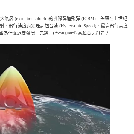
層 (exo-atmospheric)的洲際彈道飛彈 (ICBM)；美蘇在上世紀
速度肯定是高超音速 (Hypersonic Speed)，最高飛行高度
此，俄國為什麼還要發展「先鋒」(Avanguard) 高超音速飛彈？