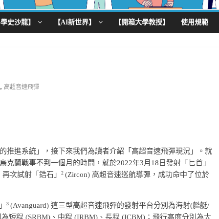
科學史沙龍】
【AI新世界】
【開箱大學教授】
使用規範
,
高超音速飛彈
的推進系統」，接下來我們為讀者介紹「高超音速飛彈現況」。就
克蘭戰事不到一個月的時間，就於2022年3月18日發射「匕首」
2
布：再次試射「鋯石」
(Zircon) 高超音速巡航導彈，成功命中了位於
。
3
鋒」
(Avanguard) 這三型高超音速飛彈的發射平台分別為海射(艦艇/
短程 (SRBM)、中程 (IRBM)、長程 (ICBM)；飛行高度分別為大