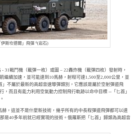
6
「伊斯坎德爾」飛彈
(岩石)
 - 31戰鬥機（載彈一枚）或圖 – 22轟炸機（載彈四枚）發射時，
續加速，並可能達到10馬赫，射程可達1,500至2,000公里，並
匕首」不屬於最新的高超音速導彈類別，它應該是屬於空射彈道飛
行，而且有能力利用空氣動力控制飛行軌跡以命中目標 --「匕首」
。
馬赫，這並不是什麼新技術，幾乎所有的中長程彈道飛彈都可以達
，那是40多年前就已經實現的技術。俄羅斯把「匕首」歸類為高超音