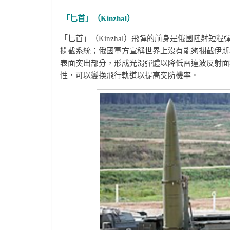
「匕首」（
Kinzhal）
「匕首」（Kinzhal）飛彈的前身是俄國陸射短
攔截系統；俄國軍方宣稱世界上沒有能夠攔截伊斯
表面突出部分，形成光滑彈體以降低雷達波反射面
性，可以變換飛行軌道以提高突防機率。