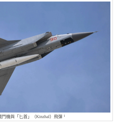
1
1戰鬥機與「匕首」（Kinzhal）飛彈