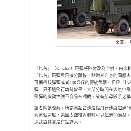
來源：
「匕首」（Kinzhal）飛彈將陸射改為空射，由米格
「匕首」飛彈與飛機分離後，點燃其自身的固態火箭繼
可攜帶核彈頭或者480公斤的傳統武器。但是「
彈，只不過飛行軌跡較平，大部分時間在大氣中飛
飛彈的機動性強不容易被攔截，故有航母殺手之稱
讀者應該暸解，所謂高超音速是指飛行速度超過5
到這個速度，美國太空梭返航時可以超過20馬赫
速武器其實是有點誇大。