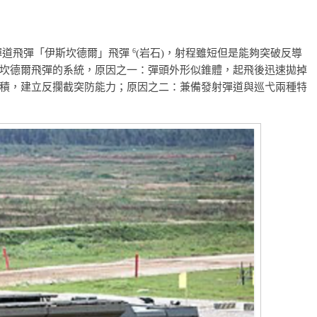
6
程彈道飛彈「伊斯坎德爾」飛彈
(岩石)，射程雖短但是能夠突破反導
坎德爾飛彈的系統，原因之一：彈頭外形似錐體，起飛後迅速拋掉
積，建立反攔截突防能力；原因之二：兼備發射彈道與巡弋兩種特