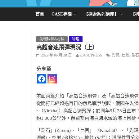
首頁
CASE專欄
【探索系列講座】
【
尖端科技&材料
物理
高超音速飛彈現況（上）
,
,
2022 年 06 月 28 日
CASE PRESS
先鋒
匕首
鋯石
分享至
前面兩篇介紹「高超音速飛彈」及「高超音速飛彈
從開打已經超過百日的俄烏戰爭說起，俄國在入侵烏
1
（Kinzhal）高超音速飛彈；於同年5月28日宣
約1,000公里外，俄羅斯內海白海水域的海上目標
「鋯石」(Zircon)、「匕首」 （Kinzhal）、「先
潛艦)、空射 (米格31)、地射 (火箭)；導彈性質分別為