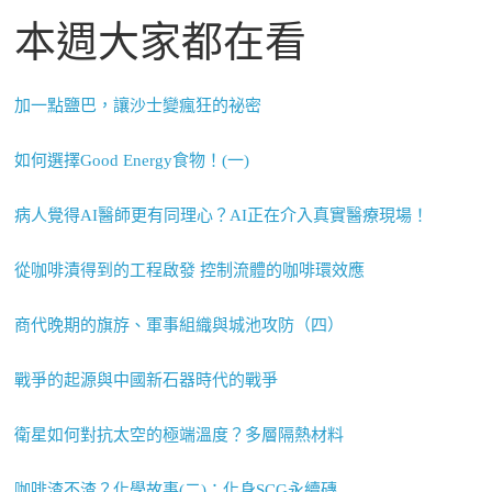
本週大家都在看
加一點鹽巴，讓沙士變瘋狂的祕密
如何選擇Good Energy食物！(一)
病人覺得AI醫師更有同理心？AI正在介入真實醫療現場！
從咖啡漬得到的工程啟發 控制流體的咖啡環效應
商代晚期的旗斿、軍事組織與城池攻防（四）
戰爭的起源與中國新石器時代的戰爭
衛星如何對抗太空的極端溫度？多層隔熱材料
咖啡渣不渣？化學故事(二)：化身SCG永續磚