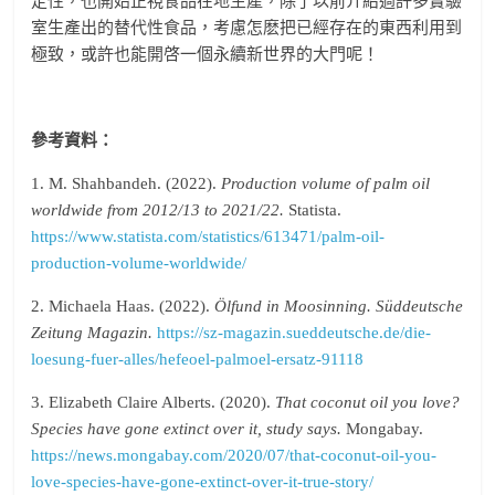
定性，也開始正視食品在地生產，除了以前介紹過許多實驗
室生產出的替代性食品，考慮怎麽把已經存在的東西利用到
極致，或許也能開啓一個永續新世界的大門呢！
參考資料：
1. M. Shahbandeh. (2022).
Production volume of palm oil
worldwide from 2012/13 to 2021/22.
Statista.
https://www.statista.com/statistics/613471/palm-oil-
production-volume-worldwide/
2. Michaela Haas. (2022).
Ölfund in Moosinning. Süddeutsche
Zeitung Magazin.
https://sz-magazin.sueddeutsche.de/die-
loesung-fuer-alles/hefeoel-palmoel-ersatz-91118
3. Elizabeth Claire Alberts. (2020).
That coconut oil you love?
Species have gone extinct over it, study says.
Mongabay.
https://news.mongabay.com/2020/07/that-coconut-oil-you-
love-species-have-gone-extinct-over-it-true-story/