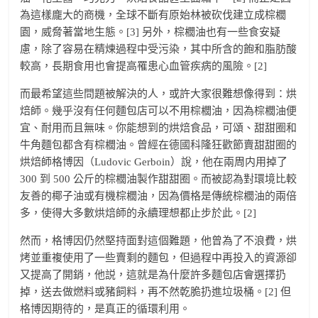
為這樣龐大的商機，全球不斷有原始林被砍伐建立成棕櫚
園，威脅著當地生態。[3] 另外，棕櫚油也有一些食安疑
慮，除了容易在精煉過程中受污染，其中所含的飽和脂肪酸
較高，長期食用也會提高罹患心血管疾病的風險。[2]
而最希望這些問題被解決的人，或許大家很難想像得到：烘
焙師。幾乎沒有任何麵包店可以不用棕櫚油，因為棕櫚油便
宜、耐用而且無味。你能想到的烘焙食品，可頌、甜甜圈和
牛角麵包都含有棕櫚油。曾經在德國科隆狂歡節賣甜甜圈的
烘焙師格博因（Ludovic Gerboin）說，他在兩周内用掉了
300 到 500 公斤的棕櫚油製作甜甜圈。而被認為對環境比較
友善的椰子油或有機棕櫚油，因為價格是傳統棕櫚油的兩倍
多，使得大多數烘焙師的永續理想都止步於此。[2]
然而，格博因仍然堅持面對這個難題，他曾為了不浪費，烘
烤並重複使用了一些賣剩的麵包，但過程中再投入的資源卻
又提高了開銷，他説，這就是為什麼許多麵包店會選擇扔
掉，送去做燃料或豬飼料，再不然乾脆扔進垃圾桶。[2] 但
格博因期待的，是真正的循環利用。