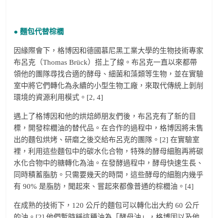
● 麵包代替棕櫚
因緣際會下，格博因和德國慕尼黑工業大學的生物技術專家
布呂克（Thomas Brück）搭上了線。布呂克一直以來都帶
領他的團隊尋找合適的酵母、細菌和藻類等生物，並在實驗
室中將它們轉化為永續的小型生物工廠，來取代傳統上剝削
環境的資源利用模式。[2, 4]
遇上了格博因和他的烘焙師朋友們後，布呂克有了新的目
標，開發棕櫚油的替代品。在合作的過程中，格博因將未售
出的麵包烘烤、研磨之後交給布呂克的團隊。[2] 在實驗室
裡，利用這些麵包中的碳水化合物，特殊的酵母細胞再將碳
水化合物中的糖轉化為油。在發酵過程中，酵母快速生長、
同時積蓄脂肪。只需要幾天的時間，這些酵母的細胞内幾乎
有 90% 是脂肪，聞起來、嘗起來都像普通的棕櫚油。[4]
在成熟的技術下，120 公斤的麵包可以轉化出大約 60 公斤
的油。[2] 他們暫時稱這種油為「酵母油」，格博因以及他