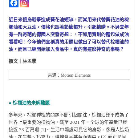
近日來俄烏戰爭造成葵花油短缺，而常用來代替葵花油的棕
櫚油和大豆油，價格也跟著節節攀升，引起搶購。不過去年
有一群奇葩的德國人突發奇想：，不如用賣剩的麵包做成油
看看吧！今年他們宣稱真的用麵包做出了可以替代棕櫚油的
油，而且已經開始加入食品中，真的有這麽神奇的事嗎？
撰文｜林孟學
來源：Motion Elements
● 棕櫚油的未解難題
多年來，棕櫚種植的問題不斷引起關注，棕櫚油幾乎成為了
世界上最重要的植物油，截至 2021 年，全球的年產量已經
接近 73 百萬噸 [1]。生活中隨處可見它的身影，像是人造奶
油、花生醬、巧克力、烘焙食品甚至面霜中。[2] 而正是因