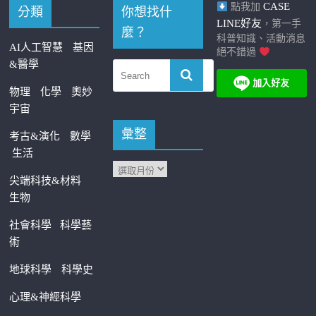
CASE
點我加
分類
你想找什
LINE好友
，第一手
麼？
科普知識、活動消息
AI人工智慧
基因
絕不錯過
&醫學
物理
化學
奧妙
宇宙
彙整
考古&演化
數學
生活
尖端科技&材料
生物
社會科學
科學藝
術
地球科學
科學史
心理&神經科學