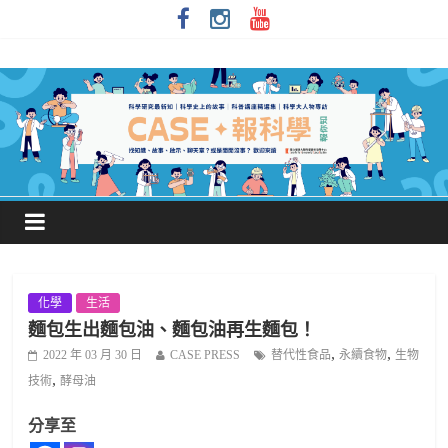
化學
生活
麵包生出麵包油、麵包油再生麵包！
,
,
2022 年 03 月 30 日
CASE PRESS
替代性食品
永續食物
生物
,
技術
酵母油
分享至