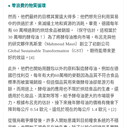
● 零浪費的物質循環
然而，他們最終的目標其實遠大得多：他們想充分利用貿易
中的供過於求，來減緩土地和資源的消耗。畢竟，德國每年
有 60 萬噸過剩的烘焙食品被銷毀。（保守估計，這相當於
30 萬噸的酵母油！）為了將酵母油推向市場，布呂克與他
的研究夥伴馬斯里（Mahmoud Masri）創立了初創公司
Global Sustainable Transformation（GST），期待能帶來更
好的效益。[4]
此外，他們也開始用麵包以外的原料製造酵母油。例如在德
國巴伐利亞，每年有大約60萬噸的麥麩因為品質不符合食品
標準而被當場銷毀，但這個品質用來做酵母油卻是游刃有
餘。而用途上，酵母油的應用也不限於烘焙食品的生產，還
適用於化妝品、清潔劑等等，給予酵母油更大的市場競爭
力。根據布呂克的估計，接下來幾年酵母油的價格有機會下
降到每公斤 0.54 歐元，遠低於現在的每公斤 1.4 歐元。[2]
從俄烏戰爭爆發後，許多人開始意識到目前糧食系統的不穩