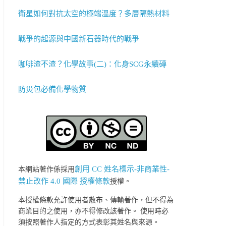
衛星如何對抗太空的極端溫度？多層隔熱材料
戰爭的起源與中國新石器時代的戰爭
咖啡渣不渣？化學故事(二)：化身SCG永續磚
防災包必備化學物質
創用 CC 姓名標示-非商業性-
本網站著作係採用
禁止改作 4.0 國際 授權條款
授權。
本授權條款允許使用者散布、傳輸著作，但不得為
商業目的之使用，亦不得修改該著作。 使用時必
須按照著作人指定的方式表彰其姓名與來源。