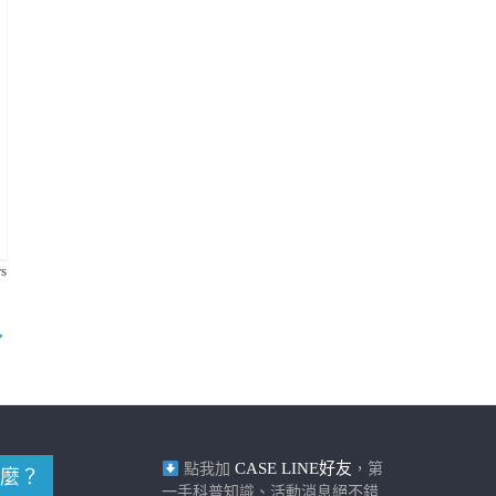
s
→
CASE LINE好友
點我加
，第
麼？
一手科普知識、活動消息絕不錯