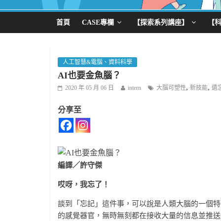
首頁
CASE專欄
【探索系列講座】
【
人工智慧&電腦、資料科學
AI也要金魚腦？
,
,
2020 年 05 月 06 日
intern
大腦可塑性
新技能
遺
分享至
編譯／許守傑
哎呀，我忘了！
談到「忘記」這件事，可以說是人類大腦的一個特
的感覺器官，無時無刻都在接收大量的信息並推送