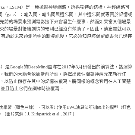
y Networks，LSTM）是一種遞迴神經網路，透過獨特的結構，神經網路可
閥（gate）：輸入閥、輸出閥與遺忘閥，其中遺忘閥就專責於記憶或
先前的場景來預測電影接下來會發生什麼事，然而如果當某個場景
束的場景對後續劇情的預測已經沒有幫助了。因此，遺忘閥就可以
了有助於未來預測所需的新資訊後，它必須知道該保留或丟棄已儲存
on，EWC）是Google的DeepMind團隊在2017年3月研發出的演算法，該演算
，我們的大腦會依據當前所需，選擇出數個關鍵神經元來執行任
，以防止儲存在其中的記憶被覆寫。將同樣的概念套用在人工智慧
，並且防止它們在訓練時被覆寫。
般深度學習（藍色曲線），可以看出使用EWC演算法所訓練出的模型（紅色
：J. Kirkpatrick et al., 2017.）