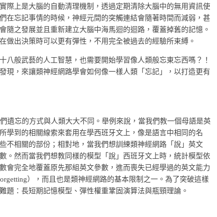
實際上是大腦的自動清理機制，透過定期清除大腦中的無用資訊使
們在忘記事情的時候，神經元間的突觸連結會隨著時間而減弱，甚
會隨之發展並且重新建立大腦中海馬迴的迴路，覆蓋掉舊的記憶。
在做出決策時可以更有彈性，不用完全被過去的經驗所束縛。
十八般武藝的人工智慧，也需要開始學習像人類般忘東忘西嗎？！
發現，來讓類神經網路學會如何像一樣人類「忘記」，以打造更有
它們遺忘的方式與人類大大不同。舉例來說，當我們教一個母語是英
所學到的相關線索來套用在學西班牙文上，像是語言中相同的名
些不相關的部份；相對地，當我們想訓練類神經網路「說」英文
數。然而當我們想教同樣的模型「說」西班牙文上時，統計模型依
數會完全地覆蓋原先那組英文參數，進而喪失已經學過的英文能力
c forgetting），而且也是類神經網路的基本限制之一。為了突破這樣
難題：長短期記憶模型、彈性權重鞏固演算法與瓶頸理論。