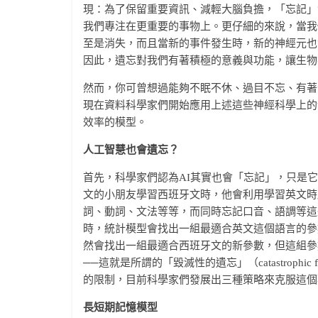
現：為了保留重要資訊、減輕大腦負擔，「忘記」
我們專注在更重要的事物上。更仔細的來說，當我
至是消失，而且當新的事件發生時，新的神經元也
因此，遺忘對我們有著積極的意義與功能，讓生物
然而，你可曾想過能夠不眠不休、過目不忘、有著
現在資料科學家們開始應用上述這些神經科學上的
效率的模型。
人工智慧也會遺忘？
首先，科學家們認為AI其實也會「忘記」，只是
文的小朋友學習西班牙文時，他會利用學習英文時
詞、動詞、文法等等，而同時忘記口音、語調等這
時，統計模型會找出一組最適合英文這個語言的參
然會找出一組最適合西班牙文的新參數，但這組參
──這就是所謂的「毀滅性的遺忘」（catastrophi
的限制，目前科學家們發展出三種策略來克服這個
長短期記憶模型