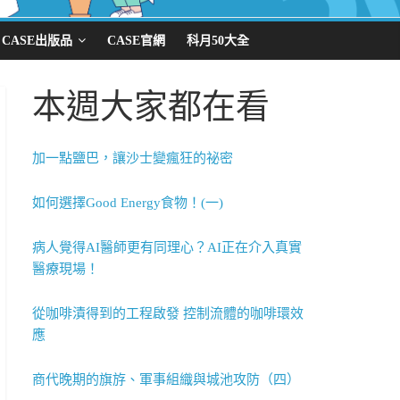
CASE出版品
CASE官網
科月50大全
本週大家都在看
加一點鹽巴，讓沙士變瘋狂的祕密
如何選擇Good Energy食物！(一)
病人覺得AI醫師更有同理心？AI正在介入真實
醫療現場！
從咖啡漬得到的工程啟發 控制流體的咖啡環效
應
商代晚期的旗斿、軍事組織與城池攻防（四）