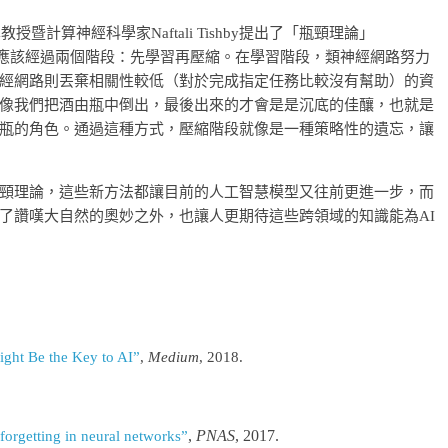
暨計算神經科學家Naftali Tishby提出了「瓶頸理論」
路在訓練時應該經過兩個階段：先學習再壓縮。在學習階段，類神經網路努力
經網路則丟棄相關性較低（對於完成指定任務比較沒有幫助）的資
像我們把酒由瓶中倒出，最後出來的才會是是沉底的佳釀，也就是
瓶的角色。通過這種方式，壓縮階段就像是一種策略性的遺忘，讓
頸理論，這些新方法都讓目前的人工智慧模型又往前更進一步，而
了讚嘆大自然的奧妙之外，也讓人更期待這些跨領域的知識能為AI
ght Be the Key to AI”
,
Medium
, 2018.
,
PNAS
, 2017.
forgetting in neural networks”