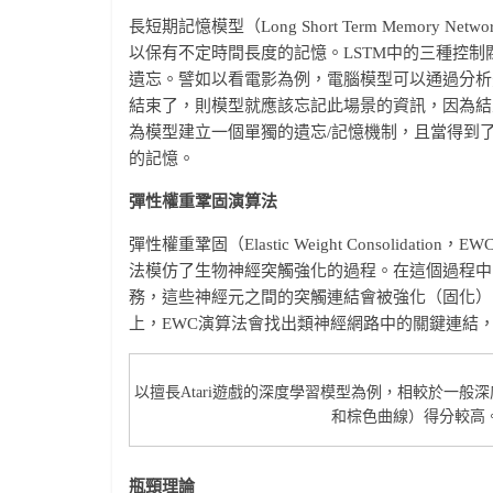
長短期記憶模型（Long Short Term Memor
以保有不定時間長度的記憶。LSTM中的三種控制
遺忘。譬如以看電影為例，電腦模型可以通過分析
結束了，則模型就應該忘記此場景的資訊，因為結
為模型建立一個單獨的遺忘/記憶機制，且當得到
的記憶。
彈性權重鞏固演算法
彈性權重鞏固（Elastic Weight Consolidati
法模仿了生物神經突觸強化的過程。在這個過程中
務，這些神經元之間的突觸連結會被強化（固化）
上，EWC演算法會找出類神經網路中的關鍵連結
以擅長Atari遊戲的深度學習模型為例，相較於一
和棕色曲線）得分較高。（圖片來源
瓶頸理論