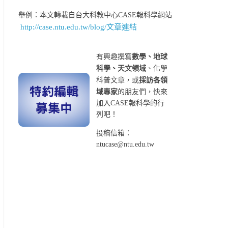
舉例：本文轉載自台大科教中心CASE報科學網站
http://case.ntu.edu.tw/blog/文章連結
有興趣撰寫
數學、地球
科學、天文領域
、化學
科普文章，或
採訪各領
域專家
的朋友們，快來
加入CASE報科學的行
列吧！
投稿信箱：
ntucase@ntu.edu.tw