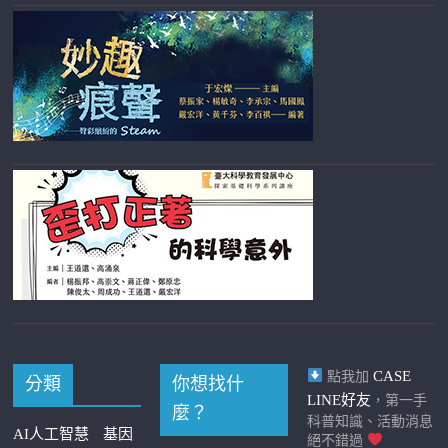
CASE
點我加
分類
你想找什
LINE好友
，第一手
麼？
科普知識、活動消息
AI人工智慧
基因
絕不錯過