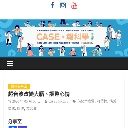
醫學&基因
超音波改變大腦、調整心情
,
,
,
2020 年 05 月 06 日
CASE PRESS
前額葉皮質
可塑性
情感
,
,
情緒
腦波
超音波
分享至