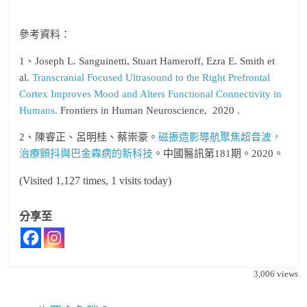
參考資料：
1、Joseph L. Sanguinetti, Stuart Hameroff, Ezra E. Smith et
al.
Transcranial Focused Ultrasound to the Right Prefrontal
Cortex Improves Mood and Alters Functional Connectivity in
Humans.
Frontiers in Human Neuroscience, 2020 .
2、陳睿正、呂明桂、蔡崇豪。
磁振造影導航聚焦超音波，
治療顫抖與巴金森病的新科技
。中國醫訊第181期。2020。
(Visited 1,127 times, 1 visits today)
分享至
3,006
views