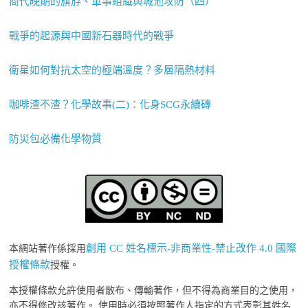
商代晚期的旗斿、軍事組織與城池攻防（四）
戰爭的起源與中國新石器時代的戰爭
衛星如何對抗太空的極端溫度？多層隔熱材料
咖啡渣不渣？化學故事(二)：化身SCG永續磚
防災包必備化學物質
創用 CC 姓名標示-非商業性-禁止改作 4.0 國際
本網站著作係採用
授權條款
授權。
本授權條款允許使用者散布、傳輸著作，但不得為商業目的之使用，
亦不得修改該著作。 使用時必須按照著作人指定的方式表彰其姓名