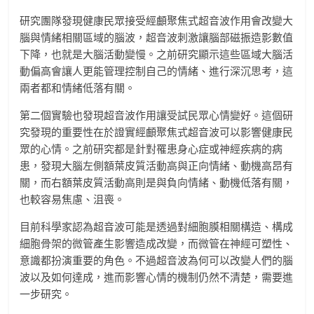
研究團隊發現健康民眾接受經顱聚焦式超音波作用會改變大
腦與情緒相關區域的腦波，超音波刺激讓腦部磁振造影數值
下降，也就是大腦活動變慢。之前研究顯示這些區域大腦活
動偏高會讓人更能管理控制自己的情緒、進行深沉思考，這
兩者都和情緒低落有關。
第二個實驗也發現超音波作用讓受試民眾心情變好。這個研
究發現的重要性在於證實經顱聚焦式超音波可以影響健康民
眾的心情。之前研究都是針對罹患身心症或神經疾病的病
患，發現大腦左側額葉皮質活動高與正向情緒、動機高昂有
關，而右額葉皮質活動高則是與負向情緒、動機低落有關，
也較容易焦慮、沮喪。
目前科學家認為超音波可能是透過對細胞膜相關構造、構成
細胞骨架的微管產生影響造成改變，而微管在神經可塑性、
意識都扮演重要的角色。不過超音波為何可以改變人們的腦
波以及如何達成，進而影響心情的機制仍然不清楚，需要進
一步研究。