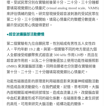
壞。受試民眾分別在實驗前後第十分、二十分、三十分鐘都
要填寫視覺類比心情量尺 (visual analog mood scale, VAMS)
來評估情緒的變化。研究發現接受超音波刺激的受試民眾在
第二十分、三十分鐘開始，填寫心情量尺的整體分數提高，
顯示受試民眾心情變得更好。
●超音波讓腦部活動變慢
第二個實驗有九位自願民眾，性別組成有男性五人女性四
人，平均年齡 19.2 歲。與第一個實驗不同的地方是這九個
人全都接受經顱聚焦式超音波 500 kHz 作用120秒，而且在
超音波作用前，以及二十分鐘後還加上使用功能性磁振照影
(fMRI) 來測量腦部活動。同時自願者也分別要在實驗前後
第十分、二十分、三十分鐘填寫視覺類比心情量尺。
功能性磁振造影的原理是利用磁振造影來測量神經細胞活動
所造成血液流動變化。在我們感覺、記憶、思考同時，大腦
內部相關區域神經訊號增加，造成血流量上升，改變腦血管
中血紅素濃度形成不同的磁化係數，在磁振影像上產生訊號
的高低，可用來研究大腦活動、結構功能的關係。