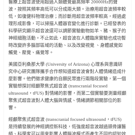
醫療上超音波使用超過人類聽覺最高頻率 20000Hz的聲
波，按照其頻率高低可以分成兩大類。治療用超音波頻率較
低，如復健科物理治療；而診斷用超音波頻率較高，經過處
理形成影像，可以掃描人體器官變化進行診斷。已經發表的
科學研究顯示超音波還可以調節實驗動物如羊、豬、猴子的
神經細胞活動。不止如此，超音波在人體臨床實驗也成功暫
時改變許多腦部區域的活動、以及改變視覺 、身體感覺如
觸覺、壓覺、痛覺等。
美國亞利桑那大學 (University of Arizona) 心理系與意識研
究中心研究團隊攜手合作想知道超音波會對人體情緒造成什
麼影響。他們徵求健康的自願民眾進行兩階段實驗，第一個
實驗想探討經顱聚焦式超音波 (transcranial focused
ultrasound，tFUS) 對情緒的影響，而第二個實驗要測量經顱
聚焦式超音波對人體大腦與情感、情緒調節相關部位的影
響。
經顱聚焦式超音波 (transcranial focused ultrasound，tFUS)
是持續發展的神經調控新科技，低強度超音波越過頭骨讓醫
師、科學家可以用來影響人體腦波模式而產生不同的認知效