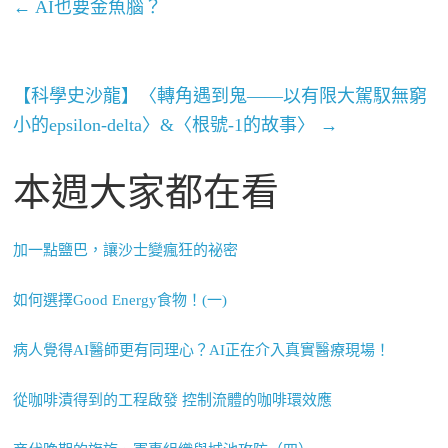
←
AI也要金魚腦？
【科學史沙龍】〈轉角遇到鬼——以有限大駕馭無窮
小的epsilon-delta〉&〈根號-1的故事〉
→
本週大家都在看
加一點鹽巴，讓沙士變瘋狂的祕密
如何選擇Good Energy食物！(一)
病人覺得AI醫師更有同理心？AI正在介入真實醫療現場！
從咖啡漬得到的工程啟發 控制流體的咖啡環效應