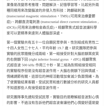
果像是改變思考推理、問題解決、記憶學習等。比起另外兩
種同樣用來改變腦波的非侵入性科技：跨顱磁刺激
(transcranial magnetic stimulation，TMS) (可用來治療憂鬱
症)、跨顱直流電刺激 (transcranial direct current stimulation ,
tDCS) (可用來治療帕金森氏症)，經顱聚焦式超音波讓科學
家可以更精準來達到人體腦部深處。
第一個實驗共有五十一位自願民眾參與，性別組成有男性二
十四人女性二十七人，平均年齡 19.7 歲。研究團隊把參與
實驗的民眾隨機分成兩組，第一組接受針對大腦前額葉皮質
的右側額下回 (right inferior frontal gyrus ，rIFG) 經顱聚焦
式超音波 500 kHz 作用三十秒，第二組為對照組接受相同
的實驗程序但是沒有超音波作用。大腦右側額下回與情感、
情緒調節有關，這部位的神經活動增加會減少負面情緒。為
了使實驗結果客觀，受試民眾和進行數據分析的研究人員都
不知道那些人有接受超音波作用。
研究團隊事先通知受試民眾，實驗目的是瞭解超音波對心情
的影響，不過沒有告訴他們超音波會讓他們心情變好還是變