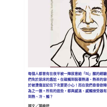
每個人都曾有在夜半被一陣尿意給「叫」醒的經驗
們免於尿床的尷尬。在碰觸到裝著熱湯、熱茶的容
於被燙傷並記住下次要更小心！而在我們昏昏欲睡
為之一振。所有的這些，都與感溫、感觸接受器有
到熱、冷、觸？
撰文／葉綠舒