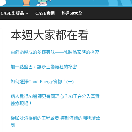
CASE出版品
CASE官網
科月50大全
本週大家都在看
由鮮奶製成的多樣美味——乳製品家族的探索
加一點鹽巴，讓沙士變瘋狂的祕密
如何選擇Good Energy食物！(一)
病人覺得AI醫師更有同理心？AI正在介入真實
醫療現場！
從咖啡漬得到的工程啟發 控制流體的咖啡環效
應