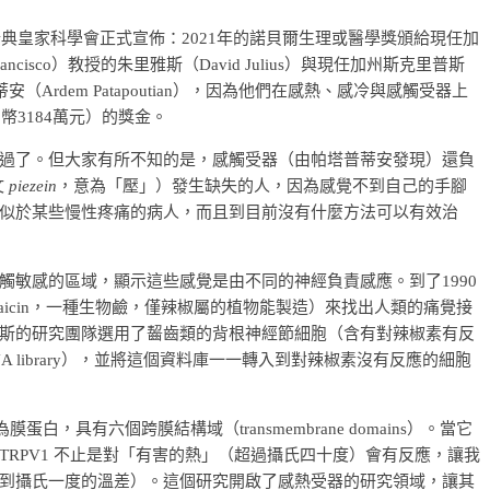
瑞典皇家科學會正式宣佈：2021年的諾貝爾生理或醫學獎頒給現任加
San Francisco）教授的朱里雅斯（David Julius）與現任加州斯克里普斯
e）的帕塔普蒂安（Ardem Patapoutian），因為他們在感熱、感冷與感觸受器上
幣3184萬元）的獎金。
過了。但大家有所不知的是，感觸受器（由帕塔普蒂安發現）還負
文
piezein
，意為「壓」）發生缺失的人，因為感覺不到自己的手腳
似於某些慢性疼痛的病人，而且到目前沒有什麼方法可以有效治
觸敏感的區域，顯示這些感覺是由不同的神經負責感應。到了1990
aicin，一種生物鹼，僅辣椒屬的植物能製造）來找出人類的痛覺接
斯的研究團隊選用了齧齒類的背根神經節細胞（含有對辣椒素有反
 library），並將這個資料庫一一轉入到對辣椒素沒有反應的細胞
蛋白，具有六個跨膜結構域（transmembrane domains）。當它
RPV1 不止是對「有害的熱」（超過攝氏四十度）會有反應，讓我
到攝氏一度的溫差）。這個研究開啟了感熱受器的研究領域，讓其