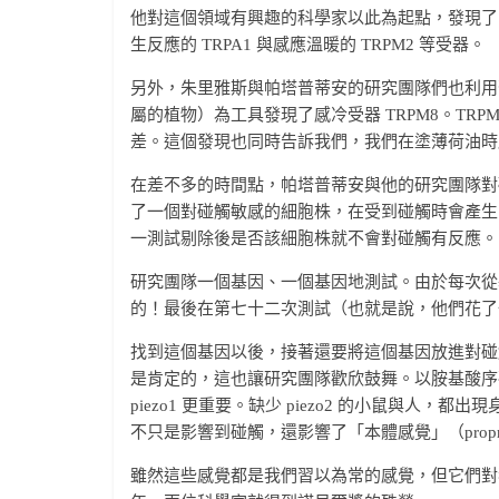
他對這個領域有興趣的科學家以此為起點，發現了同
生反應的 TRPA1 與感應溫暖的 TRPM2 等受器。
另外，朱里雅斯與帕塔普蒂安的研究團隊們也利用薄
屬的植物）為工具發現了感冷受器 TRPM8。TRPM
差。這個發現也同時告訴我們，我們在塗薄荷油時感
在差不多的時間點，帕塔普蒂安與他的研究團隊對
了一個對碰觸敏感的細胞株，在受到碰觸時會產生
一測試剔除後是否該細胞株就不會對碰觸有反應。
研究團隊一個基因、一個基因地測試。由於每次從
的！最後在第七十二次測試（也就是說，他們花了一
找到這個基因以後，接著還要將這個基因放進對碰
是肯定的，這也讓研究團隊歡欣鼓舞。以胺基酸序列的相
piezo1 更重要。缺少 piezo2 的小鼠與人，
不只是影響到碰觸，還影響了「本體感覺」（proprioc
雖然這些感覺都是我們習以為常的感覺，但它們對