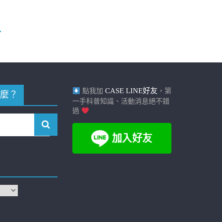
→
CASE LINE好友
點我加
，第
麼？
一手科普知識、活動消息絕不錯
過