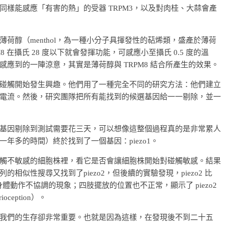
樣能感應「有害的熱」的受器 TRPM3，以及對肉桂、大蒜會產
荷醇（menthol，為一種小分子具揮發性的萜烯類，盛產於薄荷
8 在攝氏 28 度以下就會發揮功能，可感應小至攝氏 0.5 度的溫
應到的一陣涼意，其實是薄荷醇與 TRPM8 結合所產生的效果。
碰觸開始發生興趣。他們用了一種完全不同的研究方法：他們建立
電流。然後，研究團隊把所有能找到的候選基因給一一剔除，並一
基因剔除到測試需要花三天，可以想像這整個過程真的是非常累人
年多的時間）終於找到了一個基因：piezo1。
觸不敏感的細胞株裡，看它是否會讓細胞株開始對碰觸敏感。結果
似性搜尋又找到了piezo2，但後續的實驗發現，piezo2 比
都出現身體動作不協調的現象；四肢擺放的位置也不正常，顯示了 piezo2
eption）。
我們的生存卻非常重要。也就是因為這樣，在發現後不到二十五