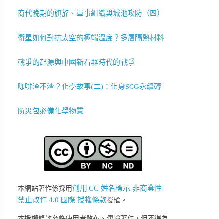
商代晚期的旗斿、軍事組織與城池攻防（四）
衛星如何對抗太空的極端溫度？多層隔熱材料
戰爭的起源與中國新石器時代的戰爭
咖啡渣不渣？化學故事(二)：化身SCG永續磚
防災包必備化學物質
創用 CC 姓名標示-非商業性-
本網站著作係採用
禁止改作 4.0 國際 授權條款
授權。
本授權條款允許使用者散布、傳輸著作，但不得為