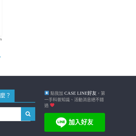
s
→
CASE LINE好友
點我加
，第
麼？
一手科普知識、活動消息絕不錯
過