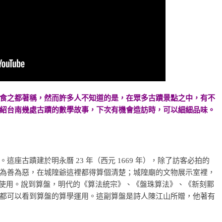
食之都著稱，然而許多人不知道的是，在眾多古蹟景點之中，有不
紹台南幾處古蹟的數學故事，下次有機會造訪時，可以細細品味。
座古蹟建於明永曆 23 年（西元 1669 年），除了訪客必拍的
為善為惡，在城隍爺這裡都得算個清楚；城隍廟的文物展示室裡，
巡時使用。說到算盤，明代的《算法統宗》、《盤珠算法》、《新刻鄴
都可以看到算盤的算學運用。這副算盤是詩人陳江山所贈，他著有