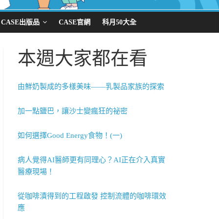
CASE出版品
CASE官網
科月50大全
本週大家都在看
由鮮奶製成的多樣美味——乳製品家族的探索
加一點鹽巴，讓沙士變瘋狂的祕密
如何選擇Good Energy食物！(一)
病人覺得AI醫師更有同理心？AI正在介入真實
醫療現場！
從咖啡漬得到的工程啟發 控制流體的咖啡環效
應