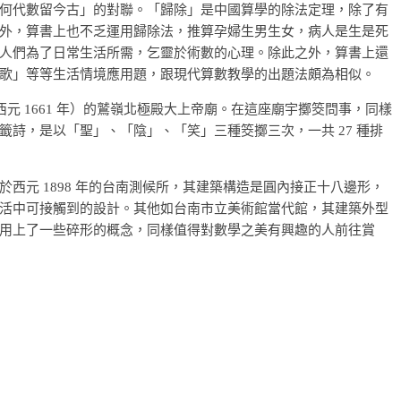
何代數留今古」的對聯。「歸除」是中國算學的除法定理，除了有
外，算書上也不乏運用歸除法，推算孕婦生男生女，病人是生是死
人們為了日常生活所需，乞靈於術數的心理。除此之外，算書上還
歌」等等生活情境應用題，跟現代算數教學的出題法頗為相似。
西元 1661 年）的鷲嶺北極殿大上帝廟。在這座廟宇擲筊問事，同樣
詩，是以「聖」、「陰」、「笑」三種筊擲三次，一共 27 種排
西元 1898 年的台南測候所，其建築構造是圓內接正十八邊形，
活中可接觸到的設計。其他如台南市立美術館當代館，其建築外型
用上了一些碎形的概念，同樣值得對數學之美有興趣的人前往賞