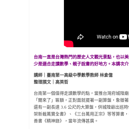
台南一直是台灣熱門的歷史人文觀光景點，也以美
少是適合走讀數學、親子說書的好地方。本講次介
講師｜臺南第一高級中學數學教師 林倉億
整理撰文｜高英哲
台南第一個值得走讀數學的點，當推台灣府城隍廟。這
「爾來了」匾額，正對面就擺著一副算盤，象徵著
還有一副長達 3.6 公尺的大算盤，供城隍爺出
架新裁萬寶全書》、《三台萬用正宗》等等算書，
善書《精神錄》，當年流傳甚廣。