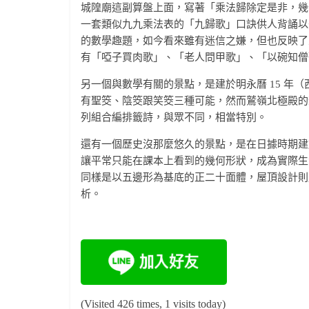
城隍廟這副算盤上面，寫著「乘法歸除定是非，幾
一套類似九九乘法表的「九歸歌」口訣供人背誦以
的數學趣題，如今看來雖有迷信之嫌，但也反映了
有「啞子買肉歌」、「老人問甲歌」、「以碗知僧
另一個與數學有關的景點，是建於明永曆 15 年（
有聖筊、陰筊跟笑筊三種可能，然而鷲嶺北極殿的籤
列組合編排籤詩，與眾不同，相當特別。
還有一個歷史沒那麼悠久的景點，是在日據時期建於
讓平常只能在課本上看到的幾何形狀，成為實際生
同樣是以五邊形為基底的正二十面體，屋頂設計則
析。
(Visited 426 times, 1 visits today)