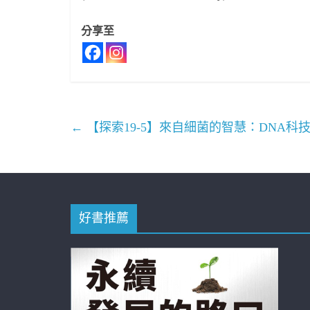
分享至
←
【探索19-5】來自細菌的智慧：DNA科
好書推薦