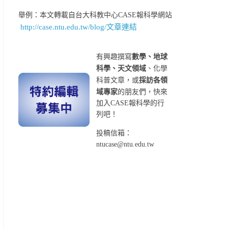
舉例：本文轉載自台大科教中心CASE報科學網站
http://case.ntu.edu.tw/blog/文章連結
有興趣撰寫
數學、地球
科學、天文領域
、化學
科普文章，或
採訪各領
域專家
的朋友們，快來
加入CASE報科學的行
列吧！
投稿信箱：
ntucase@ntu.edu.tw