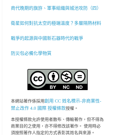
商代晚期的旗斿、軍事組織與城池攻防（四）
衛星如何對抗太空的極端溫度？多層隔熱材料
戰爭的起源與中國新石器時代的戰爭
防災包必備化學物質
創用 CC 姓名標示-非商業性-
本網站著作係採用
禁止改作 4.0 國際 授權條款
授權。
本授權條款允許使用者散布、傳輸著作，但不得為
商業目的之使用，亦不得修改該著作。 使用時必
須按照著作人指定的方式表彰其姓名與來源。