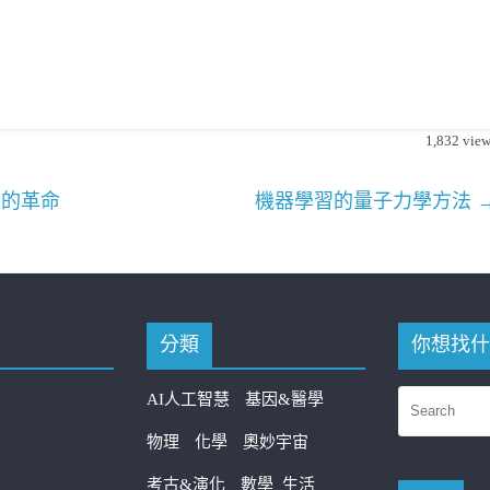
1,832
view
技的革命
機器學習的量子力學方法
分類
你想找什
AI人工智慧
基因&醫學
物理
化學
奧妙宇宙
考古&演化
數學
生活