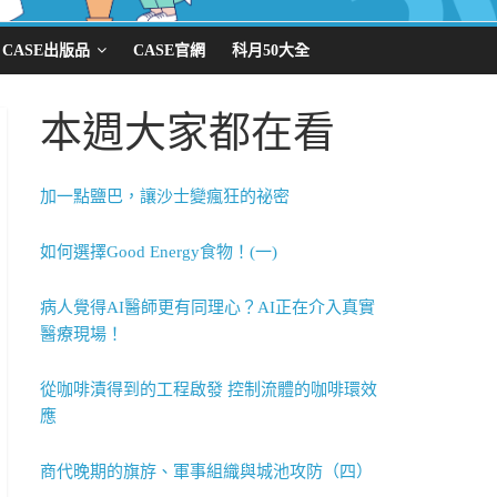
CASE出版品
CASE官網
科月50大全
本週大家都在看
加一點鹽巴，讓沙士變瘋狂的祕密
如何選擇Good Energy食物！(一)
病人覺得AI醫師更有同理心？AI正在介入真實
醫療現場！
從咖啡漬得到的工程啟發 控制流體的咖啡環效
應
商代晚期的旗斿、軍事組織與城池攻防（四）