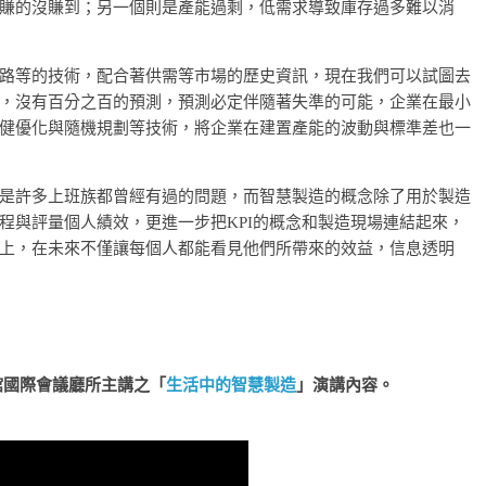
賺的沒賺到；另一個則是產能過剩，低需求導致庫存過多難以消
路等的技術，配合著供需等市場的歷史資訊，現在我們可以試圖去
，沒有百分之百的預測，預測必定伴隨著失準的可能，企業在最小
健優化與隨機規劃等技術，將企業在建置產能的波動與標準差也一
是許多上班族都曾經有過的問題，而智慧製造的概念除了用於製造
程與評量個人績效，更進一步把KPI的概念和製造現場連結起來，
上，在未來不僅讓每個人都能看見他們所帶來的效益，信息透明
亮館國際會議廳所主講之「
生活中的智慧製造
」演講內容。