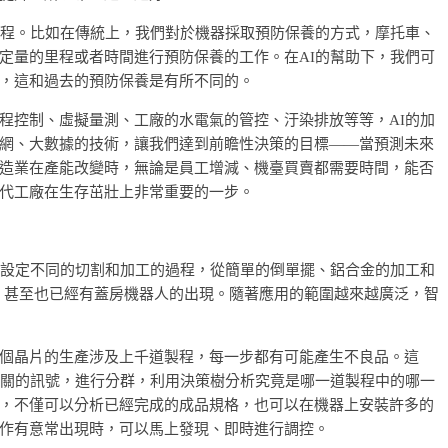
流程。比如在傳統上，我們對於機器採取預防保養的方式，摩托車、
定量的里程或者時間進行預防保養的工作。在AI的幫助下，我們可
，這和過去的預防保養是有所不同的。
程控制、虛擬量測、工廠的水電氣的管控、汙染排放等等，AI的加
網、大數據的技術，讓我們達到前瞻性決策的目標——當預測未來
造業在產能改變時，無論是員工增減、機臺買賣都需要時間，能否
代工廠在生存茁壯上非常重要的一步。
質設定不同的切割和加工的過程，從簡單的倒單擺、鋁合金的加工和
例，甚至也已經有蓋房機器人的出現。隨著應用的範圍越來越廣泛，智
個晶片的生產涉及上千道製程，每一步都有可能產生不良品。這
相關的訊號，進行分群，利用決策樹分析究竟是哪一道製程中的哪一
，不僅可以分析已經完成的成品規格，也可以在機器上安裝許多的
作有意常出現時，可以馬上發現、即時進行調控。