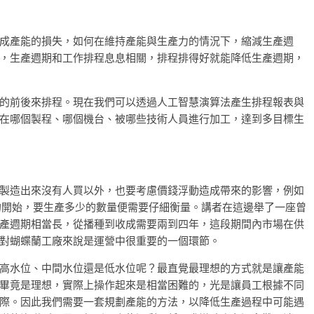
成產能的損失，如何在維持產能與生產力的情況下，縮減生產週
，生產週期和工作排程息息相關，排程排得好就能降低生產週期，
的前後來排程。現在我們可以透過人工智慧演算法產生排程報表與
在哪個製程、哪個機台、被哪些技術人員進行加工，達到多目標生
製造出來沒有人買以外，也要考慮價錢浮動造成帶來的影響，例如
的開始，要生產多少的數量便需要仔細衡量。講者在這邊舉了一座曾
產週期相當長，從播種到收成需要兩到四年，這段期間內市場在供
對蝴蝶蘭工廠來說是運營中很重要的一個環節。
高水位、中間水位還是低水位呢？最直覺最理想的方式就是讓產能
畢竟是理想，實際上操作起來是相當困難的，光是讓員工根據不同
際。因此我們需要一套規劃產能的方法，以降低生產過程中可能遇