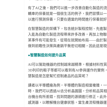
有了AI之後，我們可以進一步改善自動化製造的
轎車的保養就是一個很生活的例子，我們習慣以一
以進行預測保養，只要在適當的時間進行保養就好
在智慧製造的架構下，包含統計製程控制、先進製
入能為自動化製造流程帶來許多改善，再加上物聯
某事件有可能發生，從現在就開始布局——由於製
做到前瞻性決策與產銷平衡密切相關，因此這是現
●智慧製造如何提升品質
AI可以幫助機器的控制越來越精準，根據材料性
3D列印的鞋子等都可以看到有AI參與運作的實
慧製造是怎麼幫忙控制產品的品質呢？
講者以半導體廠為例，半導體的製造相當複雜，一
時，我們可以透過AI去分析晶圓圖，分析和品質
台機台有所差錯，找到問題的源頭進行修正。此外
感測器，以瞭解機台健康狀態，當生產流程機器運