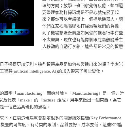
理的方向；放學下班回家覺得疲倦，想到還
要整理家務打掃環境是不是心就先累了起
來？那你可以考慮帶上一個掃地機器人，讓
他們在家裡嗡嗡嗡地打掃減輕我們的負擔；
到了機場想逛逛商店如果覺的拖著行李有些
不太盡興，現在也有能像個跟屁蟲般隨著主
人移動的自動行李箱，這些都是常見的智慧
日子過得更加便利。這些智慧產品是如何被製造出來的呢？李家岩
ficial intelligence, AI)的加入帶來了哪些變化。
nufacturing」開始討論。「Manufacturing」是一個非常
以及代表「make」的「factus」組成，用手來做出一個東西，為它
是一個產品具現化的過程。
在製造現場就會制定很多的關鍵績效指標(Key Performance
I可能會包含機臺的可靠度、有時間的限制、品質要好、成本要低，這些KPI能