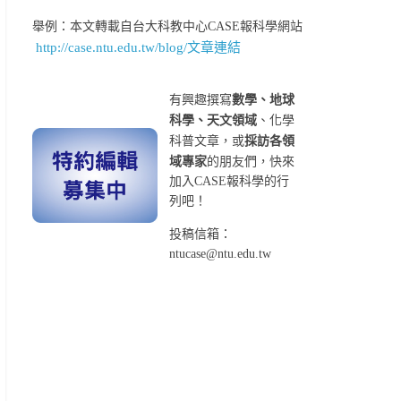
舉例：本文轉載自台大科教中心CASE報科學網站
http://case.ntu.edu.tw/blog/文章連結
有興趣撰寫
數學、地球
科學、天文領域
、化學
科普文章，或
採訪各領
域專家
的朋友們，快來
加入CASE報科學的行
列吧！
投稿信箱：
ntucase@ntu.edu.tw