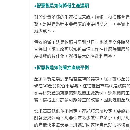
●智慧製造如何降低生產週期
對於少量多樣的生產模式來說，換線、換模都會造
期，是製造過程中要考慮的重要指標之一。事實上
減少成本。
傳統的派工法是依照最早到期日，也就是交件時間
甘特圖，讓工廠可以知道每個工作在什麼時間應該
產排程的最佳化，獲得最大的產能利用率。
●智慧製造如何管控產銷平衡
產銷平衡是製造業相當重視的議題，除了擔心產品
現在3C產品保值不容易，往往推出市場就是跌價
參與研究產銷規劃的蝴蝶蘭工廠為例，蝴蝶蘭的生
需、價格上有許多可能發生的改變，因此規劃產能
需求高高低低並不固定，產能該怎麼設定，要設在
跟著需求浮動，想要生產多少就生產多少，但理想
的產能決定每天要上班還是回家吃自己就很不切實