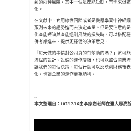
到的兩種風險，其中一個是產能短缺，有需求但該
化。
在文獻中，套用線性回歸或者是機器學習中神經網
預測未來的趨勢進而去決定產量。但是要注意的是
化產能短缺與產能過剩風險的損失時，可以搭配穩
併考慮進來，提供更穩健的決策意見。
「每天做的事情對公司真的有幫助的嗎？」這可能
流程的設計、設備的運作層級，也可以整合商業流
讓我們的每個決策、每個行動可以反映到財務報表
化，也讓企業的運作更為順利。
--
本文整理自：107/12/16由李家岩老師在臺大思