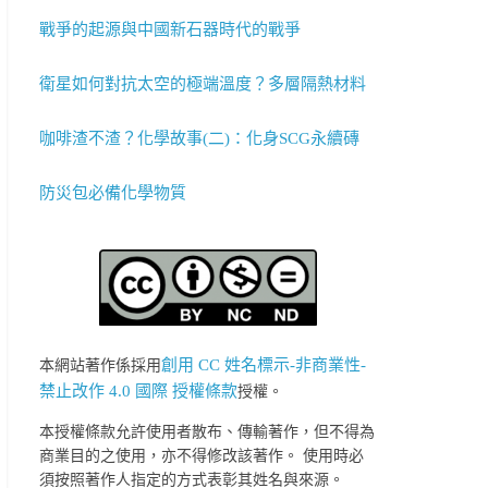
戰爭的起源與中國新石器時代的戰爭
衛星如何對抗太空的極端溫度？多層隔熱材料
咖啡渣不渣？化學故事(二)：化身SCG永續磚
防災包必備化學物質
創用 CC 姓名標示-非商業性-
本網站著作係採用
禁止改作 4.0 國際 授權條款
授權。
本授權條款允許使用者散布、傳輸著作，但不得為
商業目的之使用，亦不得修改該著作。 使用時必
須按照著作人指定的方式表彰其姓名與來源。