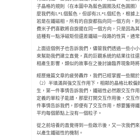
子晶格的規則（在本圖中為藍色圓圈及紅色圓圈）
麼我們有L*L個藍色，但卻有2L*L個紅色，根據
若是在鐵磁相，所有的自旋都指向同一個方向，則
費米子們喜歡將自旋擺在同一個方向，只是因為其
這種有一點淨磁矩但還差鐵磁一段路的性質，通常稱為亞鐵
上面這個例子也告訴我們，儘管我們透過一些小小
來幫助我們建立直覺，真的巨觀系統的結果往往還
相產生影響，類似的故事在之後討論臨界現象時將
經歷幾篇文章的疲勞轟炸，我們已經掌握一些關於費米
（2）半填滿與強交互作用下，相鄰的晶格比較偏
生，第一件事情告訴我們，鐵磁性必然跟交互作
定義的單粒子能譜，那麼打開交互作用後，交互作
件事情告訴我們，即便有了交互作用，想要獲得鐵
平均每個節點上沒有一個粒子。
從之前培養的直覺得到一些啟示後，又一次我們來
以產生鐵磁性的機制。