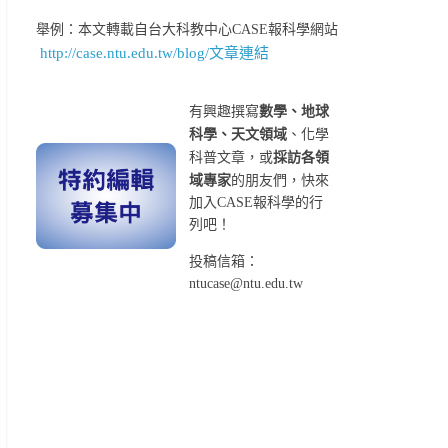
舉例：本文轉載自台大科教中心CASE報科學網站
http://case.ntu.edu.tw/blog/文章連結
有興趣撰寫
數學、地球
科學、天文領域
、化學
科普文章，或
採訪各領
域專家
的朋友們，快來
加入CASE報科學的行
列吧！
投稿信箱：
ntucase@ntu.edu.tw