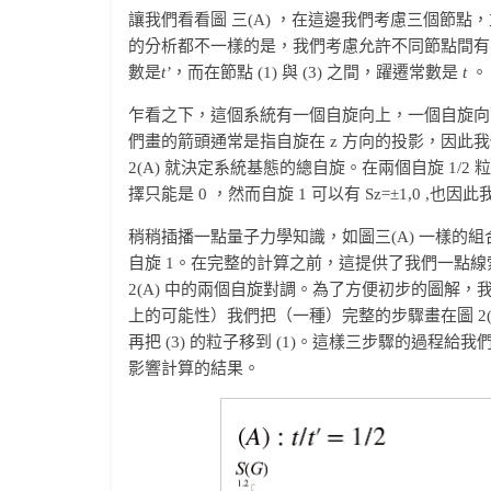
讓我們看看圖 三(A) ，在這邊我們考慮三個節
的分析都不一樣的是，我們考慮允許不同節點間有不同的躍遷
數是
t’
，而在節點 (1) 與 (3) 之間，躍遷常數是
t
。
乍看之下，這個系統有一個自旋向上，一個自旋向
們畫的箭頭通常是指自旋在 z 方向的投影，因此
2(A) 就決定系統基態的總自旋。在兩個自旋 1/2
擇只能是 0 ，然而自旋 1 可以有 Sz=±1,0 ,
稍稍插播一點量子力學知識，如圖三(A) 一樣的
自旋 1。在完整的計算之前，這提供了我們一點
2(A) 中的兩個自旋對調。為了方便初步的圖解，
上的可能性）我們把（一種）完整的步驟畫在圖 2(B)，首
再把 (3) 的粒子移到 (1)。這樣三步驟的過程給
影響計算的結果。