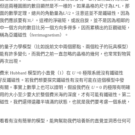
但這兩種圓圈的數目顯然是不一樣的。如果晶格的尺寸為L*L，那
2
上面的數學定理，總共的角動量為L
/2。注意這並不是鐵磁性，因為
2
我們應該要有3L
。這裡的淨磁矩，或說自旋，並不是因為相鄰的
中一個方向的數目比另一個方向多得多，因而累積出的巨觀磁矩，
磁性（ferrimagnetism）。
的量子力學模型（比如說前文中兩個節點、兩個粒子的玩具模型）
能有許多變化，而我們之前一直忽略的晶格的幾何，也常常對物質
再次出現。
 Hubbard 模型的小直覺（1）在
U
=0 極限系統沒有鐵磁性
好反鐵磁性。若我們想要探究鐵磁性有沒有可能在這個模型中發
用有關。事實上數學上也可以證明，假設我們在
U
= 0 的極限有明確
用的大小至少要大於整個費米海的深度，才有可能有鐵磁性。第二
磁性，我們還得遠離半填滿的狀態，也就是我們要考慮一個系統，
看看有沒有簡單的模型，能夠幫助我們培養新的直覺並洞悉任何可