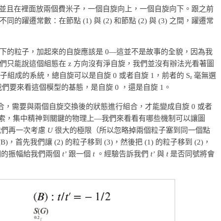
點，並且在裡面放兩個費米子，一個自旋向上，一個自旋向下。跟之前
常數：在節點 (1) 與 (2) 和節點 (2) 與 (3) 之間，躍遷常
下的粒子，加起來的自旋應該是 0—這並不是故事的全貌，因為我
我們只能說這個組態在 z 方向沒有淨自旋，我們並沒有辦法光看著圖
 粒子組成的系統，總自旋可以是自旋 0 或者自旋 1，前者的 S
毫無選
z
也因此我們要來看這個模型的基態，是自旋 0 ，還是自旋 1。
組合，需要與兩個自旋交換後的狀態進行組合，才能變成自旋 0 或者
線索，集中精神到關鍵的物理上—我們來看看有哪些機制可以讓圖
我們再一次考慮
U
很大的極限（所以忽略掉兩個粒子塞到同一個點
先我們讓 (2) 的粒子移到 (3)，然後把 (1) 的粒子移到 (2)，
我們的振幅給我們兩個
t’
跟一個
t
。經驗告訴我們
t’
與
t
是否同號將會