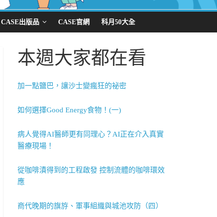
CASE出版品
CASE官網
科月50大全
本週大家都在看
加一點鹽巴，讓沙士變瘋狂的祕密
如何選擇Good Energy食物！(一)
病人覺得AI醫師更有同理心？AI正在介入真實
醫療現場！
從咖啡漬得到的工程啟發 控制流體的咖啡環效
應
商代晚期的旗斿、軍事組織與城池攻防（四）