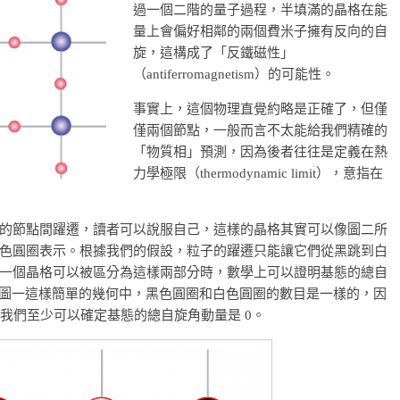
過一個二階的量子過程，半填滿的晶格在能
量上會偏好相鄰的兩個費米子擁有反向的自
旋，這構成了「反鐵磁性」
（antiferromagnetism）的可能性。
事實上，這個物理直覺約略是正確了，但僅
僅兩個節點，一般而言不太能給我們精確的
「物質相」預測，因為後者往往是定義在熱
力學極限（thermodynamic limit），意指在
的節點間躍遷，讀者可以說服自己，這樣的晶格其實可以像圖二所
色圓圈表示。根據我們的假設，粒子的躍遷只能讓它們從黑跳到白
一個晶格可以被區分為這樣兩部分時，數學上可以證明基態的總自
）。在圖一這樣簡單的幾何中，黑色圓圈和白色圓圈的數目是一樣的，因
，我們至少可以確定基態的總自旋角動量是 0。