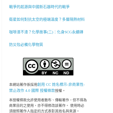
戰爭的起源與中國新石器時代的戰爭
衛星如何對抗太空的極端溫度？多層隔熱材料
咖啡渣不渣？化學故事(二)：化身SCG永續磚
防災包必備化學物質
創用 CC 姓名標示-非商業性-
本網站著作係採用
禁止改作 4.0 國際 授權條款
授權。
本授權條款允許使用者散布、傳輸著作，但不得為
商業目的之使用，亦不得修改該著作。 使用時必
須按照著作人指定的方式表彰其姓名與來源。