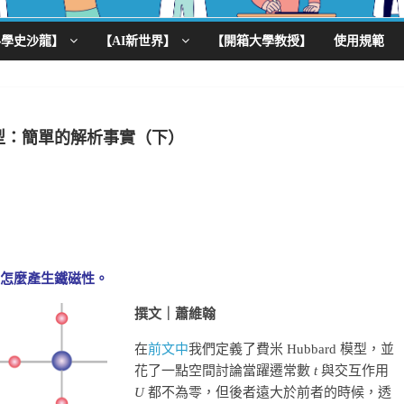
科學史沙龍】
【AI新世界】
【開箱大學教授】
使用規範
d 模型：簡單的解析事實（下）
型中怎麼產生鐵磁性。
撰文｜蕭維翰
在
前文中
我們定義了費米 Hubbard 模型，並
花了一點空間討論當躍遷常數
t
與交互作用
U
都不為零，但後者遠大於前者的時候，透