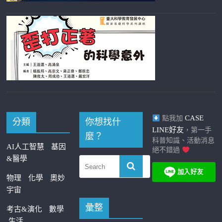
CASE
點我加
分類
你想找什
LINE好友
，第一手
麼？
科普知識、活動消息
AI人工智慧
基因
絕不錯過
&醫學
物理
化學
奧妙
宇宙
彙整
考古&演化
數學
生活