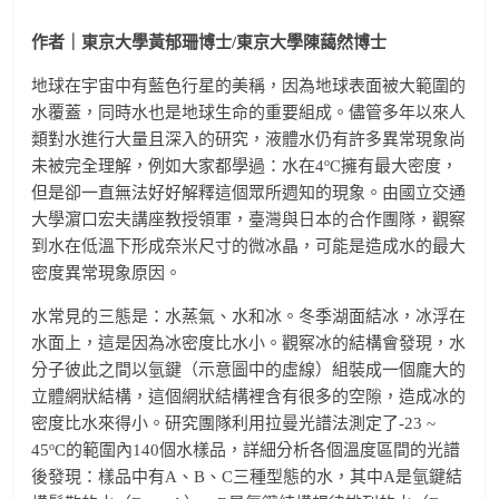
作者｜
東京大學黃郁珊博士/東京大學陳藹然博士
地球在宇宙中有藍色行星的美稱，因為地球表面被大範圍的
水覆蓋，同時水也是地球生命的重要組成。儘管多年以來人
類對水進行大量且深入的研究，液體水仍有許多異常現象尚
o
未被完全理解，例如大家都學過：水在4
C擁有最大密度，
但是卻一直無法好好解釋這個眾所週知的現象。由國立交通
大學濵口宏夫講座教授領軍，臺灣與日本的合作團隊，觀察
到水在低溫下形成奈米尺寸的微冰晶，可能是造成水的最大
密度異常現象原因。
水常見的三態是：水蒸氣、水和冰。冬季湖面結冰，冰浮在
水面上，這是因為冰密度比水小。觀察冰的結構會發現，水
分子彼此之間以氫鍵（示意圖中的虛線）組裝成一個龐大的
立體網狀結構，這個網狀結構裡含有很多的空隙，造成冰的
密度比水來得小。研究團隊利用拉曼光譜法測定了-23 ~
o
45
C的範圍內140個水樣品，詳細分析各個溫度區間的光譜
後發現：樣品中有A、B、C三種型態的水，其中A是氫鍵結