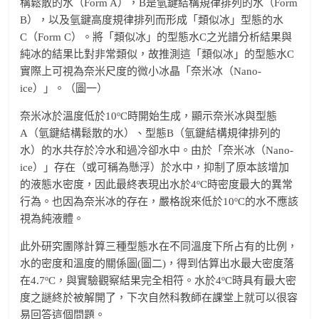
構鬆散的水（Form A），B是氫鍵結構規律排列的水（Form
B），以及氫鍵高度規律排列而形成「類似冰」型態的水
C（Form C）。將「類似冰」的型態水C之光譜分析結果與
純冰的結果比對非常類似，故推測這「類似冰」的型態水C
實際上可視為奈米尺度的微小冰晶「奈米冰（Nano-
ice）」。（圖一）
o
奈米冰於溫度低於10
C時開始生成，顯示奈米冰與型態
A（氫鍵結構鬆散的水）、型態B（氫鍵結構規律排列的
水）的水共存於冷水和過冷卻水中。由於「奈米冰（Nano-
ice）」存在（或可稱為懸浮）於水中，抑制了原本該增加
o
的液態水密度，因此最終表現出水於4
C時密度最大的異常
o
行為。也因為奈米冰的存在，嚴格說來低於10
C的水不應該
視為純液體。
此外研究團隊計算三種型態水在不同溫度下所占有的比例，
水的密度和溫度的關係圖(圖二)，得到估算出水最大密度落
o
o
在4.7
C，與實驗觀察結果完全相符。水於4
C時具有最大密
度之謎終於被解開了，下次自然科教師在課堂上就可以很容
易回答這個問題。