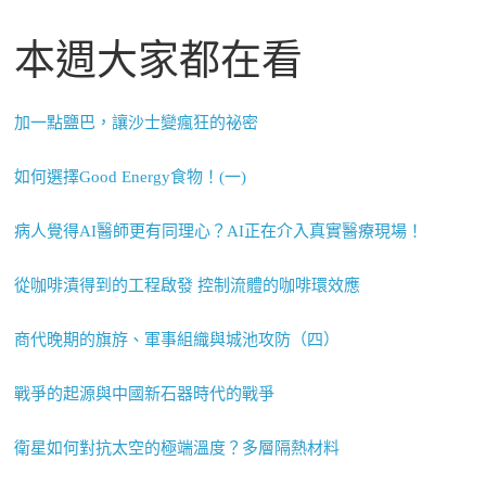
本週大家都在看
加一點鹽巴，讓沙士變瘋狂的祕密
如何選擇Good Energy食物！(一)
病人覺得AI醫師更有同理心？AI正在介入真實醫療現場！
從咖啡漬得到的工程啟發 控制流體的咖啡環效應
商代晚期的旗斿、軍事組織與城池攻防（四）
戰爭的起源與中國新石器時代的戰爭
衛星如何對抗太空的極端溫度？多層隔熱材料