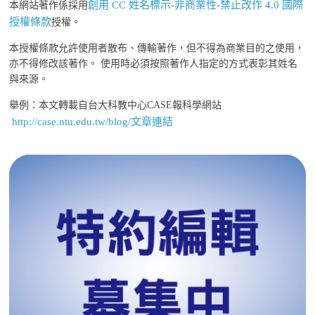
創用 CC 姓名標示-非商業性-禁止改作 4.0 國際
本網站著作係採用
授權條款
授權。
本授權條款允許使用者散布、傳輸著作，但不得為商業目的之使用，
亦不得修改該著作。 使用時必須按照著作人指定的方式表彰其姓名
與來源。
舉例：本文轉載自台大科教中心CASE報科學網站
http://case.ntu.edu.tw/blog/文章連結