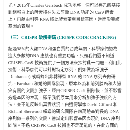
光。2015年Charles Gersbach 成功地將一個可以將乙醯基接
到組蛋白上的酵素接在失去剪斷 DNA 功能的 Cas9 酵素
上，再藉由引導 RNA 將此酵素帶至目標基因，進而影響該
基因的表現。
（三）CRISPR 破解密碼 (CRISPR CODE CRACKING)
超過98%的人類DNA和蛋白質的合成無關，科學家們認為
這大多數的DNA 應該也有重要功能，只是我們還不知道。
CRISPR-Cas9 技術提供了一個方法來探討此一問題。利用此
技術，科學家們可以針對特定序列，例如做為増強子
（enhancer) 或轉錄出非轉譯型 RNA 的 DNA 序列去做研
究。Farnham 和她的團隊發現，原本以為和前列腺癌和大腸
癌有關的突變加強子，經由CRISPR-Cas9 刪除後，並不影響
旁邊基因的表現，顯示我們原本用來分析加強子強度的方
法，並不能反映出真實狀況。由遺傳學家David Gifford 和
Richard Sherwood 領導的研究團隊在四萬鹼基對長的 DNA
序列做一系列的突變，嘗試定出影響基因表現的 DNA 序列
圖譜。不過 CRISPR-Cas9 技術也不是萬能的，在此方面的