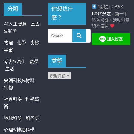
CASE
點我加
分類
你想找什
LINE好友
，第一手
麼？
科普知識、活動消息
AI人工智慧
基因
絕不錯過
&醫學
物理
化學
奧妙
宇宙
彙整
考古&演化
數學
生活
尖端科技&材料
生物
社會科學
科學藝
術
地球科學
科學史
心理&神經科學