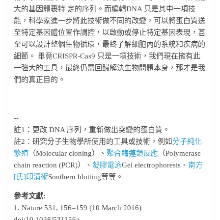
大的基因體裹特 定的序列。而編輯DNA 只是其中一項技
能，科學家進一步將此技術做不同的改變，可以將蛋白質送
至特定基因體位置作調控，以啟動或停止特定基因表現，甚
至可以設計整個生物循環，最終了解細胞內的系統和疾病的
細節。 畢竟CRISPR-Cas9 只是一項技術，我們現在擁有此
一強大的工具，最終仍需回歸解決生物問題本身，那才是我
們的真正目的。
--
註1：更改 DNA 序列，重新做出突變的蛋白質。
註2：研究分子生物學所使用的工具或技術，例如
分子純化
繁殖
（Molecular cloning）、
聚合酶連鎖反應
（Polymerase
chain reaction (PCR)）、
凝膠電泳
Gel electrophoresis、
南方
[氏]印漬術
Southern blotting等等。
參考文獻:
1. Nature 531, 156–159 (10 March 2016)
doi:10.1038/531156a