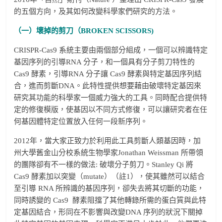
的五個方向，及其如何改變科學家們研究的方法。
（一）壞掉的剪刀（BROKEN SCISSORS)
CRISPR-Cas9 系統主要由兩個部分組成，一個可以辨識特定
基因序列的引導RNA 分子，和一個具有分子剪刀特性的
Cas9 酵素，引導RNA 分子讓 Cas9 酵素與特定基因序列結
合，進而剪斷DNA。此特性提供想要藉由破壞特定基因來
研究其功能的科學家一個威力強大的工具。同時配合提供特
定的修復模版，使基因以不同方式修復，可以讓研究者在任
何基因體特定位置放入任何一段新序列。
2012年，當大家正致力於利用此工具剪斷人類基因時，加
州大學舊金山分校系統生物學家Jonathan Weissman 所帶領
的團隊卻有不一樣的做法: 破壞分子剪刀。Stanley Qi 將
Cas9 酵素加以突變（mutate）（註1），使其雖然可以結合
至引導 RNA 所辨識的基因序列，卻失去將其切斷的功能，
同時誘變的 Cas9 酵素阻擋了其他轉錄所需的蛋白質與此特
定基因結合，形同在不影響與改變DNA 序列的狀況下關掉