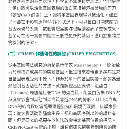
此特定基因的基因表現。科學家不滿足止步於此，他們更進
一步再將可以活化基因表現的蛋白質接到這被破壞的剪刀
（誘變Cas9 酵素）上，讓特定基因表現得以被活化，建立
了一套在不影響原DNA 序列狀況下，可以自由打開或關閉
基因表現的系統。數個實驗室團隊也陸續發表了更多成果，
甚至可在同一實驗中調控三個或更多的基因，應用於複雜生
物機制的研究。
(二）CRISPR 非遺傳性的調控 (CRISPR EPIGENETICS)
從事基因療法研究的荷蘭遺傳學家 Marianne Rot，一開始致
力於尋找造成疾病的突變基因，但是後來發現更多疾病是來
自基因表現受到干擾，而非源於單一的基因突變。她認為最
好控制基因活性的方法，就是調控基因表現。組蛋白
（histones) 是纏繞包裹DNA 的蛋白質，組蛋白包裹 DNA 的
程度會影響到其他到蛋白質靠近DNA的情形，且組蛋白與
DNA的結合程度會隨著個體發育和環境而改變。科學家發
現：從大腦活動到腫瘤生長，都和基因序列以外的調控有
關，但是研究的瓶頸在於無法改變特定基因位置的標記。
CRISPR-Cas9 技術的出現，讓這個研究瓶頸看到解套的曙