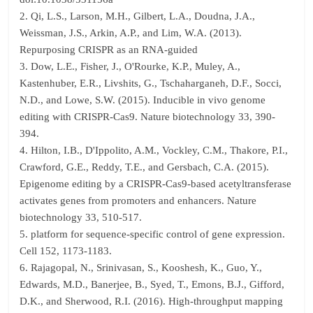
2. Qi, L.S., Larson, M.H., Gilbert, L.A., Doudna, J.A.,
Weissman, J.S., Arkin, A.P., and Lim, W.A. (2013).
Repurposing CRISPR as an RNA-guided
3. Dow, L.E., Fisher, J., O'Rourke, K.P., Muley, A.,
Kastenhuber, E.R., Livshits, G., Tschaharganeh, D.F., Socci,
N.D., and Lowe, S.W. (2015). Inducible in vivo genome
editing with CRISPR-Cas9. Nature biotechnology 33, 390-
394.
4. Hilton, I.B., D'Ippolito, A.M., Vockley, C.M., Thakore, P.I.,
Crawford, G.E., Reddy, T.E., and Gersbach, C.A. (2015).
Epigenome editing by a CRISPR-Cas9-based acetyltransferase
activates genes from promoters and enhancers. Nature
biotechnology 33, 510-517.
5. platform for sequence-specific control of gene expression.
Cell 152, 1173-1183.
6. Rajagopal, N., Srinivasan, S., Kooshesh, K., Guo, Y.,
Edwards, M.D., Banerjee, B., Syed, T., Emons, B.J., Gifford,
D.K., and Sherwood, R.I. (2016). High-throughput mapping