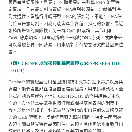
應用有其侷限性，畢竟 Cas9 酵素只能由引導 RNA 帶至特
定區域，且在靠切割位置處 DNA序列必須有一定鹼基對序
列共通性，當進行非轉譯型 DNA的研究時，不能在DNA任
何位置任意切割，因為可能會產生各種非預期的影響。最近
張鋒所帶領的團隊找到另一群 Cpf1 酵素群，其作用和
Cas9 酵素類似，但是可辨識不一樣的DNA序列，或許未來
可以發現各種不同酵素，用來切割所有想要研究的基因體位
置。
（四）CRISPR 以光來控制基因表現 (CRISPR SEES THE
LIGHT)
Gersbach的實驗室使用基因編輯技術來探討細胞命運以及其
調控，他們希望能在培養皿裏培養組織，用來篩檢藥物，並
測試細胞治療成效。但是 CRISPR-Cas9 的作用結果是永久
性的，與他們需要能夠暫時打開或關掉基因表現的期待不
合。於是他們加了一個能被藍光活化的蛋白質到失去切割能
力的 Cas9 酵素上：當他們用藍光照射細胞，特定基因開始
表現，關掉藍光特定基因則停止表現。其他團隊也有發展出
類似的技術，改以化學物質當作基因表現的開關。