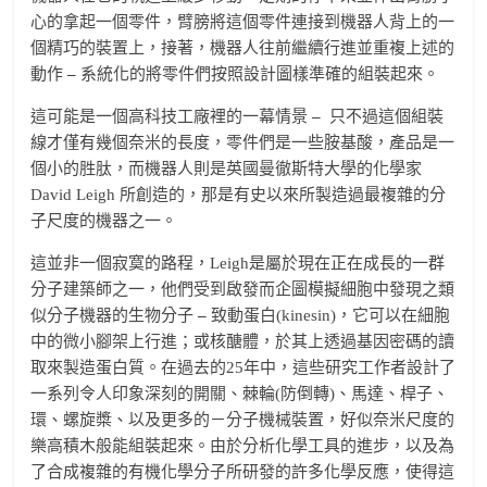
心的拿起一個零件，臂膀將這個零件連接到機器人背上的一
個精巧的裝置上，接著，機器人往前繼續行進並重複上述的
動作
–
系統化的將零件們按照設計圖樣準確的組裝起來。
這可能是一個高科技工廠裡的一幕情景
–
只不過這個組裝
線才僅有幾個奈米的長度，零件們是一些胺基酸，產品是一
個小的胜肽，而機器人則是英國曼徹斯特大學的化學家
David Leigh 所創造的，那是有史以來所製造過最複雜的分
子尺度的機器之一。
這並非一個寂寞的路程，Leigh是屬於現在正在成長的一群
分子建築師之一，他們受到啟發而企圖模擬細胞中發現之類
似分子機器的生物分子
–
致動蛋白(kinesin)，它可以在細胞
中的微小腳架上行進；或核醣體，於其上透過基因密碼的讀
取來製造蛋白質。在過去的25年中，這些研究工作者設計了
一系列令人印象深刻的開關、棘輪(防倒轉)、馬達、桿子、
環、螺旋槳、以及更多的－分子機械裝置，好似奈米尺度的
樂高積木般能組裝起來。由於分析化學工具的進步，以及為
了合成複雜的有機化學分子所研發的許多化學反應，使得這