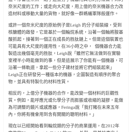
奈米尺度的工作；或走向大尺度，用上億的奈米機器合力改
造材料或移動大量的貨物，就好像一群螞蟻軍隊般運作。
或許一個奈米尺度的原始例子是Leigh 的分子組裝線，受到
核醣體的啟發，它是基於一個輪烷系統，沿著一個軸將胺基
酸抓起，接著到一個正在成長的胜肽鏈上。但是這個裝置也
可能具有大尺度的運用性，在36小時之中，
個機器合力能
製造出幾個毫克的胜肽，Leigh說「雖然它無法做到在實驗
室裡半小時能做到的事，但是這展示了你能有一個機器，可
沿著一條軌道，拿起一些分子建材並將它們組裝起來」
Leigh正在研發另一種版本的機器，企圖製造有順序的聚合
物，並具有特製化的材料性質。
相反的，上億分子機器的合作，能改變一個材料的巨觀性
質。例如，能呼應光或化學分子而膨脹或收縮的凝膠，能做
為可調整的鏡片或感應器，Feringa說「我打賭在未來五年
內，你將有機會用到含有開關的聰明材料。」
現在以已經開始看到輪烷類的分子的商業運用，在2012年