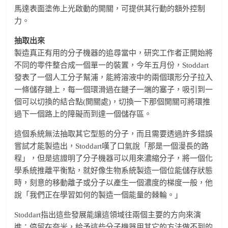
馬達表面塗佈上光啟動的開關，可提供其行動的額外控制
力。
抽取出來
製造真正有用的分子機器的追尋當中，研究工作者正開始將
不同的零件整合成一個單一的裝置，今年五月份，Stoddart
發表了一個人工分子幫浦，能將溶液中的兩個環形分子拉入
一條儲存鏈上，每一個環滑過在鏈子一端的塞子，吸引到一
個可以切換的結合點(開關處)，切換一下那個開關可將環推
過下一個路上的障礙而到達一個儲存區。
這個系統無法抽取其它型態的分子，而且需要透過許多錯誤
嘗試才能製造出，Stoddart嘆了口氣說「那是一個漫長的路
程」，但是這證明了分子機器可以用來濃縮分子，將一個化
學系統推離平衡點，就好像生物系統製造一個位能儲存狀態
時，刻意的移動離子或分子以產生一個濃度的梯度一般，他
說「我們正在學習如何的製造一個能量的棘輪。」
Stoddart指出這些發展能讓這領域往兩個主要的方向來演
進：停留在奈米，給予這些分子機器用其它的方法做不到的