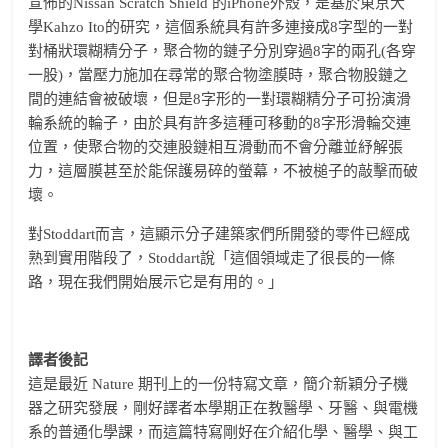
宣佈的Nissan Scratch Shield 的iPhone外殼，是基於東京大
學Kahzo Ito的研究，這個系統具有許多連接成8字型的一對
對桶狀環糊精分子，聚合物的鏈子分別穿過8字的兩孔(各穿
一股)，當壓力施加在尋常的聚合物塗膜時，聚合物股鏈之
間的連結會被破壞，但是8字形的一對環糊精分子可扮演滑
輪系統的輪子，由於具有許多這種可移動的8字形滑輪交連
位置，使聚合物的交連股鏈相互滑動而不會分離並紓解張
力，這層膜甚至於能保護易碎的螢幕，不被槌子的敲擊而破
壞。
對Stoddart而言，這顯示分子建築家們所開發的零件已經成
熟到實用階段了，Stoddart說「這個領域走了很長的一條
路，現在我們開始展示它是有用的。」
譯者後記
這是最近 Nature 期刊上的一份特寫文章，簡介新穎分子機
器之研究發展，剛好譯者本學期正在教醫學、牙醫、與電機
系的普通化學課，而這篇特寫剛好在介紹化學、醫學、與工