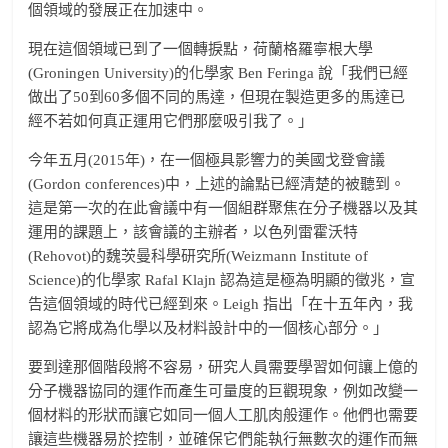
個領域的發展正在加速中。
現在這個領域已到了一個轉捩點，荷蘭格羅寧根大學
(Groningen University)的化學家 Ben Feringa 說「我們已經
做出了50到60多個不同的馬達，但現在製造更多的馬達已
經不若如何真正運用它們那麼吸引我了。」
今年五月(2015年)，在一個極具影響力的美國戈登會議
(Gordon conferences)中，上述的論點已經清楚的被聽到。
這是第一次的在此會議中有一個組群聚焦在分子機器以及其
運用的課題上，該會議的主辦者，以色列雷霍沃特
(Rehovot)的魏茨曼科學研究所(Weizmann Institute of
Science)的化學家 Rafal Klajn 認為這是極為明顯的徵兆，宣
告這個領域的時代已經到來。Leigh 指出「在十五年內，我
認為它將成為化學以及材料設計中的一個核心部分。」
要到達那個階段將不容易，研究人員需要學習如何讓上億的
分子機器協同的運作而產生可量度的巨觀現象，例如改變一
個材料的形狀而讓它如同一個人工肌肉般運作。他們也需要
讓這些機器易於控制，並確保它們能執行無數次的運作而無