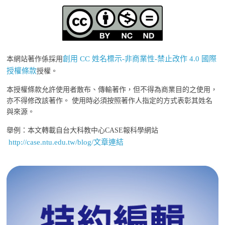
創用 CC 姓名標示-非商業性-禁止改作 4.0 國際
本網站著作係採用
授權條款
授權。
本授權條款允許使用者散布、傳輸著作，但不得為商業目的之使用，
亦不得修改該著作。 使用時必須按照著作人指定的方式表彰其姓名
與來源。
舉例：本文轉載自台大科教中心CASE報科學網站
http://case.ntu.edu.tw/blog/文章連結