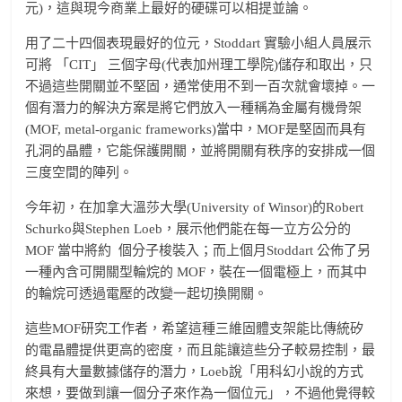
元)，這與現今商業上最好的硬碟可以相提並論。
用了二十四個表現最好的位元，Stoddart 實驗小組人員展示
可將 「CIT」 三個字母(代表加州理工學院)儲存和取出，只
不過這些開關並不堅固，通常使用不到一百次就會壞掉。一
個有潛力的解決方案是將它們放入一種稱為金屬有機骨架
(MOF, metal-organic frameworks)當中，MOF是堅固而具有
孔洞的晶體，它能保護開關，並將開關有秩序的安排成一個
三度空間的陣列。
今年初，在加拿大溫莎大學(University of Winsor)的Robert
Schurko與Stephen Loeb，展示他們能在每一立方公分的
MOF 當中將約
個分子梭裝入；而上個月Stoddart 公佈了另
一種內含可開關型輪烷的 MOF，裝在一個電極上，而其中
的輪烷可透過電壓的改變一起切換開關。
這些MOF研究工作者，希望這種三維固體支架能比傳統矽
的電晶體提供更高的密度，而且能讓這些分子較易控制，最
終具有大量數據儲存的潛力，Loeb說「用科幻小說的方式
來想，要做到讓一個分子來作為一個位元」，不過他覺得較