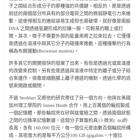
子之間結合形成分子的那種強的共價鍵，相反的，那是透過
前述的兩個部分所具有的部分電荷之間的微弱靜電引力來維
繫，這使得相互的連結容易生成但也易破壞，就好像是兩股
DNA 之間透過氫鍵形成的拉鍊一般，可輕易的關上或打
開。其次，梭子不需要外部的能量來將之拉來拉去，它僅僅
是透過在溶液中與其它分子的碰撞來推動，這種撞擊的行為
稱為布朗運動(Brownian motion)。
許多其它的開關很快的發展了出來，有些是透過光或是溫度
的改變來控制，另有些是透過與溶液中特定的離子或分子結
合來運作，很像是細胞膜上離子通道的機制，透過化學的訊
號來開啟或關閉。
不過 Stoddart 又將他的研究帶往了另一個方向，他與在美國
加州理工學院的 James Heath 合作，用上百萬個的輪烷製成
一個記憶體，那些輪烷夾在矽與鈦電極之間，透過兩個狀態
之間的切換來記憶數據，這個分子算盤約具13 微米(
m)的
長寬，含有 160,000 位元，每一個位元是由數百個輪烷所構
成 – 其密度大約是每平方公分100 GB (gigabits，十億位