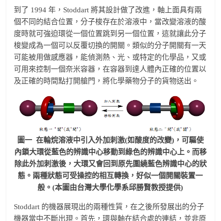
到了 1994 年，Stoddart 將其設計做了改進，軸上面具有兩
個不同的結合位置，分子梭存在於溶液中，當改變溶液的酸
度時就可強迫環從一個位置跳到另一個位置，這就讓此分子
梭變成為一個可以反覆切換的開關。類似的分子開關有一天
可能被用做感應器，能偵測熱、光、或特定的化學品，又或
可用來控制一個奈米容器，在容器到達人體內正確的位置以
及正確的時間點打開艙門，將化學藥物分子的貨物送出。
圖一 在輪烷溶液中引入外加刺激(如酸度的改變)，可驅使
內鎖大環從藍色的辨識中心移動到綠色的辨識中心上。而移
除此外加刺激後，大環又會回到原先圍繞藍色辨識中心的狀
態。兩種狀態可受操控的相互轉換，好似一個開關裝置一
般。(本圖由台灣大學化學系邱勝賢教授提供)
Stoddart 的機器展現出的兩種性質，在之後所發展出的分子
機器當中不斷出現。首先，環與軸在結合處的連結，並非原