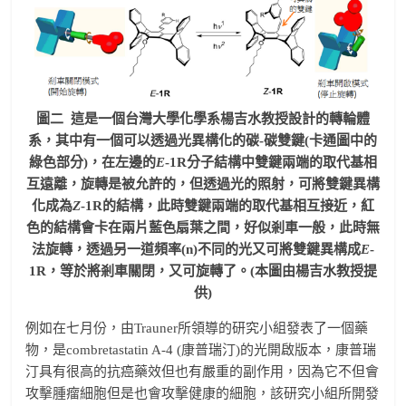
圖二 這是一個台灣大學化學系楊吉水教授設計的轉輪體
系，其中有一個可以透過光異構化的碳-碳雙鍵(卡通圖中的
綠色部分)，在左邊的
E
-1R分子結構中雙鍵兩端的取代基相
互遠離，旋轉是被允許的，但透過光的照射，可將雙鍵異構
化成為
Z
-1R的結構，此時雙鍵兩端的取代基相互接近，紅
色的結構會卡在兩片藍色扇葉之間，好似剎車一般，此時無
法旋轉，透過另一道頻率(n)不同的光又可將雙鍵異構成
E
-
1R，等於將剎車關閉，又可旋轉了。(本圖由楊吉水教授提
供)
例如在七月份，由Trauner所領導的研究小組發表了一個藥
物，是combretastatin A-4 (康普瑞汀)的光開啟版本，康普瑞
汀具有很高的抗癌藥效但也有嚴重的副作用，因為它不但會
攻擊腫瘤細胞但是也會攻擊健康的細胞，該研究小組所開發