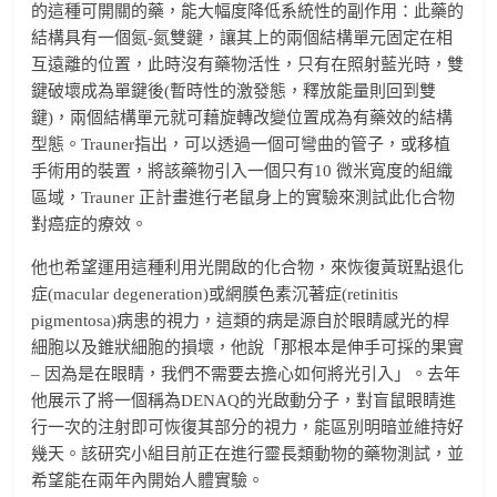
的這種可開關的藥，能大幅度降低系統性的副作用：此藥的
結構具有一個氮-氮雙鍵，讓其上的兩個結構單元固定在相
互遠離的位置，此時沒有藥物活性，只有在照射藍光時，雙
鍵破壞成為單鍵後(暫時性的激發態，釋放能量則回到雙
鍵)，兩個結構單元就可藉旋轉改變位置成為有藥效的結構
型態。Trauner指出，可以透過一個可彎曲的管子，或移植
手術用的裝置，將該藥物引入一個只有10 微米寬度的組織
區域，Trauner 正計畫進行老鼠身上的實驗來測試此化合物
對癌症的療效。
他也希望運用這種利用光開啟的化合物，來恢復黃斑點退化
症(macular degeneration)或網膜色素沉著症(retinitis
pigmentosa)病患的視力，這類的病是源自於眼睛感光的桿
細胞以及錐狀細胞的損壞，他說「那根本是伸手可採的果實
– 因為是在眼睛，我們不需要去擔心如何將光引入」。去年
他展示了將一個稱為DENAQ的光啟動分子，對盲鼠眼睛進
行一次的注射即可恢復其部分的視力，能區別明暗並維持好
幾天。該研究小組目前正在進行靈長類動物的藥物測試，並
希望能在兩年內開始人體實驗。