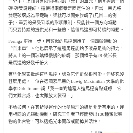
一分子，上面具有兩個相同的「槳」的單元，相互透過一個
碳-碳雙鍵連結，這使得兩個槳是固定住的，但當一束光將
雙鍵破壞成為單鍵時，槳就可以開始旋轉了(見圖二的例
子)，重要的是受到槳的形狀限制，只能往一個方向轉動 –
而只要持續的提供光和一些熱，這個馬達即可持續的轉動。
Feringa 更進一步，用類似的馬達創造了一個四輪轉動的
〝奈米車〞。他也展示了這種馬達能給予液晶足夠的扭力，
將其上的一個玻璃棒慢慢的旋轉，那個棒子有28 微米長 –
是馬達的好幾千倍大。
有些化學家批評這些馬達，認為它們雖然很可愛，但終究沒
甚麼用處。一位在德國慕尼黑的Luwig Maximilian 大學的化
學家Dirk Trauner說「我一直對這種人造馬達有點疑慮 – 它
們太難合成，也太難放大製程。」
不論如何，在其背後運作的化學原理的確是非常有用的，運
用相同的光驅動機制。研究工作者已經開發出100種類似藥
物的化合物，可以透過光來開啟或關掉其活性。