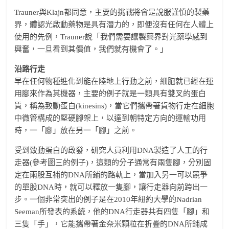
Trauner與Klajn都同意，主要的挑戰將會是說服謹慎的製藥
界，體認光啟動藥物是具有潛力的，即便沒有任何在人體上
使用的先例，Trauner說「我們需要讓製藥界對光藥學感到
興奮，一旦看到其價值，我們就有機會了。」
沿路行走
早在任何物種進化到能在陸地上行動之前，細胞就已經在運
用腳來作為其機器，主要的例子就是一類具有雙叉的蛋白
質，稱為致動蛋白(kinesins)，當它們攜帶著貨物行走在細胞
中微管構成的堅硬腳架上，以達到朝特定方向的運輸功用
時，一「腳」放在另一「腳」之前。
受到致動蛋白的啟發，研究人員利用DNA製造了人工的行
走器(參考圖三的例子)，這類的分子通常有兩隻腳，分別固
定在兩股互補的DNA所鋪的路軌上，當加入另一可以競爭
的單股DNA時，就可以釋放一隻腳，讓行走器向前跨出一
步。一個非常突出的例子是在2010年紐約大學的Nadrian
Seeman所發表的系統，他的DNA行走器共有四隻「腳」和
三隻「手」，它能攜帶著金奈米顆粒在折疊的DNA所鋪成