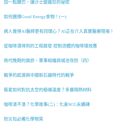
加一點鹽巴，讓沙士變瘋狂的祕密
如何選擇Good Energy食物！(一)
病人覺得AI醫師更有同理心？AI正在介入真實醫療現場！
從咖啡漬得到的工程啟發 控制流體的咖啡環效應
商代晚期的旗斿、軍事組織與城池攻防（四）
戰爭的起源與中國新石器時代的戰爭
衛星如何對抗太空的極端溫度？多層隔熱材料
咖啡渣不渣？化學故事(二)：化身SCG永續磚
防災包必備化學物質