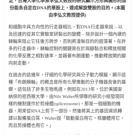
走，台灣大學化學系李弘文教授的研究顯示方形與圓形的部
份能各自走在DNA的單股上，達成解旋雙股的目的。(本圖
由李弘文教授提供)
和細胞中具方向性的行走器相比，對DNA行走器來說 – 以
及迅速的從其它實驗室研製出的變體 – 除非設計一個內建的
棘輪來阻止它往後方跨步，否則將漫無目的的遊蕩著。在許
多的行走器中，棘輪控制的關鍵是在於與腳黏合和釋放相關
的化學反應之相對速率，並藉著布朗運動，推動釋放開的腳
向前走動。
在過去的這幾年，仔細的化學研究與分子動力模擬，顯示這
種「布朗棘輪」的概念是所有化學推動的分子機器背後的基
礎，這包括了許多生物馬達。例如在2013年，位於美國安
納保的密西根大學，由Nils Walter所領導的研究小組發現同
樣的機制運作於剪接體(spliceosome)，那是一個細胞的機
器，用來從RNA上剪下一部份，然後將其上的基因資訊轉
譯以製備蛋白質，Walter說「致動蛋白用它，核醣體用它，
而且剪接體也用它。」