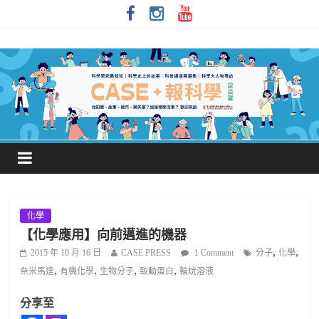
化學
【化學應用】向前邁進的機器
,
,
2015 年 10 月 16 日
CASE PRESS
1 Comment
分子
化學
,
,
,
,
奈米馬達
有機化學
生物分子
致動蛋白
輪烷溶液
分享至