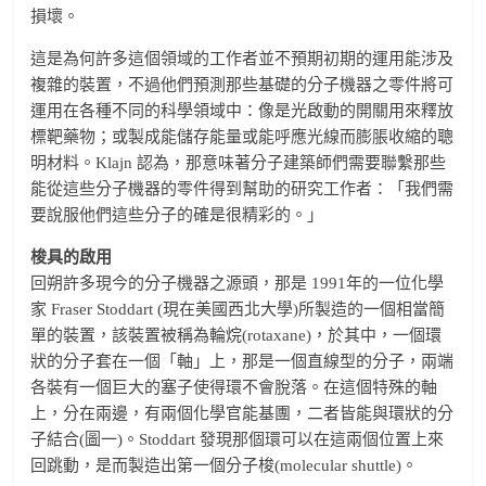
損壞。
這是為何許多這個領域的工作者並不預期初期的運用能涉及
複雜的裝置，不過他們預測那些基礎的分子機器之零件將可
運用在各種不同的科學領域中：像是光啟動的開關用來釋放
標靶藥物；或製成能儲存能量或能呼應光線而膨脹收縮的聰
明材料。Klajn 認為，那意味著分子建築師們需要聯繫那些
能從這些分子機器的零件得到幫助的研究工作者：「我們需
要說服他們這些分子的確是很精彩的。」
梭具的啟用
回朔許多現今的分子機器之源頭，那是 1991年的一位化學
家 Fraser Stoddart (現在美國西北大學)所製造的一個相當簡
單的裝置，該裝置被稱為輪烷(rotaxane)，於其中，一個環
狀的分子套在一個「軸」上，那是一個直線型的分子，兩端
各裝有一個巨大的塞子使得環不會脫落。在這個特殊的軸
上，分在兩邊，有兩個化學官能基團，二者皆能與環狀的分
子結合(圖一)。Stoddart 發現那個環可以在這兩個位置上來
回跳動，是而製造出第一個分子梭(molecular shuttle)。