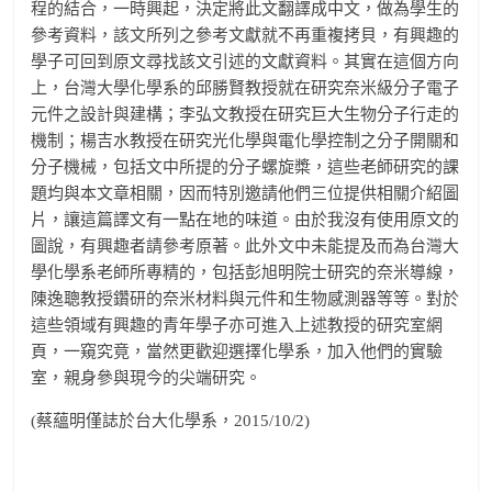
程的結合，一時興起，決定將此文翻譯成中文，做為學生的
參考資料，該文所列之參考文獻就不再重複拷貝，有興趣的
學子可回到原文尋找該文引述的文獻資料。其實在這個方向
上，台灣大學化學系的邱勝賢教授就在研究奈米級分子電子
元件之設計與建構；李弘文教授在研究巨大生物分子行走的
機制；楊吉水教授在研究光化學與電化學控制之分子開關和
分子機械，包括文中所提的分子螺旋槳，這些老師研究的課
題均與本文章相關，因而特別邀請他們三位提供相關介紹圖
片，讓這篇譯文有一點在地的味道。由於我沒有使用原文的
圖說，有興趣者請參考原著。此外文中未能提及而為台灣大
學化學系老師所專精的，包括彭旭明院士研究的奈米導線，
陳逸聰教授鑽研的奈米材料與元件和生物感測器等等。對於
這些領域有興趣的青年學子亦可進入上述教授的研究室網
頁，一窺究竟，當然更歡迎選擇化學系，加入他們的實驗
室，親身參與現今的尖端研究。
(蔡蘊明僅誌於台大化學系，2015/10/2)