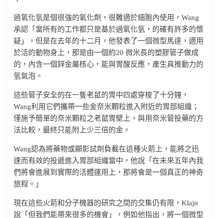
過氧化氫是個很強的氧化劑，很難適於細胞內使用，Wang
承認「當所有的工作都只是基於過氧化氫，的確有許多的懷
疑」，但是在去年的十二月，他發表了一個微型馬達，適用
於活的動物身上，那是由一個約20 微米長的塑膠管子做成
的，內含一個鋅金屬核心，能與胃酸反應，產生具推動力的
氫氣泡。
這些管子安全的在一隻老鼠的胃中四處穿梭了十分鐘，
Wang利用它們攜帶一些金奈米顆粒進入附近的胃部組織；
僅施予簡單的奈米顆粒之老鼠胃壁上，與用奈米管投藥的方
法比較，最終只能附上少三倍的金。
Wang認為將藥物或顯影試劑負載在這種火箭上，能將之迅
速而有效的投遞進入胃部組織當中，他說「在未來五年內我
們將會進展到實際的活體運用上，那將會是一個真正的神奇
旅程。」
現在這些火箭和分子機器的研究之間的交集仍有限，Klajn
說「但我們能帶來很多的機會」，例如他指出，將一個微型