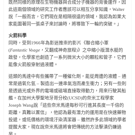
既然同樣的原理在生物機器與合成分子機器的背後運作，因
此這兩個領域的研究工作者應該可以相互分享知識，Walter
說「一般而言，它們現在是相隔很遠的領域，我認為如果大
家能圍著同一張桌子來討論時，將導致下一輪的突破。」
火箭科學
同時，受到1966年為影迷推崇的影片《聯合縮小軍
(
Fantastic Voage
，又翻成神奇旅程)》之中縮小版潛水艇的
啟發，化學家也創造了一系列微米大小的顆粒和管子，它們
能像火箭般穿射過液體。
這類的馬達中有些攜帶了一種催化劑，能從周遭的液體 – 通
常是過氧化氫 – 製造出一連串氣泡而產生衝力；另有一些則
是透過光或外界的電場或磁場直接取得動力，用來行駛其船
艦。在加州大學聖地牙哥分校(UCSD)的奈米工程學家
Joseph Wang說「這些奈米馬達每秒可行進其長度一千倍的
距離，真難以置信」，他認為最有潛力的運用是在快速藥物
投遞，或低價格的環境汙染清潔器 – 雖然許多此領域的學者
提醒大家，現在說奈米馬達將會把傳統的方法擊潰仍嫌過
早。