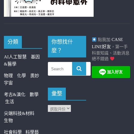
CASE
點我加
分類
你想找什
LINE好友
，第一手
麼？
科普知識、活動消息
AI人工智慧
基因
絕不錯過
&醫學
物理
化學
奧妙
宇宙
彙整
考古&演化
數學
生活
尖端科技&材料
生物
社會科學
科學藝