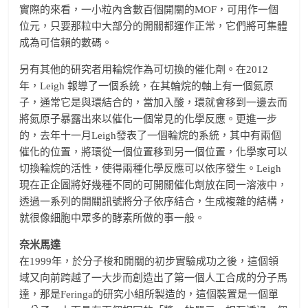
實際的來看，一小粒內含數百個開關的MOF，可用作一個
位元，只要那粒中大部分的開關都運作正常，它們將可集體
成為可信賴的數碼。
另有其他的研究者用輪烷作為可切換的催化劑。在2012
年，Leigh 報導了一個系統，在其輪烷的軸上有一個氮原
子，通常它是與環結合的，當加入酸，環就會移到一邊去而
將氮原子暴露出來以催化一個常見的化學反應。更進一步
的，去年十一月Leigh發表了一個輪烷的系統，其中有兩個
催化的位置，將環從一個位置移到另一個位置，化學家可以
切換輪烷的活性，使得兩種化學反應可以依序發生。Leigh
現在正企圖將好幾種不同的可開關催化劑放在同一溶液中，
透過一系列的開關訊號將分子依序結合，生成複雜的結構，
就很像細胞中眾多的酵素所做的事一般。
奈米馬達
在1999年，於分子梭和開關的初步實驗成功之後，這個領
域又向前跨越了一大步而創造出了第一個人工合成的分子馬
達，那是Feringa的研究小組所製造的，這個裝置是一個單