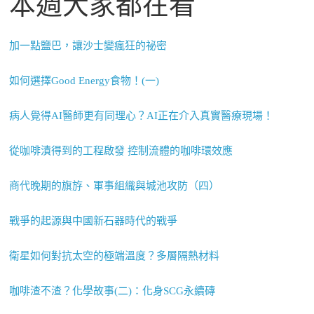
本週大家都在看
加一點鹽巴，讓沙士變瘋狂的祕密
如何選擇Good Energy食物！(一)
病人覺得AI醫師更有同理心？AI正在介入真實醫療現場！
從咖啡漬得到的工程啟發 控制流體的咖啡環效應
商代晚期的旗斿、軍事組織與城池攻防（四）
戰爭的起源與中國新石器時代的戰爭
衛星如何對抗太空的極端溫度？多層隔熱材料
咖啡渣不渣？化學故事(二)：化身SCG永續磚