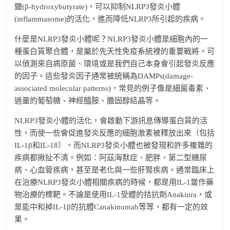
鹽(β-hydroxybutyrate)，可以抑制NLRP3發炎小體
(inflammasome)的活化，進而降低NLRP3所引起的疾病。
什麼是NLRP3發炎小體呢？NLRP3發炎小體是細胞內的一
種蛋白質聚合體，是屬於先天性免疫系統裡的重要戰將。可
以偵測來自病原菌、環境或是我們自己本身會引起發炎反應
的因子。這些發炎因子通常被統稱為DAMPs(damage-
associated molecular patterns)，常見的例子像是細菌毒素、
過量的葡萄糖、神經醯胺、膽固醇結晶等。
NLRP3發炎小體的活化，會啟動下游訊息傳導蛋白質的活
性，而使一些會促進發炎反應的細胞激素被釋放出來（包括
IL-1β和IL-18）。而NLRP3發炎小體也被發現和許多複雜的
疾病都揪扯不清。例如：阿茲海默症、肥胖、第二型糖尿
病、心血管疾病，甚至是老化與一些肝腎疾病。通常臨床上
在治療NLRP3發炎小體相關疾病的時候，都是用IL-1當作藥
物治療的標靶。不論是使用IL-1受體的拮抗劑Anakinra，或
是能中和掉IL-1β的抗體Canakinumab等等，都有一定的效
果。