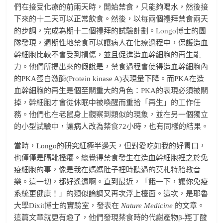
們在接受化療的前兩天時，開始禁食，只能夠喝水，然後接
下來的十二天可以正常飲食。然後，以每兩個禮拜禁食兩天
的步調，完成為期十二個禮拜的試驗計劃。Longo博士的團
隊發現，週期性地禁食可以讓病人在化療過程中，保護造血
幹細胞比較不會受到損傷，並且促進造血幹細胞的再生能
力。他們所提出來的假說是，禁食過程會使得造血幹細胞內
的PKA蛋白激酶(Protein kinase A)表現量下降。而PKA在造
血幹細胞的再生是個至關重大的角色：PKA的表現必須被關
掉，幹細胞才會從休眠中被喚醒而重拾「再生」的工作任
務。他們也在老鼠身上觀察到類似的現象，並在另一個獨立
的小型試驗中，讓病人改為禁食72小時，也有同樣的結果。
當時，Longo的研究紅極半邊天，但對愛吃如我的好胃口，
也僅僅是隔靴搔癢。總覺得禁食發生在造血幹細胞裡之於免
疫細胞的事，像是我在媽媽肚子裡時聽過的莫札特胎教音
樂。這一切，都好遙遠啊。直到最近，「餓一下，讓你免疫
系統更健康！」的類似論調又再次浮上檯面。這次，是耶魯
大學Dixit博士的實驗室，發表在
Nature Medicine
的文章。
這篇文章就更有趣了，他們發現禁食時的代謝產物β-羥丁酸