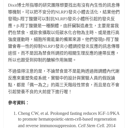
Dixit博士所指導的研究團隊想要找出有沒有內生性的訊息傳
導機制，可以把不安分的NLRP3發炎小體去活化，結果他們
發現β-羥丁酸鹽可以對抗NLRP3發炎小體所引起的發炎反
應。β-羥丁酸鹽是一種酮體，由肝臟製造產生，主要是當我
們在禁食、或飲食攝取以低碳水化合物為主時、或是進行高
強度運動時，細胞所需能量的備案來源。他們發現β-羥丁酸
鹽會專一性的抑制NLRP3發炎小體調控發炎反應的訊息傳導
途徑，而不是因為禁食所調控的相關生理反應的連帶反應，
所以也跟受到抑制的醣解作用無關。
不過值得注意的是，不論禁食是不是能夠透過微調體內代謝
反應來重塑免疫系統，實驗中的設計與實驗人員的假說論
點，都是「偶一為之」的兩三天階段性禁食，而且是在不會
引起營養不良的大前提下進行喔！
參考資料：
Cheng CW, et al. Prolonged fasting reduces IGF-1/PKA
to promote hematopoietic-stem-cell-based regeneration
and reverse immunosuppression.
Cell Stem Cell
. 2014