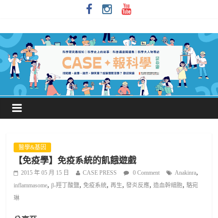
醫學&基因
【免疫學】免疫系統的飢餓遊戲
,
2015 年 05 月 15 日
CASE PRESS
0 Comment
Anakinra
,
,
,
,
,
,
inflammasome
β-羥丁酸鹽
免疫系統
再生
發炎反應
造血幹細胞
駱宛
琳