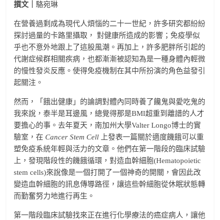
撰文｜
駱宛琳
在營養過剩成為現代人煩惱的二十一世紀，許多研究都紛紛
探討過量的卡路里攝取， 對健康所造成的影響；免疫學似
乎也不意外地跟上了這股風潮。再加上，許多肥胖所引起的
代謝症候群相關疾病，也都漸漸被認知為是一種身體內輕微
的慢性發炎反應。使得免疫機制在其中所扮演的角色益發引
起關注。
然而，「餓出健康」的論調對體內同時養了饞鬼與愛吃鬼的
我來說，泰半是耳邊風，總覺得那是BMI超重到離譜的人才
要擔心的事。去年夏天，南加州大學Valter Longo博士的實
驗室，在
Cancer Stem Cell
上發表一篇關於適度饑餓可以重
塑免疫系統年輕與活力的文章。他們在第一階段的臨床試驗
上，發現階段性的饑餓循環，對造血幹細胞(Hematopoietic
stem cells)來說像是一個打開了一個神奇的開關，會因此改
變造血幹細胞的訊息傳導路徑，讓這些幹細胞從休眠狀態轉
而勤奮努力地進行再生。
第一階段臨床試驗找來正在進行化學療法的癌症病人，讓他