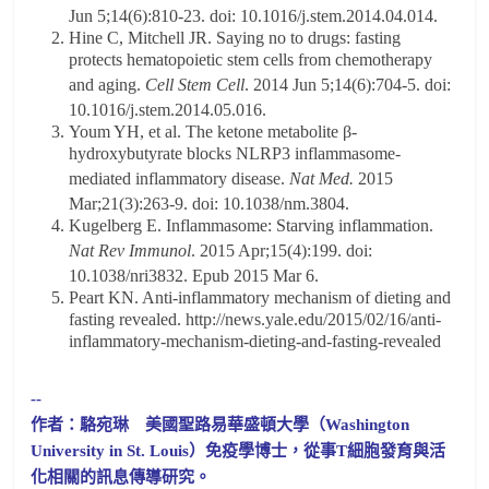
Jun 5;14(6):810-23. doi: 10.1016/j.stem.2014.04.014.
Hine C, Mitchell JR. Saying no to drugs: fasting
protects hematopoietic stem cells from chemotherapy
and aging.
Cell Stem Cell
. 2014 Jun 5;14(6):704-5. doi:
10.1016/j.stem.2014.05.016.
Youm YH, et al. The ketone metabolite β-
hydroxybutyrate blocks NLRP3 inflammasome-
mediated inflammatory disease.
Nat Med.
2015
Mar;21(3):263-9. doi: 10.1038/nm.3804.
Kugelberg E. Inflammasome: Starving inflammation.
Nat Rev Immunol
. 2015 Apr;15(4):199. doi:
10.1038/nri3832. Epub 2015 Mar 6.
Peart KN. Anti-inflammatory mechanism of dieting and
fasting revealed. http://news.yale.edu/2015/02/16/anti-
inflammatory-mechanism-dieting-and-fasting-revealed
--
作者：駱宛琳 美國聖路易華盛頓大學（Washington
University in St. Louis）免疫學博士，從事T細胞發育與活
化相關的訊息傳導研究。