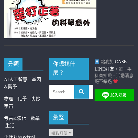
CASE
點我加
分類
你想找什
LINE好友
，第一手
麼？
科普知識、活動消息
AI人工智慧
基因
絕不錯過
&醫學
物理
化學
奧妙
宇宙
彙整
考古&演化
數學
生活
尖端科技&材料