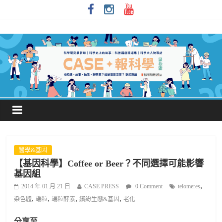
醫學&基因
【基因科學】Coffee or Beer？不同選擇可能影響
基因組
,
2014 年 01 月 21 日
CASE PRESS
0 Comment
telomeres
,
,
,
,
染色體
端粒
端粒酵素
繽紛生態&基因
老化
分享至