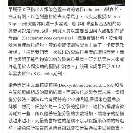
早期研究已指出人類染色體末端的端粒(telomeres)與衰老、
癌症有關，以色列臺拉維夫大學馬丁‧卡皮克教授(Martin
Kupiec)研究團隊則進一步發現，咖啡和啤酒對基因組的影
響更可說是南轅北轍。研究人員以重要基因與人類相近的酵
母菌(（Saccharomyces ceravisiae）)做為實驗材料，發現咖
啡因會使端粒縮短，啤酒卻能使端粒變長！馬丁‧卡皮克教
授說：「這是我們第一次找出改變端粒長度的環境因素，而
且也證明了這些物質如何改變端粒長度。研究結果在未來或
許能用於人類疾病的預防和治療。」該研究成果已於2012
年發表於PLoS Genetics期刊。
染色體是由去氧核糖核酸(Deoxyribonucleic acid, DNA)和蛋
白質所纏繞組成的壓縮結構。而端粒位於染色體末端，當細
胞分裂時，端粒包含有獨特的DNA序列能保護染色體免於
降解。然而，細胞在每一次分裂的過程中，端粒結構都會被
消耗掉一些，所以隨著細胞分裂的次數增加，端粒子的結構
就越來越小，到最後當端粒的結構不足以保護染色體的端點
時，染色體所攜帶的遺傳資訊就會在分裂過程中受到傷害。