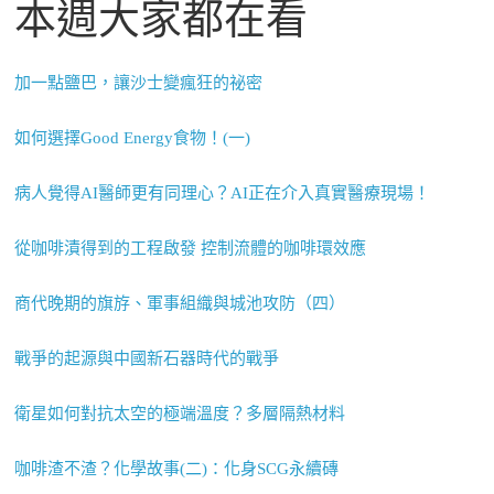
本週大家都在看
加一點鹽巴，讓沙士變瘋狂的祕密
如何選擇Good Energy食物！(一)
病人覺得AI醫師更有同理心？AI正在介入真實醫療現場！
從咖啡漬得到的工程啟發 控制流體的咖啡環效應
商代晚期的旗斿、軍事組織與城池攻防（四）
戰爭的起源與中國新石器時代的戰爭
衛星如何對抗太空的極端溫度？多層隔熱材料
咖啡渣不渣？化學故事(二)：化身SCG永續磚