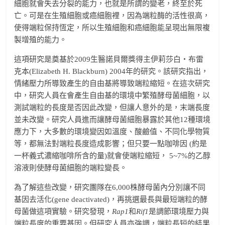
細胞就會失去分裂的能力，也就是所謂的變老，終至於死
亡。可是在生殖細胞或癌細胞裡，因為端粒酶的活性很高，
使得端粒保持恆定，所以生殖細胞和癌細胞能呈現出無限複
製增殖的能力。
這項研究是奠基於2009生醫諾貝爾獎得主伊莉莎白‧布雷
克本(Elizabeth H. Blackburn) 2004年的研究。該研究指出，
情緒壓力所導致產生的自由基將導致端粒縮短。在這次研究
中，研究人員在會產生自由基的環境中繁殖酵母菌細胞，以
測試端粒的長度是否因此改變，但讓人意外的是，末端長度
並未改變。研究人員進而讓酵母菌細胞暴露於其他12種環境
應力下，大多數的環境變因如溫度、酸鹼值、不同化學物質
等，都無法對端粒長度造成影響；但只要一點咖啡因 (約是
一杯義式濃縮咖啡所含的量)就會使端粒縮短， 5~7%的乙醇
溶液則使酵母菌細胞的端粒變長。
為了解這些改變，研究團隊在6,000株酵母菌內分別讓不同
基因去活化(gene deactivated)，再挑選最長與最短端粒的酵
母菌做這項實驗。研究發現，
Rap1
和
Rif1
是調節環境壓力與
端粒長度的重要基因。但研究人員亦強調，端粒長短的結果