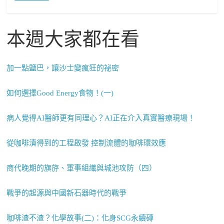
本週大家都在看
加一點鹽巴，讓沙士變瘋狂的祕密
如何選擇Good Energy食物！(一)
病人覺得AI醫師更有同理心？AI正在介入真實醫療現場！
從咖啡漬得到的工程啟發 控制流體的咖啡環效應
商代晚期的旗斿、軍事組織與城池攻防（四）
戰爭的起源與中國新石器時代的戰爭
咖啡渣不渣？化學故事(二)：化身SCG永續磚