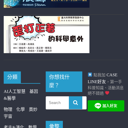
CASE
點我加
分類
你想找什
LINE好友
，第一手
麼？
科普知識、活動消息
AI人工智慧
基因
絕不錯過
&醫學
物理
化學
奧妙
宇宙
彙整
考古&演化
數學