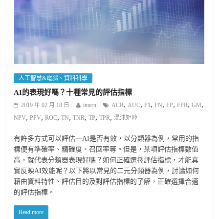
人工智慧&電腦、資料科學
AI的表現好嗎？十種常見的評估指標
,
,
,
,
,
,
,
2019 年 02 月 18 日
intern
ACR
AUC
F1
FN
FP
FPR
GM
,
,
,
,
,
,
,
NPV
PPV
ROC
TN
TNR
TP
TPR
混沌矩陣
有許多方式可以評估一AI是否有效，以分類器為例，常用的指
標便有準確率、精確度、召回率等。但是，某項評估指標數值
高，就代表分類器表現好嗎？如何正確選擇評估指標，才能真
實反映AI效能呢？以下將以常見的二元分類器為例，討論如何
藉由資料特性、評估目的及對評估指標的了解，正確選擇合適
的評估指標。
Read more