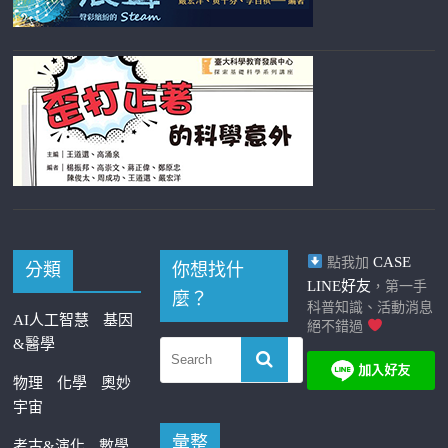
CASE
點我加
分類
你想找什
LINE好友
，第一手
麼？
科普知識、活動消息
AI人工智慧
基因
絕不錯過
&醫學
物理
化學
奧妙
宇宙
彙整
考古&演化
數學