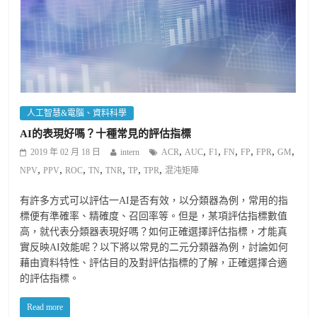
人工智慧&電腦、資料科學
AI的表現好嗎？十種常見的評估指標
,
,
,
,
,
,
,
2019 年 02 月 18 日
intern
ACR
AUC
F1
FN
FP
FPR
GM
,
,
,
,
,
,
,
NPV
PPV
ROC
TN
TNR
TP
TPR
混沌矩陣
有許多方式可以評估一AI是否有效，以分類器為例，常用的指
標便有準確率、精確度、召回率等。但是，某項評估指標數值
高，就代表分類器表現好嗎？如何正確選擇評估指標，才能真
實反映AI效能呢？以下將以常見的二元分類器為例，討論如何
藉由資料特性、評估目的及對評估指標的了解，正確選擇合適
的評估指標。
Read more