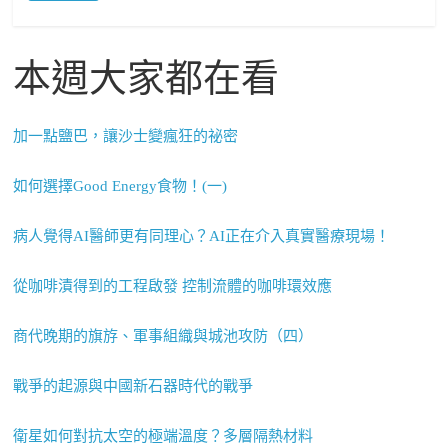
本週大家都在看
加一點鹽巴，讓沙士變瘋狂的祕密
如何選擇Good Energy食物！(一)
病人覺得AI醫師更有同理心？AI正在介入真實醫療現場！
從咖啡漬得到的工程啟發 控制流體的咖啡環效應
商代晚期的旗斿、軍事組織與城池攻防（四）
戰爭的起源與中國新石器時代的戰爭
衛星如何對抗太空的極端溫度？多層隔熱材料