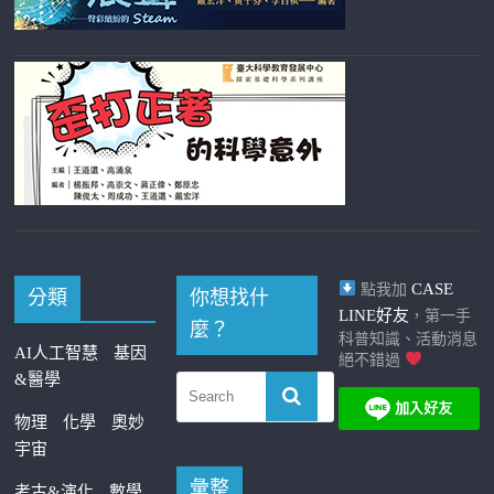
CASE
點我加
分類
你想找什
LINE好友
，第一手
麼？
科普知識、活動消息
AI人工智慧
基因
絕不錯過
&醫學
物理
化學
奧妙
宇宙
彙整
考古&演化
數學