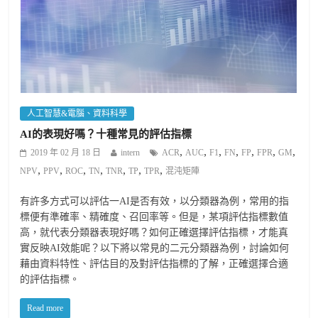
人工智慧&電腦、資料科學
AI的表現好嗎？十種常見的評估指標
,
,
,
,
,
,
,
2019 年 02 月 18 日
intern
ACR
AUC
F1
FN
FP
FPR
GM
,
,
,
,
,
,
,
NPV
PPV
ROC
TN
TNR
TP
TPR
混沌矩陣
有許多方式可以評估一AI是否有效，以分類器為例，常用的指
標便有準確率、精確度、召回率等。但是，某項評估指標數值
高，就代表分類器表現好嗎？如何正確選擇評估指標，才能真
實反映AI效能呢？以下將以常見的二元分類器為例，討論如何
藉由資料特性、評估目的及對評估指標的了解，正確選擇合適
的評估指標。
Read more