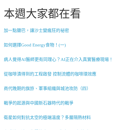
本週大家都在看
加一點鹽巴，讓沙士變瘋狂的祕密
如何選擇Good Energy食物！(一)
病人覺得AI醫師更有同理心？AI正在介入真實醫療現場！
從咖啡漬得到的工程啟發 控制流體的咖啡環效應
商代晚期的旗斿、軍事組織與城池攻防（四）
戰爭的起源與中國新石器時代的戰爭
衛星如何對抗太空的極端溫度？多層隔熱材料