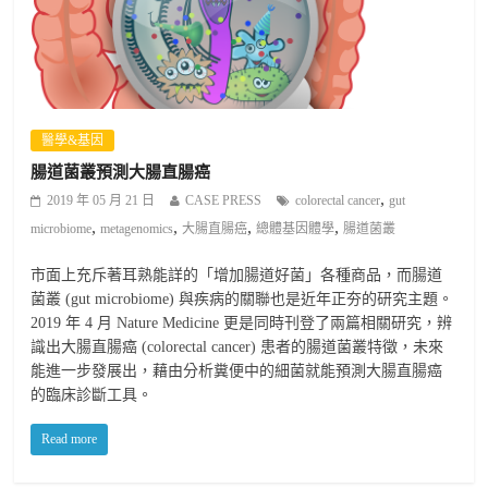
醫學&基因
腸道菌叢預測大腸直腸癌
,
2019 年 05 月 21 日
CASE PRESS
colorectal cancer
gut
,
,
,
,
microbiome
metagenomics
大腸直腸癌
總體基因體學
腸道菌叢
市面上充斥著耳熟能詳的「增加腸道好菌」各種商品，而腸道
菌叢 (gut microbiome) 與疾病的關聯也是近年正夯的研究主題。
2019 年 4 月 Nature Medicine 更是同時刊登了兩篇相關研究，辨
識出大腸直腸癌 (colorectal cancer) 患者的腸道菌叢特徵，未來
能進一步發展出，藉由分析糞便中的細菌就能預測大腸直腸癌
的臨床診斷工具。
Read more