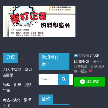
CASE
點我加
分類
你想找什
LINE好友
，第一手
麼？
科普知識、活動消息
AI人工智慧
基因
絕不錯過
&醫學
物理
化學
奧妙
宇宙
彙整
考古&演化
數學
生活