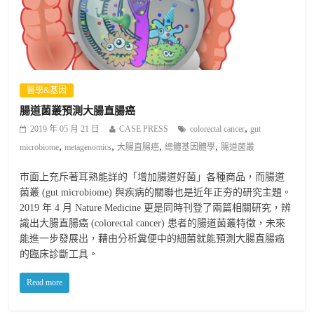
醫學&基因
腸道菌叢預測大腸直腸癌
,
2019 年 05 月 21 日
CASE PRESS
colorectal cancer
gut
,
,
,
,
microbiome
metagenomics
大腸直腸癌
總體基因體學
腸道菌叢
市面上充斥著耳熟能詳的「增加腸道好菌」各種商品，而腸道
菌叢 (gut microbiome) 與疾病的關聯也是近年正夯的研究主題。
2019 年 4 月 Nature Medicine 更是同時刊登了兩篇相關研究，辨
識出大腸直腸癌 (colorectal cancer) 患者的腸道菌叢特徵，未來
能進一步發展出，藉由分析糞便中的細菌就能預測大腸直腸癌
的臨床診斷工具。
Read more