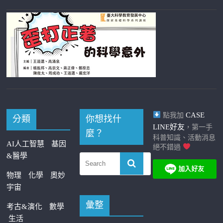
CASE
點我加
分類
你想找什
LINE好友
，第一手
麼？
科普知識、活動消息
AI人工智慧
基因
絕不錯過
&醫學
物理
化學
奧妙
宇宙
彙整
考古&演化
數學
生活