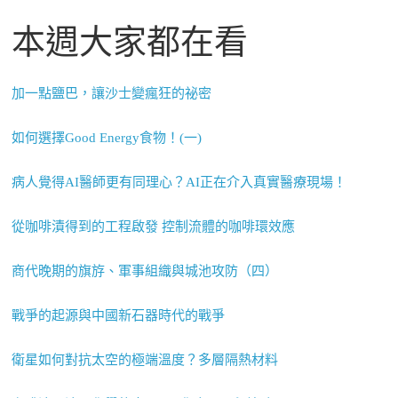
本週大家都在看
加一點鹽巴，讓沙士變瘋狂的祕密
如何選擇Good Energy食物！(一)
病人覺得AI醫師更有同理心？AI正在介入真實醫療現場！
從咖啡漬得到的工程啟發 控制流體的咖啡環效應
商代晚期的旗斿、軍事組織與城池攻防（四）
戰爭的起源與中國新石器時代的戰爭
衛星如何對抗太空的極端溫度？多層隔熱材料