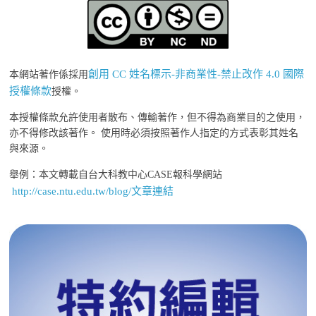
創用 CC 姓名標示-非商業性-禁止改作 4.0 國際
本網站著作係採用
授權條款
授權。
本授權條款允許使用者散布、傳輸著作，但不得為商業目的之使用，
亦不得修改該著作。 使用時必須按照著作人指定的方式表彰其姓名
與來源。
舉例：本文轉載自台大科教中心CASE報科學網站
http://case.ntu.edu.tw/blog/文章連結