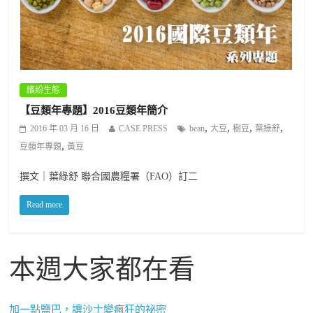
繽紛生態
【豆類年專題】2016豆類年簡介
,
,
,
,
2016 年 03 月 16 日
CASE PRESS
bean
大豆
樹豆
葉綠舒
,
豆類年專題
黃豆
撰文｜葉綠舒 聯合國農糧署（FAO）訂二
Read more
本週大家都在看
加一點鹽巴，讓沙士變瘋狂的祕密