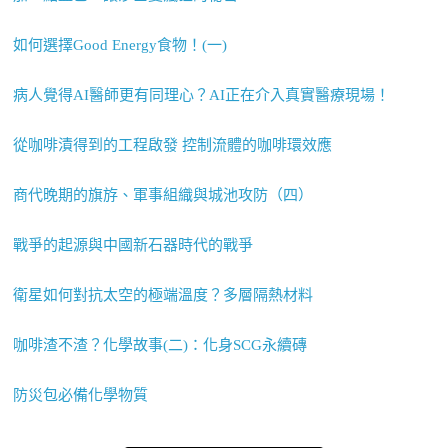
如何選擇Good Energy食物！(一)
病人覺得AI醫師更有同理心？AI正在介入真實醫療現場！
從咖啡漬得到的工程啟發 控制流體的咖啡環效應
商代晚期的旗斿、軍事組織與城池攻防（四）
戰爭的起源與中國新石器時代的戰爭
衛星如何對抗太空的極端溫度？多層隔熱材料
咖啡渣不渣？化學故事(二)：化身SCG永續磚
防災包必備化學物質