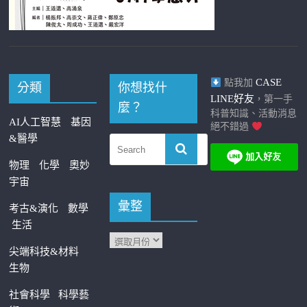
CASE
點我加
分類
你想找什
LINE好友
，第一手
麼？
科普知識、活動消息
AI人工智慧
基因
絕不錯過
&醫學
物理
化學
奧妙
宇宙
彙整
考古&演化
數學
生活
尖端科技&材料
生物
社會科學
科學藝