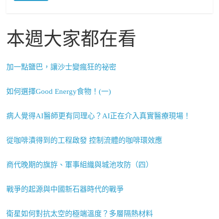
本週大家都在看
加一點鹽巴，讓沙士變瘋狂的祕密
如何選擇Good Energy食物！(一)
病人覺得AI醫師更有同理心？AI正在介入真實醫療現場！
從咖啡漬得到的工程啟發 控制流體的咖啡環效應
商代晚期的旗斿、軍事組織與城池攻防（四）
戰爭的起源與中國新石器時代的戰爭
衛星如何對抗太空的極端溫度？多層隔熱材料