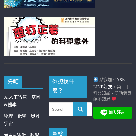
CASE
點我加
分類
你想找什
LINE好友
，第一手
麼？
科普知識、活動消息
AI人工智慧
基因
絕不錯過
&醫學
物理
化學
奧妙
宇宙
彙整
考古&演化
數學