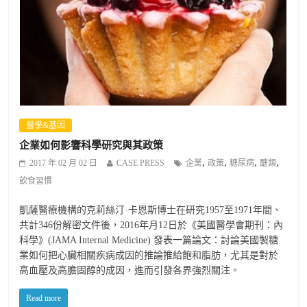
醫學&基因
企業如何影響科學研究與其政策
,
,
,
,
2017 年 02 月 02 日
CASE PRESS
企業
政策
糖尿病
醣類
飲食習慣
凱薩醫療機構的克莉絲汀·卡恩斯博士在研究1957至1971年間、
共計346份解密文件後，2016年月12日於《美國醫學會期刊：內
科學》(JAMA Internal Medicine) 發表一篇論文：討論美國製糖
業如何把心臟相關疾病成因的推論推給飽和脂肪，尤其是對於
高血壓及高膽固醇的成因，進而引發各界強烈關注。
Read more