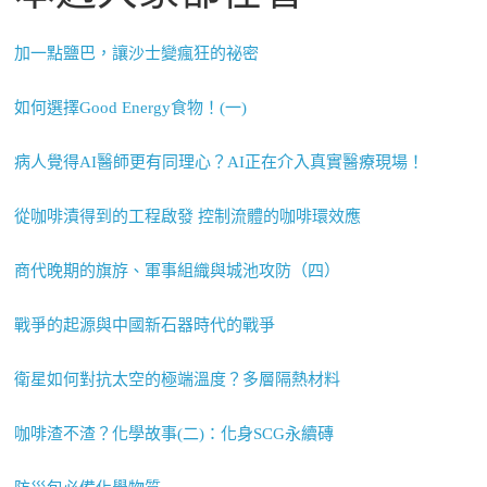
加一點鹽巴，讓沙士變瘋狂的祕密
如何選擇Good Energy食物！(一)
病人覺得AI醫師更有同理心？AI正在介入真實醫療現場！
從咖啡漬得到的工程啟發 控制流體的咖啡環效應
商代晚期的旗斿、軍事組織與城池攻防（四）
戰爭的起源與中國新石器時代的戰爭
衛星如何對抗太空的極端溫度？多層隔熱材料
咖啡渣不渣？化學故事(二)：化身SCG永續磚