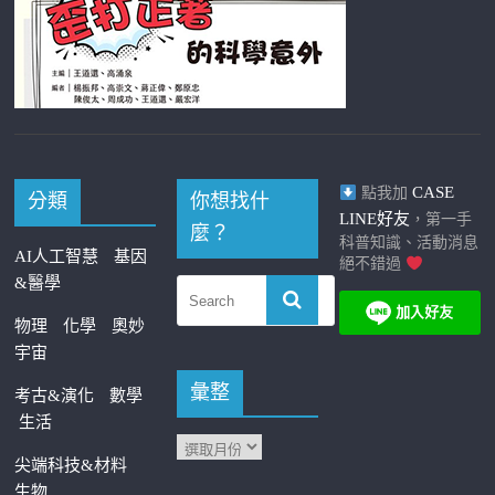
CASE
點我加
分類
你想找什
LINE好友
，第一手
麼？
科普知識、活動消息
AI人工智慧
基因
絕不錯過
&醫學
物理
化學
奧妙
宇宙
彙整
考古&演化
數學
生活
尖端科技&材料
生物