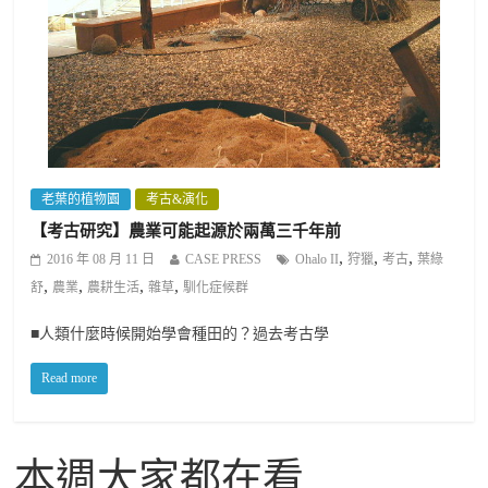
老葉的植物園
考古&演化
【考古研究】農業可能起源於兩萬三千年前
,
,
,
2016 年 08 月 11 日
CASE PRESS
Ohalo II
狩獵
考古
葉綠
,
,
,
,
舒
農業
農耕生活
雜草
馴化症候群
■人類什麼時候開始學會種田的？過去考古學
Read more
本週大家都在看