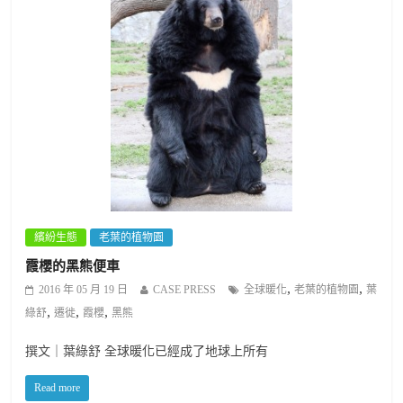
繽紛生態
老葉的植物園
霞櫻的黑熊便車
,
,
2016 年 05 月 19 日
CASE PRESS
全球暖化
老葉的植物園
葉
,
,
,
綠舒
遷徙
霞櫻
黑熊
撰文｜葉綠舒 全球暖化已經成了地球上所有
Read more