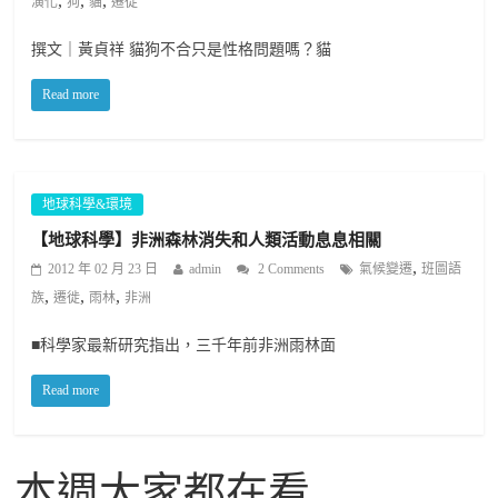
,
,
,
演化
狗
貓
遷徙
撰文｜黃貞祥 貓狗不合只是性格問題嗎？貓
Read more
地球科學&環境
【地球科學】非洲森林消失和人類活動息息相關
,
2012 年 02 月 23 日
admin
2 Comments
氣候變遷
班圖語
,
,
,
族
遷徙
雨林
非洲
■科學家最新研究指出，三千年前非洲雨林面
Read more
本週大家都在看