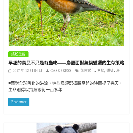
繽紛生態
早起的鳥兒不只是有蟲吃——鳥類面對氣候變遷的生存策略
,
,
,
2017 年 12 月 04 日
CASE PRESS
氣候暖化
生態
遷徙
鳥
■面對全球暖化的洪流，這些鳥類選擇將產卵的時間提早幾天，
生命則得以持續繁衍一百多年。
Read more