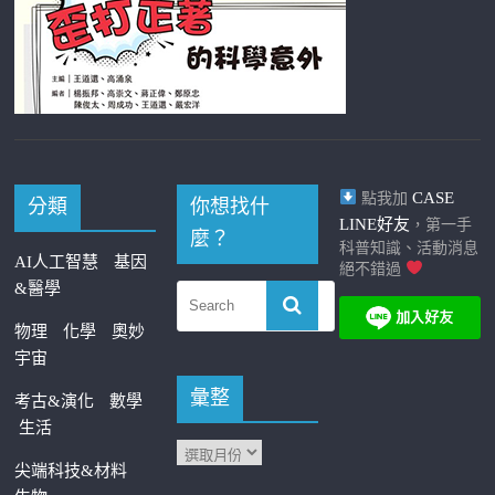
CASE
點我加
分類
你想找什
LINE好友
，第一手
麼？
科普知識、活動消息
AI人工智慧
基因
絕不錯過
&醫學
物理
化學
奧妙
宇宙
彙整
考古&演化
數學
生活
尖端科技&材料