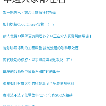
加一點鹽巴，讓沙士變瘋狂的祕密
如何選擇Good Energy食物！(一)
病人覺得AI醫師更有同理心？AI正在介入真實醫療現場！
從咖啡漬得到的工程啟發 控制流體的咖啡環效應
商代晚期的旗斿、軍事組織與城池攻防（四）
戰爭的起源與中國新石器時代的戰爭
衛星如何對抗太空的極端溫度？多層隔熱材料
咖啡渣不渣？化學故事(二)：化身SCG永續磚