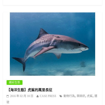
繽紛生態
【海洋生態】虎鯊的萬里長征
,
,
,
2016 年 02 月 18 日
CASE PRESS
動物行為
葉綠舒
虎鯊
遷
徙