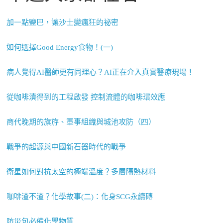
加一點鹽巴，讓沙士變瘋狂的祕密
如何選擇Good Energy食物！(一)
病人覺得AI醫師更有同理心？AI正在介入真實醫療現場！
從咖啡漬得到的工程啟發 控制流體的咖啡環效應
商代晚期的旗斿、軍事組織與城池攻防（四）
戰爭的起源與中國新石器時代的戰爭
衛星如何對抗太空的極端溫度？多層隔熱材料
咖啡渣不渣？化學故事(二)：化身SCG永續磚
防災包必備化學物質