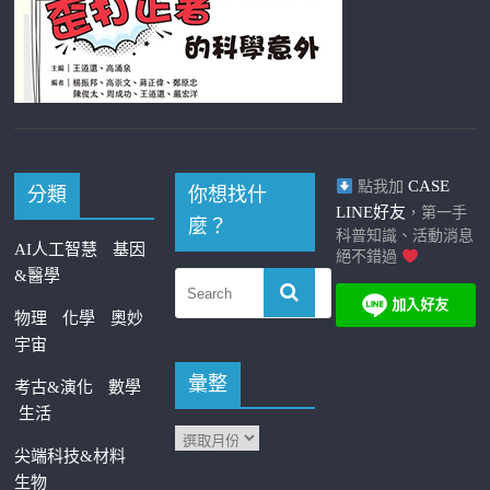
CASE
點我加
分類
你想找什
LINE好友
，第一手
麼？
科普知識、活動消息
AI人工智慧
基因
絕不錯過
&醫學
物理
化學
奧妙
宇宙
彙整
考古&演化
數學
生活
尖端科技&材料
生物