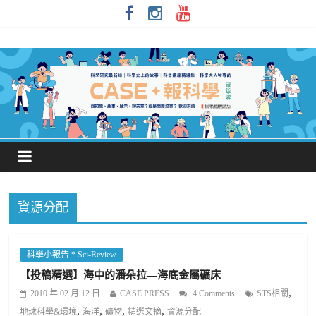
資源分配
科學小報告 * Sci-Review
【投稿精選】海中的潘朵拉—海底金屬礦床
,
2010 年 02 月 12 日
CASE PRESS
4 Comments
STS相關
,
,
,
,
地球科學&環境
海洋
礦物
精選文摘
資源分配