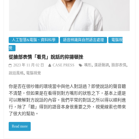
人工智慧&電腦、資料科學
語音辨識與自然語言處理
電腦視
覺
從臉部表情「看見」說話的抑揚頓挫
,
,
,
2023 年 11 月 02 日
CASE PRESS
嘴形
漢語聲調
臉部表情
,
說話風格
電腦視覺
你是否在很吵雜的環境當中與他人對話過？即使說話的聲音聽
不清楚，但如果是在看得到對方嘴形的狀態之下，基本上還是
可以瞭解對方說話的內容。我們平常的對話之所以得以順利進
行，除了「聽」得到的語音本身很重要之外，視覺線索也帶來
了很大的幫助。
Read more