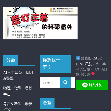
CASE
點我加
分類
你想找什
LINE好友
，第一手
麼？
科普知識、活動消息
AI人工智慧
基因
絕不錯過
&醫學
物理
化學
奧妙
宇宙
彙整
考古&演化
數學
生活