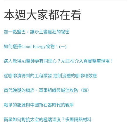
本週大家都在看
加一點鹽巴，讓沙士變瘋狂的祕密
如何選擇Good Energy食物！(一)
病人覺得AI醫師更有同理心？AI正在介入真實醫療現場！
從咖啡漬得到的工程啟發 控制流體的咖啡環效應
商代晚期的旗斿、軍事組織與城池攻防（四）
戰爭的起源與中國新石器時代的戰爭
衛星如何對抗太空的極端溫度？多層隔熱材料