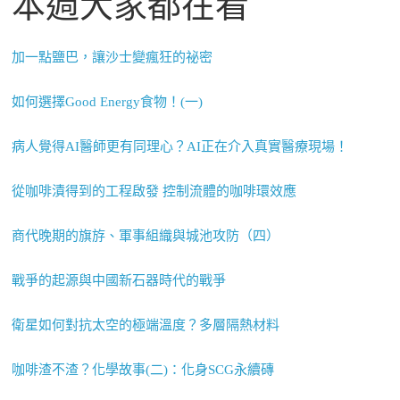
本週大家都在看
加一點鹽巴，讓沙士變瘋狂的祕密
如何選擇Good Energy食物！(一)
病人覺得AI醫師更有同理心？AI正在介入真實醫療現場！
從咖啡漬得到的工程啟發 控制流體的咖啡環效應
商代晚期的旗斿、軍事組織與城池攻防（四）
戰爭的起源與中國新石器時代的戰爭
衛星如何對抗太空的極端溫度？多層隔熱材料
咖啡渣不渣？化學故事(二)：化身SCG永續磚