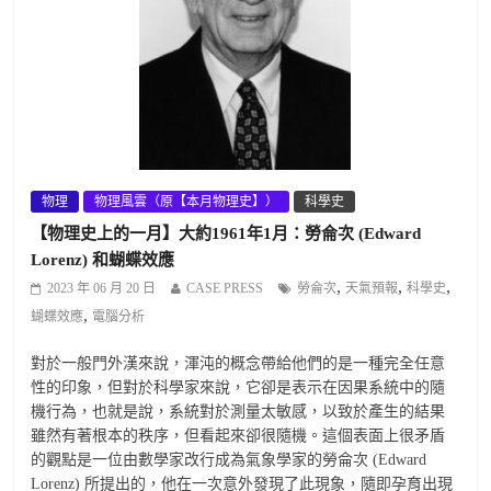
物理
物理風雲（原【本月物理史】）
科學史
【物理史上的一月】大約1961年1月：勞侖次 (Edward
Lorenz) 和蝴蝶效應
,
,
,
2023 年 06 月 20 日
CASE PRESS
勞侖次
天氣預報
科學史
,
蝴蝶效應
電腦分析
對於一般門外漢來說，渾沌的概念帶給他們的是一種完全任意
性的印象，但對於科學家來說，它卻是表示在因果系統中的隨
機行為，也就是說，系統對於測量太敏感，以致於產生的結果
雖然有著根本的秩序，但看起來卻很隨機。這個表面上很矛盾
的觀點是一位由數學家改行成為氣象學家的勞侖次 (Edward
Lorenz) 所提出的，他在一次意外發現了此現象，隨即孕育出現