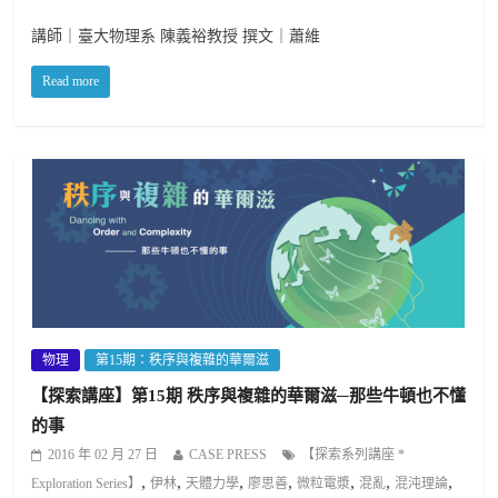
講師｜臺大物理系 陳義裕教授 撰文｜蕭維
Read more
物理
第15期：秩序與複雜的華爾滋
【探索講座】第15期 秩序與複雜的華爾滋─那些牛頓也不懂
的事
2016 年 02 月 27 日
CASE PRESS
【探索系列講座 *
,
,
,
,
,
,
,
Exploration Series】
伊林
天體力學
廖思善
微粒電漿
混亂
混沌理論