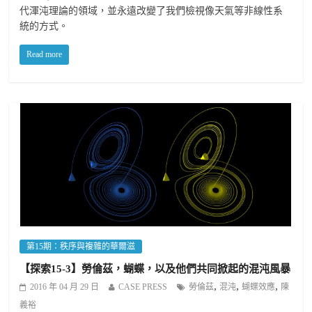
代渾沌理論的領域，並永遠改變了我們檢視像天氣等非線性系
統的方式。
Read more
第15期：秩序與複雜的華爾滋
【探索15-3】勞倫茲，蝴蝶，以及他們共同掀起的混沌風暴
,
,
,
2016 年 04 月 29 日
CASE PRESS
勞倫茲
混沌
蝴蝶效應
陳
義裕