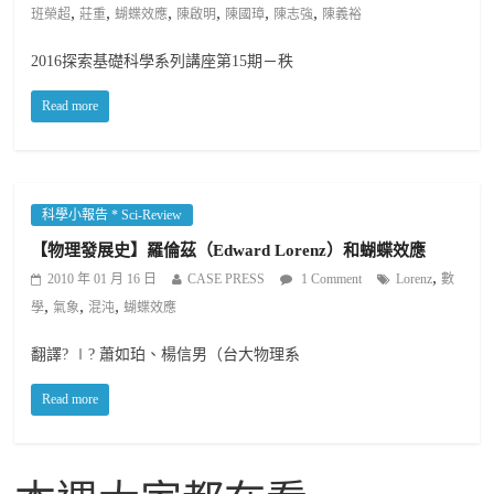
,
,
,
,
,
,
班榮超
莊重
蝴蝶效應
陳啟明
陳國璋
陳志強
陳義裕
2016探索基礎科學系列講座第15期－秩
Read more
科學小報告 * Sci-Review
【物理發展史】羅倫茲（Edward Lorenz）和蝴蝶效應
,
2010 年 01 月 16 日
CASE PRESS
1 Comment
Lorenz
數
,
,
,
學
氣象
混沌
蝴蝶效應
翻譯? ∣? 蕭如珀、楊信男（台大物理系
Read more