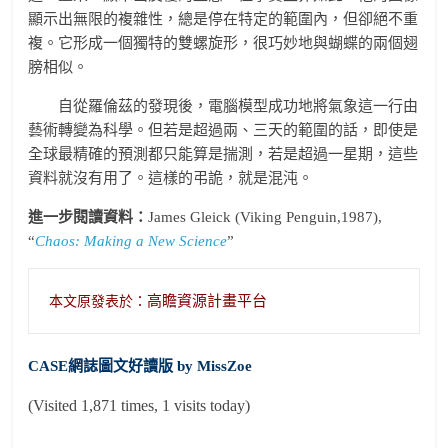
顯示出無限的複雜性，總是停在特定的範圍內，但卻絕不重
複。它形成一個獨特的雙螺旋形，很巧妙地與蝴蝶的兩個翅
膀相似。
自從羅倫茲的發現後，電腦模型成功地將氣象這一行由
藝術轉變為科學。但若是超過兩、三天的範圍的話，即使是
全球最精確的預測都只能算是揣測，若是超過一星期，這些
資料就沒有用了。這樣的弔詭，就是混沌。
進一步閱讀資料：
James Gleick (Viking Penguin,1987),
“
Chaos: Making a New Science
”
高瞻資源計畫平台
本文原發表於：
CASE網誌圖文好讀版 by MissZoe
(Visited 1,871 times, 1 visits today)