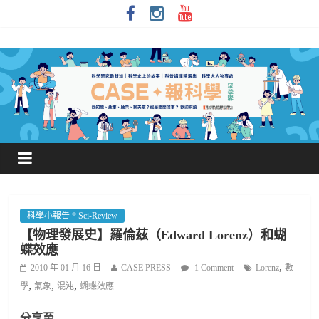
科學小報告 * Sci-Review
【物理發展史】羅倫茲（Edward Lorenz）和蝴
蝶效應
,
2010 年 01 月 16 日
CASE PRESS
1 Comment
Lorenz
數
,
,
,
學
氣象
混沌
蝴蝶效應
分享至