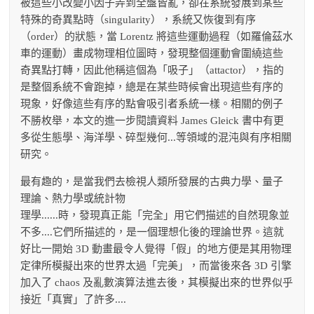
被這些小改變小因子弄到全盤皆亂，卻在系統發展到某些
特殊的奇異點時（singularity），系統又恢復到有序
（order）的狀態，當 Lorentz 將這些運動過程（如羅倫茲水
車的運動）畫成物理相位圖時，發現整個運動會圍繞這些
奇異點打轉，因此他稱這個為「吸子」（attactor），指的
是整個系統不會跑掉，總是在某些時候會出現這些有序的
現象，好像這些有序的點會吸引者系統一樣。相關的例子
不勝枚舉，本文的進一步閱讀資料 James Gleick 書中有更
多從生態學、海洋學、碎型幾何...等領域的混沌與有序相關
研究。
最有趣的，是當我們去檢視人類所發展的古典力學、量子
理論、熱力學或統計物
理學......時，發現真正能「完全」用它們描述的自然現象並
不多....它們所描述的，是一個理想化後的理論世界。這就
好比一開始 3D 動畫最令人覺得「假」的地方便是其用物理
定律所模擬出來的世界太過「完美」，而當後來各 3D 引擎
加入了 chaos 及亂數演算法進去後，其模擬出來的世界似乎
接近「真實」了許多....