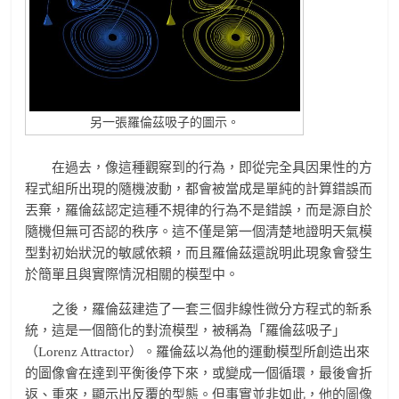
另一張羅倫茲吸子的圖示。
在過去，像這種觀察到的行為，即從完全具因果性的方
程式組所出現的隨機波動，都會被當成是單純的計算錯誤而
丟棄，羅倫茲認定這種不規律的行為不是錯誤，而是源自於
隨機但無可否認的秩序。這不僅是第一個清楚地證明天氣模
型對初始狀況的敏感依賴，而且羅倫茲還說明此現象會發生
於簡單且與實際情況相關的模型中。
之後，羅倫茲建造了一套三個非線性微分方程式的新系
統，這是一個簡化的對流模型，被稱為「羅倫茲吸子」
（Lorenz Attractor）。羅倫茲以為他的運動模型所創造出來
的圖像會在達到平衡後停下來，或變成一個循環，最後會折
返、重來，顯示出反覆的型態。但事實並非如此，他的圖像