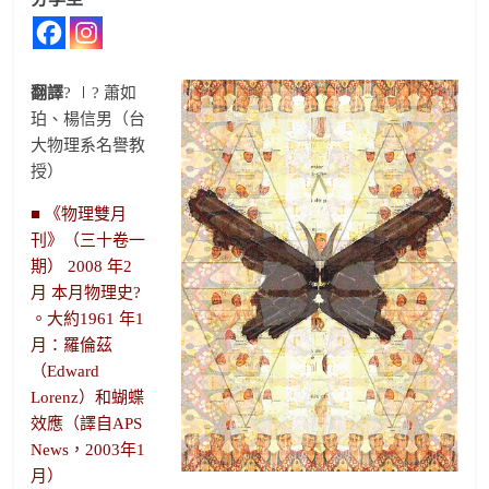
翻譯
? ∣? 蕭如
珀、楊信男（台
大物理系名譽教
授）
■ 《物理雙月
刊》（三十卷一
期） 2008 年2
月 本月物理史?
。
大約1961 年1
月：羅倫茲
（Edward
Lorenz）和蝴蝶
效應
（譯自APS
News，2003年1
月）