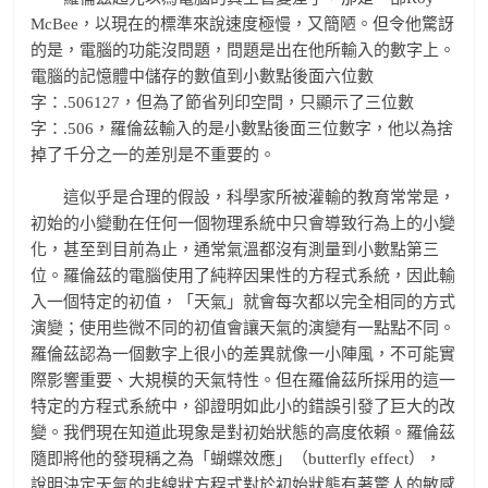
McBee，以現在的標準來說速度極慢，又簡陋。但令他驚訝
的是，電腦的功能沒問題，問題是出在他所輸入的數字上。
電腦的記憶體中儲存的數值到小數點後面六位數
字：.506127，但為了節省列印空間，只顯示了三位數
字：.506，羅倫茲輸入的是小數點後面三位數字，他以為捨
掉了千分之一的差別是不重要的。
這似乎是合理的假設，科學家所被灌輸的教育常常是，
初始的小變動在任何一個物理系統中只會導致行為上的小變
化，甚至到目前為止，通常氣溫都沒有測量到小數點第三
位。羅倫茲的電腦使用了純粹因果性的方程式系統，因此輸
入一個特定的初值，「天氣」就會每次都以完全相同的方式
演變；使用些微不同的初值會讓天氣的演變有一點點不同。
羅倫茲認為一個數字上很小的差異就像一小陣風，不可能實
際影響重要、大規模的天氣特性。但在羅倫茲所採用的這一
特定的方程式系統中，卻證明如此小的錯誤引發了巨大的改
變。我們現在知道此現象是對初始狀態的高度依賴。羅倫茲
隨即將他的發現稱之為「蝴蝶效應」（butterfly effect），
說明決定天氣的非線狀方程式對於初始狀態有著驚人的敏感