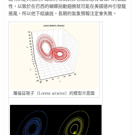
性，以致於在巴西的蝴蝶拍動翅膀就可能在美國德州引發龍
捲風。所以他下結論說，長期的氣象預報注定會失敗。
羅倫茲吸子（Lorenz arractor）的模型示意圖