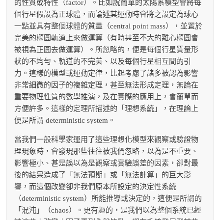
的性質或特性（factor）。比如說簡單的太陽系模型會將每
個行星假設為正球體，而論述其運動時會將之設定為球心
一點並具有整個球體的質量（central point mass），並置於
完美的橢圓軌道上來做運算（有時甚至不大的離心橢圓會
被視為正圓去做運算）。所忽略的，便是每個行星質量形
狀的不均勻、軌道的不完美、以及每個行星相互間的引
力。這樣的模型或運動定律，比起考慮了諸多被認為影響
非常細微的因子的複雜定理，甚至無法形成定理，無論在
重要物理性質的數學推演，及在實際的應用上，會簡單而
方便許多。這樣的定理所描述的「理想系統」，在理論上
便是所謂 deterministic system。
當我們一般科學家運用了這些理想化模型來觀察或驗證物
理現象時，會發現那些往往被我們忽略，以為是不重要、
影響極小、甚是誤以為是觀察或實驗誤差的因素，卻對最
後的結果造成了「無法預期」或「無法計算」的巨大影
響，而這個改變卻非我們原本所設定的決定性系統
（deterministic system）所能推導或決定的，這便是所謂的
「混沌」（chaos）。更有趣的，是我們以為整個系統已經