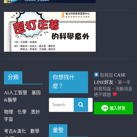
CASE
點我加
分類
你想找什
LINE好友
，第一手
麼？
科普知識、活動消息
AI人工智慧
基因
絕不錯過
&醫學
物理
化學
奧妙
宇宙
彙整
考古&演化
數學