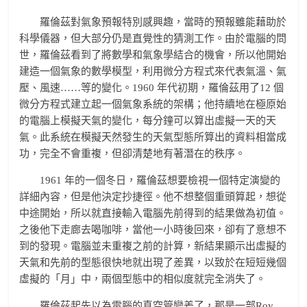
羅倫茲對氣象預報特別感興趣，當時的預報雖能藉助於
科學儀器，但大部分仍是直覺性的猜測工作。由於電腦的問
世，羅倫茲看到了將數學和氣象學結合的機會，所以他開始
建造一個氣象的數學模型，利用微分方程式來代表氣溫、氣
壓、風速……等的變化。1960 年代初期，羅倫茲用了12 個
微分方程式建立起一個氣象系統的架構；他持續地在極原始
的電腦上模擬天氣的變化，每分鐘可以算出虛擬一天的天
氣。此系統在模擬天然發生的天氣型態所算出的資料相當成
功，完全不會重複，但卻清楚地有著潛在的秩序。
1961 年的一個冬日，羅倫茲想要檢視一個特定演變的
詳細內容，但是他決定抄捷徑。他不想整個重頭算起，想從
中途開始，所以就直接輸入電腦先前得到的結果做為初值。
之後他下走廊去喝咖啡，當他一小時後回來，卻有了意想不
到的發現。電腦並未重複之前的計算，新結果顯示出虛擬的
天氣和先前的型態很快地就出現了差異，以致於在短短幾個
虛擬的「月」中，兩個型態中的相似度就完全消失了。
羅倫茲起先以為電腦的真空管變差了，那是一部Roy