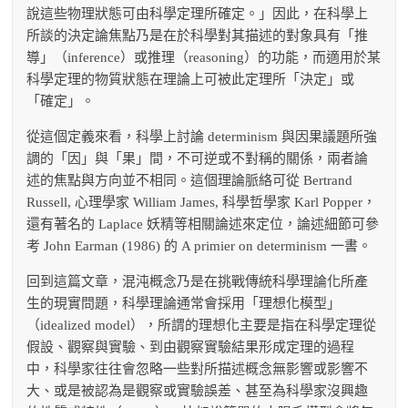
說這些物理狀態可由科學定理所確定。」因此，在科學上
所談的決定論焦點乃是在於科學對其描述的對象具有「推
導」（inference）或推理（reasoning）的功能，而適用於某
科學定理的物質狀態在理論上可被此定理所「決定」或
「確定」。
從這個定義來看，科學上討論 determinism 與因果議題所強
調的「因」與「果」間，不可逆或不對稱的關係，兩者論
述的焦點與方向並不相同。這個理論脈絡可從 Bertrand
Russell, 心理學家 William James, 科學哲學家 Karl Popper，
還有著名的 Laplace 妖精等相關論述來定位，論述細節可參
考 John Earman (1986) 的 A primier on determinism 一書。
回到這篇文章，混沌概念乃是在挑戰傳統科學理論化所產
生的現實問題，科學理論通常會採用「理想化模型」
（idealized model），所謂的理想化主要是指在科學定理從
假設、觀察與實驗、到由觀察實驗結果形成定理的過程
中，科學家往往會忽略一些對所描述概念無影響或影響不
大、或是被認為是觀察或實驗誤差、甚至為科學家沒興趣