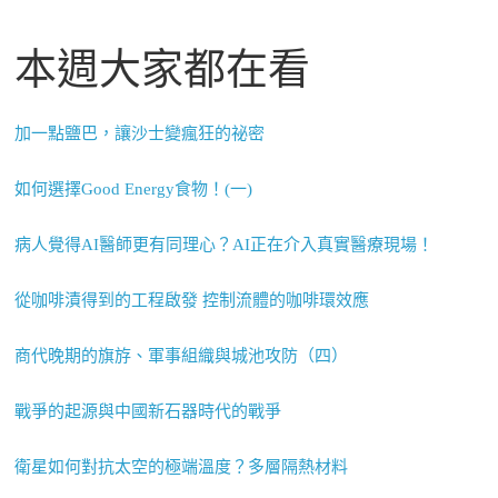
本週大家都在看
加一點鹽巴，讓沙士變瘋狂的祕密
如何選擇Good Energy食物！(一)
病人覺得AI醫師更有同理心？AI正在介入真實醫療現場！
從咖啡漬得到的工程啟發 控制流體的咖啡環效應
商代晚期的旗斿、軍事組織與城池攻防（四）
戰爭的起源與中國新石器時代的戰爭
衛星如何對抗太空的極端溫度？多層隔熱材料