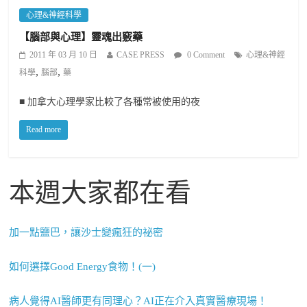
心理&神經科學
【腦部與心理】靈魂出竅藥
2011 年 03 月 10 日
CASE PRESS
0 Comment
心理&神經
,
,
科學
腦部
藥
■ 加拿大心理學家比較了各種常被使用的夜
Read more
本週大家都在看
加一點鹽巴，讓沙士變瘋狂的祕密
如何選擇Good Energy食物！(一)
病人覺得AI醫師更有同理心？AI正在介入真實醫療現場！