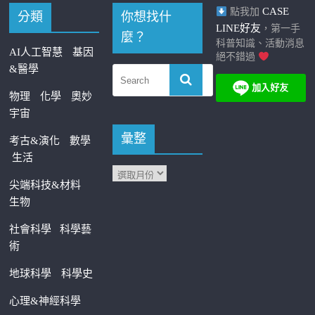
CASE
點我加
分類
你想找什
LINE好友
，第一手
麼？
科普知識、活動消息
AI人工智慧
基因
絕不錯過
&醫學
物理
化學
奧妙
宇宙
彙整
考古&演化
數學
生活
尖端科技&材料
生物
社會科學
科學藝
術
地球科學
科學史
心理&神經科學