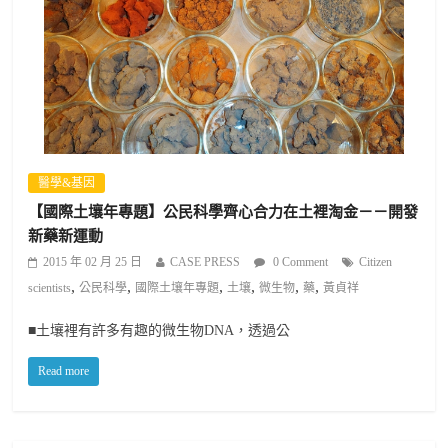
醫學&基因
【國際土壤年專題】公民科學齊心合力在土裡淘金－－開發
新藥新運動
2015 年 02 月 25 日
CASE PRESS
0 Comment
Citizen
,
,
,
,
,
,
scientists
公民科學
國際土壤年專題
土壤
微生物
藥
黃貞祥
■土壤裡有許多有趣的微生物DNA，透過公
Read more