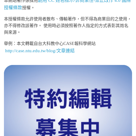
創用 CC 姓名標示-非商業性-禁止改作 4.0 國際
本網站著作係採用
授權條款
授權。
本授權條款允許使用者散布、傳輸著作，但不得為商業目的之使用，
亦不得修改該著作。 使用時必須按照著作人指定的方式表彰其姓名
與來源。
舉例：本文轉載自台大科教中心CASE報科學網站
http://case.ntu.edu.tw/blog/文章連結