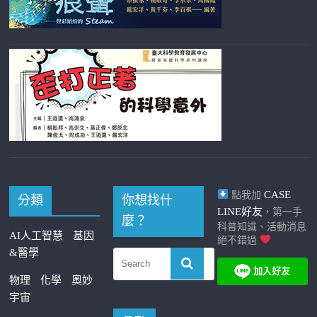
CASE
點我加
分類
你想找什
LINE好友
，第一手
麼？
科普知識、活動消息
AI人工智慧
基因
絕不錯過
&醫學
物理
化學
奧妙
宇宙