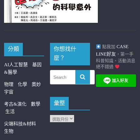
CASE
點我加
分類
你想找什
LINE好友
，第一手
麼？
科普知識、活動消息
AI人工智慧
基因
絕不錯過
&醫學
物理
化學
奧妙
宇宙
彙整
考古&演化
數學
生活
尖端科技&材料
生物