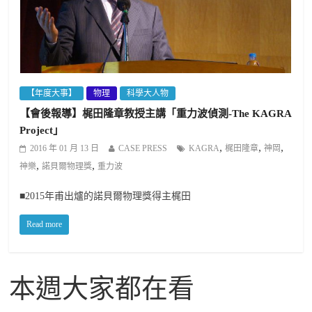
【年度大事】
物理
科學大人物
【會後報導】梶田隆章教授主講「重力波偵測-The KAGRA
Project」
,
,
,
2016 年 01 月 13 日
CASE PRESS
KAGRA
梶田隆章
神岡
,
,
神樂
諾貝爾物理獎
重力波
■2015年甫出爐的諾貝爾物理獎得主梶田
Read more
本週大家都在看