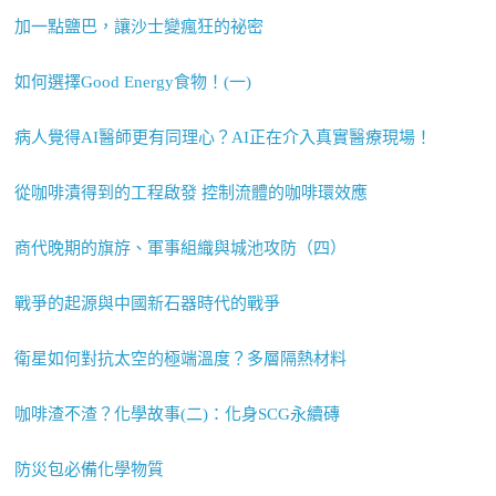
加一點鹽巴，讓沙士變瘋狂的祕密
如何選擇Good Energy食物！(一)
病人覺得AI醫師更有同理心？AI正在介入真實醫療現場！
從咖啡漬得到的工程啟發 控制流體的咖啡環效應
商代晚期的旗斿、軍事組織與城池攻防（四）
戰爭的起源與中國新石器時代的戰爭
衛星如何對抗太空的極端溫度？多層隔熱材料
咖啡渣不渣？化學故事(二)：化身SCG永續磚
防災包必備化學物質