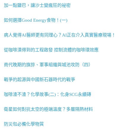
加一點鹽巴，讓沙士變瘋狂的祕密
如何選擇Good Energy食物！(一)
病人覺得AI醫師更有同理心？AI正在介入真實醫療現場！
從咖啡漬得到的工程啟發 控制流體的咖啡環效應
商代晚期的旗斿、軍事組織與城池攻防（四）
戰爭的起源與中國新石器時代的戰爭
咖啡渣不渣？化學故事(二)：化身SCG永續磚
衛星如何對抗太空的極端溫度？多層隔熱材料
防災包必備化學物質