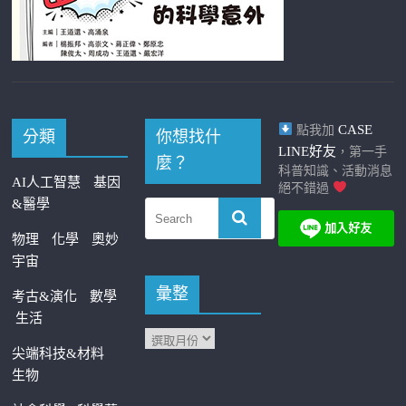
CASE
點我加
分類
你想找什
LINE好友
，第一手
麼？
科普知識、活動消息
AI人工智慧
基因
絕不錯過
&醫學
物理
化學
奧妙
宇宙
彙整
考古&演化
數學
生活
尖端科技&材料
生物