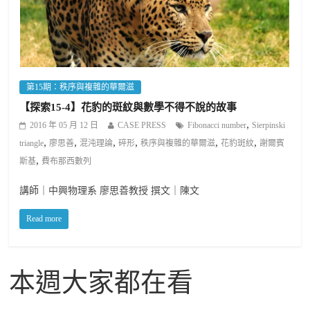
第15期：秩序與複雜的華爾滋
【探索15-4】花豹的斑紋與數學不得不說的故事
,
2016 年 05 月 12 日
CASE PRESS
Fibonacci number
Sierpinski
,
,
,
,
,
,
triangle
廖思善
混沌理論
碎形
秩序與複雜的華爾滋
花豹斑紋
謝爾賓
,
斯基
費布那西數列
講師｜中興物理系 廖思善教授 撰文｜陳文
Read more
本週大家都在看