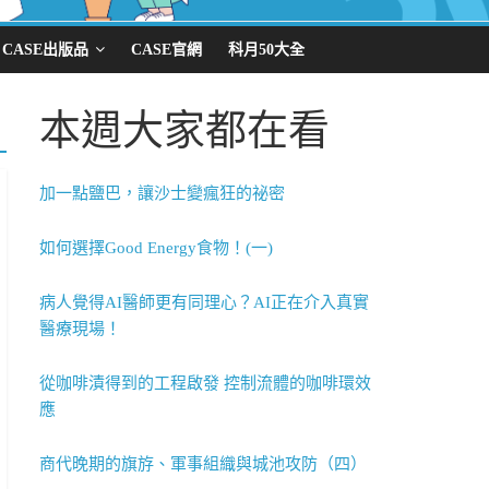
CASE出版品
CASE官網
科月50大全
本週大家都在看
加一點鹽巴，讓沙士變瘋狂的祕密
如何選擇Good Energy食物！(一)
病人覺得AI醫師更有同理心？AI正在介入真實
醫療現場！
從咖啡漬得到的工程啟發 控制流體的咖啡環效
應
商代晚期的旗斿、軍事組織與城池攻防（四）