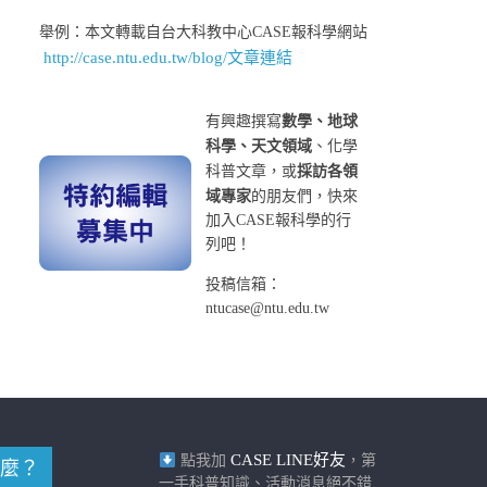
舉例：本文轉載自台大科教中心CASE報科學網站
http://case.ntu.edu.tw/blog/文章連結
有興趣撰寫
數學、地球
科學、天文領域
、化學
科普文章，或
採訪各領
域專家
的朋友們，快來
加入CASE報科學的行
列吧！
投稿信箱：
ntucase@ntu.edu.tw
CASE LINE好友
點我加
，第
麼？
一手科普知識、活動消息絕不錯