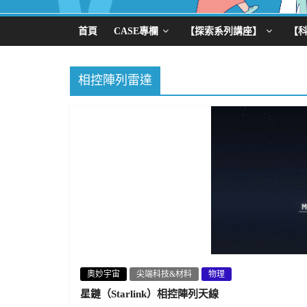
首頁
CASE專欄
【探索系列講座】
【
相控陣列雷達
奧妙宇宙
尖端科技&材料
物理
星鏈（Starlink）相控陣列天線