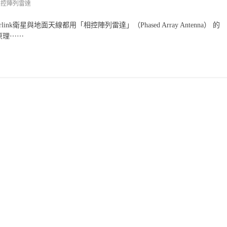
相控陣列雷達
ink衛星與地面天線都用「相控陣列雷達」（Phased Array Antenna） 的
原理⋯⋯