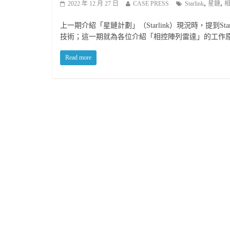
,
,
2022 年 12 月 27 日
CASE PRESS
Starlink
星鏈
上一期介紹「星鏈計劃」（Starlink）現況時，提到Starl
技術；這一期就為各位介紹「相控陣列雷達」的工作
Read more