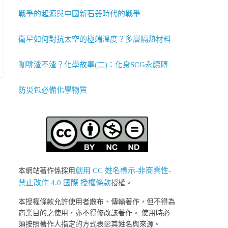
戰爭的起源與中國新石器時代的戰爭
衛星如何對抗太空的極端溫度？多層隔熱材料
咖啡渣不渣？化學故事(二)：化身SCG永續磚
防災包必備化學物質
創用 CC 姓名標示-非商業性-
本網站著作係採用
禁止改作 4.0 國際 授權條款
授權。
本授權條款允許使用者散布、傳輸著作，但不得為
商業目的之使用，亦不得修改該著作。 使用時必
須按照著作人指定的方式表彰其姓名與來源。