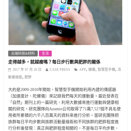
尖端科技&材料
生活
走得越多，就越瘦嗎？每日步行數與肥胖的關係
,
,
,
2017 年 07 月 20 日
CASE PRESS
APP
健康
智慧型手機
活
,
動量級距
肥胖
大約是2009-2010年開始，智慧型手機開始利用內建的傳感器
（加速度計、陀螺儀）來記錄我們每天的運動量。最近發表在
「自然」期刊上的一篇研究，利用大數據來進行運動與健康相
關的研究。研究團隊向Azumio公司取得了71萬7,527個不具名使
用者所累積的六千八百萬天的資料來進行分析。當研究團隊把
族群每日平均步數與族群活動量級距和不同族群的肥胖程度進
行分析後發現：真正與肥胖程度相關的，不是每日平均步數，