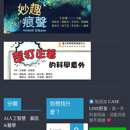
CASE
點我加
分類
你想找什
LINE好友
，第一手
麼？
科普知識、活動消息
AI人工智慧
基因
絕不錯過
&醫學