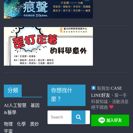
CASE
點我加
分類
你想找什
LINE好友
，第一手
麼？
科普知識、活動消息
AI人工智慧
基因
絕不錯過
&醫學
物理
化學
奧妙
宇宙