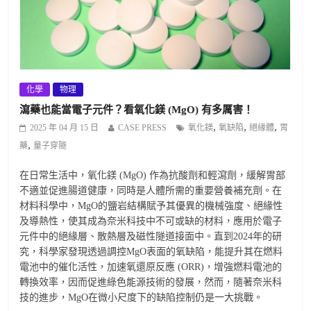
化學
物理
瀉藥也能當電子元件？看氧化鎂 (MgO) 有多厲害！
,
,
,
2025 年 04 月 15 日
CASE PRESS
氧化鎂
氧缺陷
絕緣體
胃
,
藥
量子穿隧
在日常生活中，氧化鎂 (MgO) 作為抗酸劑和輕瀉劑，緩解胃部
不適並促進腸道健康，同時是人體所需的重要營養補充劑。在
材料科學中，MgO的鹽岩結構賦予其優異的機械強度、絕緣性
及導熱性，使其成為奈米科技中不可或缺的材料，應用於電子
元件中的絕緣層、散熱層及磁性隧道接面中。直到2024年的研
究，科學家發現透過調控MgO表面的氧缺陷，能提升其在燃料
電池中的催化活性，加速氧還原反應 (ORR)，增強燃料電池的
轉換效率，因而促進綠色能源技術的發展，然而，隨著奈米科
技的進步，MgO在微小尺度下的缺陷控制仍是一大挑戰。