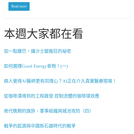
Read more
本週大家都在看
加一點鹽巴，讓沙士變瘋狂的祕密
如何選擇Good Energy食物！(一)
病人覺得AI醫師更有同理心？AI正在介入真實醫療現場！
從咖啡漬得到的工程啟發 控制流體的咖啡環效應
商代晚期的旗斿、軍事組織與城池攻防（四）
戰爭的起源與中國新石器時代的戰爭