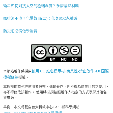
衛星如何對抗太空的極端溫度？多層隔熱材料
咖啡渣不渣？化學故事(二)：化身SCG永續磚
防災包必備化學物質
創用 CC 姓名標示-非商業性-禁止改作 4.0 國際
本網站著作係採用
授權條款
授權。
本授權條款允許使用者散布、傳輸著作，但不得為商業目的之使用，
亦不得修改該著作。 使用時必須按照著作人指定的方式表彰其姓名
與來源。
舉例：本文轉載自台大科教中心CASE報科學網站
http://case.ntu.edu.tw/blog/文章連結