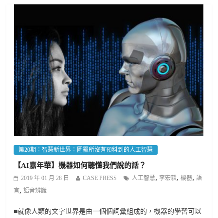
第20期：智慧新世界：圖靈所沒有預料到的人工智慧
【AI嘉年華】機器如何聽懂我們說的話？
,
,
,
2019 年 01 月 28 日
CASE PRESS
人工智慧
李宏毅
機器
語
,
言
語音辨識
■就像人類的文字世界是由一個個詞彙組成的，機器的學習可以