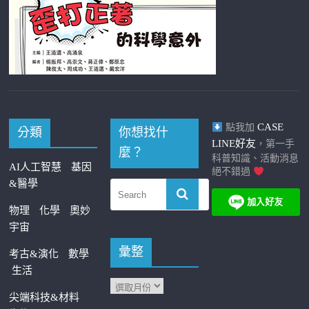
CASE
點我加
分類
你想找什
LINE好友
，第一手
麼？
科普知識、活動消息
AI人工智慧
基因
絕不錯過
&醫學
物理
化學
奧妙
宇宙
彙整
考古&演化
數學
生活
尖端科技&材料