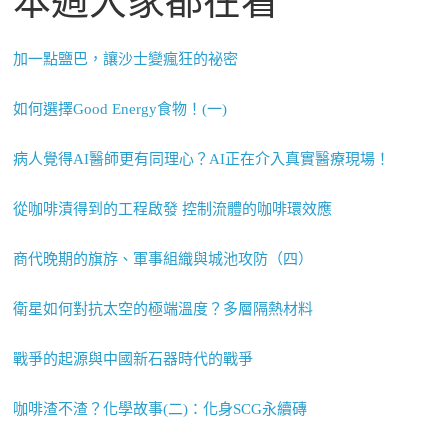
本週大家都在看
加一點鹽巴，讓沙士變瘋狂的祕密
如何選擇Good Energy食物！(一)
病人覺得AI醫師更有同理心？AI正在介入真實醫療現場！
從咖啡漬得到的工程啟發 控制流體的咖啡環效應
商代晚期的旗斿、軍事組織與城池攻防（四）
衛星如何對抗太空的極端溫度？多層隔熱材料
戰爭的起源與中國新石器時代的戰爭
咖啡渣不渣？化學故事(二)：化身SCG永續磚