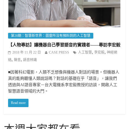
第20期：智慧新世界：圖靈所沒有預料到的人工智慧
【人物專訪】讓機器自己學習語音的實踐者——專訪李宏毅
,
,
2018 年 11 月 22 日
CASE PRESS
人工智慧
李宏毅
神經網
,
,
絡
聲音
語音辨識
■因著科幻電影，人類不乏想像與機器人對話的場景。但機器人
真的能夠聽懂人類說話嗎？對話的基礎在乎「語音」，讓我們
透過與AI語音專家－台大電機系李宏毅教授的訪談，開啟人工
智慧語音領域的大門。
Read more