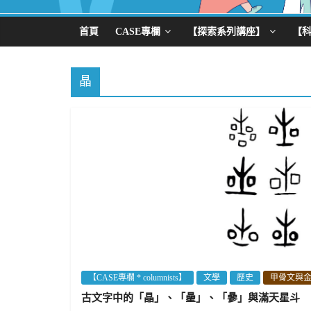
首頁
CASE專欄
【探索系列講座】
【
晶
【CASE專欄 * columnists】
文學
歷史
甲骨文與
古文字中的「晶」、「曐」、「曑」與滿天星斗