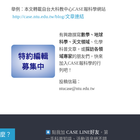
舉例：本文轉載自台大科教中心CASE報科學網站
http://case.ntu.edu.tw/blog/文章連結
有興趣撰寫
數學、地球
科學、天文領域
、化學
科普文章，或
採訪各領
域專家
的朋友們，快來
加入CASE報科學的行
列吧！
投稿信箱：
ntucase@ntu.edu.tw
CASE LINE好友
點我加
，第
麼？
一手科普知識、活動消息絕不錯