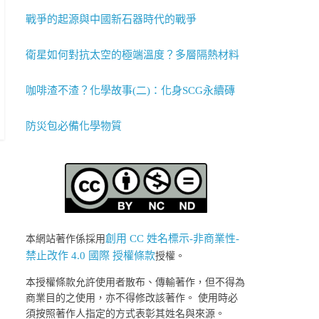
戰爭的起源與中國新石器時代的戰爭
衛星如何對抗太空的極端溫度？多層隔熱材料
咖啡渣不渣？化學故事(二)：化身SCG永續磚
防災包必備化學物質
創用 CC 姓名標示-非商業性-
本網站著作係採用
禁止改作 4.0 國際 授權條款
授權。
本授權條款允許使用者散布、傳輸著作，但不得為
商業目的之使用，亦不得修改該著作。 使用時必
須按照著作人指定的方式表彰其姓名與來源。