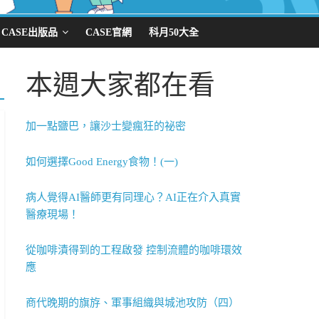
CASE出版品
CASE官網
科月50大全
本週大家都在看
加一點鹽巴，讓沙士變瘋狂的祕密
如何選擇Good Energy食物！(一)
病人覺得AI醫師更有同理心？AI正在介入真實
醫療現場！
從咖啡漬得到的工程啟發 控制流體的咖啡環效
應
商代晚期的旗斿、軍事組織與城池攻防（四）