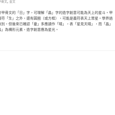
,
甲骨文
金文
考甲骨文的「日」字，可理解「晶」字的造字創意可能為天上的星斗。甲
聲符「生」之外，還有圓圈（或方框），可能是義符表天上眾星。學界過
無別，但後來已確認「曐」多應讀作「晴」，表「星見天晴」，而「晶」
晶」為構形元素，造字創意應為星光。