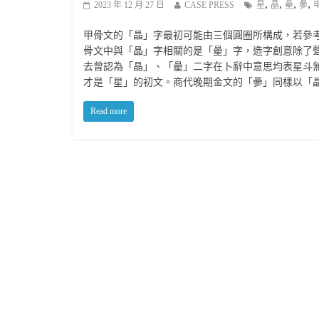
,
,
,
,
2023 年 12 月 27 日
CASE PRESS
星
晶
曐
曑
甲骨文的「晶」字最初可能由三個圓圈所構成，若參
骨文中與「晶」字相關的是「曐」字，造字創意除了
去曾認為「晶」、「曐」二字在卜辭中意思均表星斗
才是「星」的初文。商代晚期金文的「曑」同樣以「
Read more