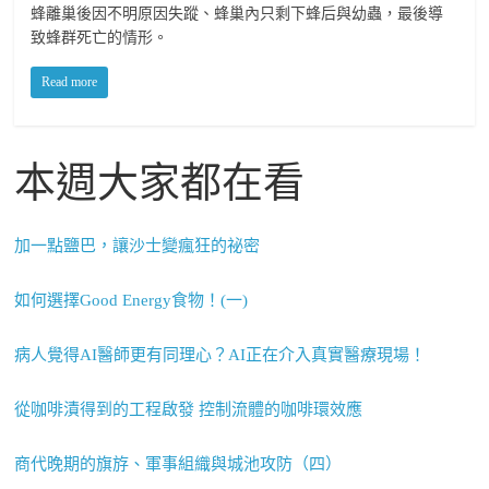
蜂離巢後因不明原因失蹤、蜂巢內只剩下蜂后與幼蟲，最後導
致蜂群死亡的情形。
Read more
本週大家都在看
加一點鹽巴，讓沙士變瘋狂的祕密
如何選擇Good Energy食物！(一)
病人覺得AI醫師更有同理心？AI正在介入真實醫療現場！
從咖啡漬得到的工程啟發 控制流體的咖啡環效應
商代晚期的旗斿、軍事組織與城池攻防（四）