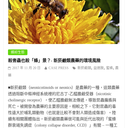
繽紛生態
殺害蟲也殺「蜂」景？- 新菸鹼類農藥的環境風險
,
,
,
2017 年 11 月 20 日
CASE PRESS
新菸鹼類
益達胺
蜜蜂
農
藥
■新菸鹼類（neonicotinoids or neonics）是農藥的一種，這類農藥
透過阻斷中樞神經系統裡的尼古丁-乙醯膽鹼受器（nicotinic
cholinergic receptor），使乙醯膽鹼無法傳遞，導致昆蟲癱瘓與
死亡。被開發為農藥的主要原因是，相較之下，它對昆蟲的毒
性遠大於哺乳類動物（也就是比較不會對人類造成傷害）。陸
續有相關團體指出，新菸鹼類農藥很可能與近代出現的「蜜蜂
群衰竭失調症（colony collapse disorder, CCD）」有關 – 一種工