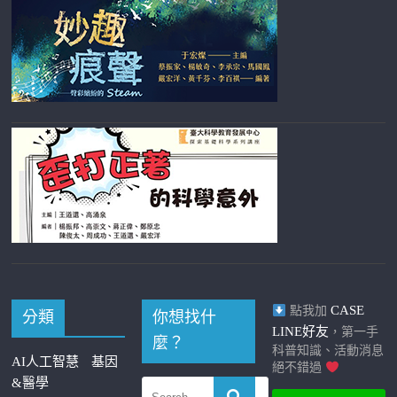
CASE
點我加
分類
你想找什
LINE好友
，第一手
麼？
科普知識、活動消息
AI人工智慧
基因
絕不錯過
&醫學