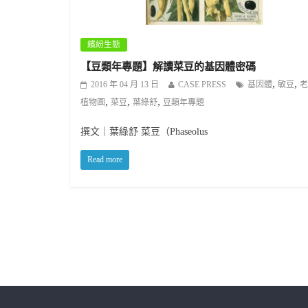
繽紛生態
【豆類年專題】解讀菜豆的基因體密碼
,
,
2016 年 04 月 13 日
CASE PRESS
基因體
敏豆
老
,
,
,
植物園
菜豆
葉綠舒
豆類年專題
撰文｜葉綠舒 菜豆（Phaseolus
Read more