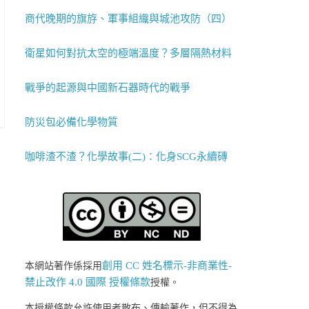
商代晚期的旗斿、軍事組織與城池攻防（四）
衛星如何對抗太空的極端溫度？多層隔熱材料
戰爭的起源與中國新石器時代的戰爭
防災包必備化學物質
咖啡渣不渣？化學故事(二)：化身SCG永續磚
創用 CC 姓名標示-非商業性-
本網站著作係採用
禁止改作 4.0 國際 授權條款
授權。
本授權條款允許使用者散布、傳輸著作，但不得為