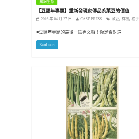
繽紛生態
【豆類年專題】重新發現家傳品系菜豆的價值
,
,
2016 年 04 月 27 日
CASE PRESS
敏豆
有機
種子
■豆類年專題的最後一篇專文囉！你是否對這
Read more