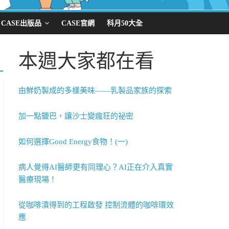
CASE出版品
CASE官網
科月50大全
本週大家都在看
由鮮奶製成的多樣美味——乳製品家族的探索
加一點鹽巴，讓沙士變瘋狂的祕密
如何選擇Good Energy食物！(一)
病人覺得AI醫師更有同理心？AI正在介入真實
醫療現場！
從咖啡漬得到的工程啟發 控制流體的咖啡環效
應