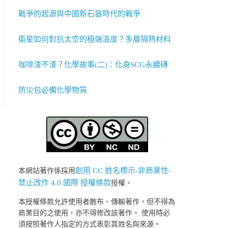
戰爭的起源與中國新石器時代的戰爭
衛星如何對抗太空的極端溫度？多層隔熱材料
咖啡渣不渣？化學故事(二)：化身SCG永續磚
防災包必備化學物質
創用 CC 姓名標示-非商業性-
本網站著作係採用
禁止改作 4.0 國際 授權條款
授權。
本授權條款允許使用者散布、傳輸著作，但不得為
商業目的之使用，亦不得修改該著作。 使用時必
須按照著作人指定的方式表彰其姓名與來源。