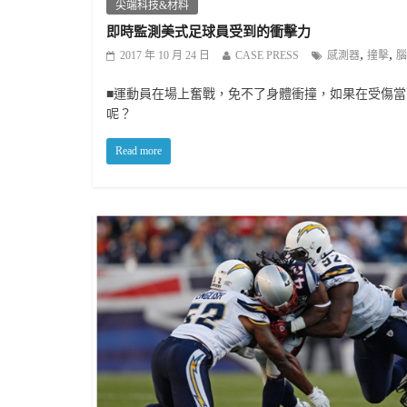
尖端科技&材料
即時監測美式足球員受到的衝擊力
,
,
2017 年 10 月 24 日
CASE PRESS
感測器
撞擊
腦
■運動員在場上奮戰，免不了身體衝撞，如果在受傷
呢？
Read more