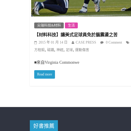
尖端科技&材料
生活
【材料科技】讓美式足球員免於腦震盪之苦
2015 年 01 月 14 日
CASE PRESS
0 Comment
,
,
,
,
方程毅
磁鐵
神經
足球
運動傷害
■來自Virginia Commonwe
Read more
好書推薦