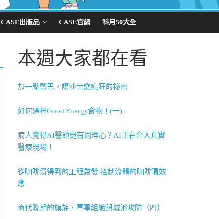
CASE出版品
CASE官網
科月50大全
本週大家都在看
加一點鹽巴，讓沙士變瘋狂的祕密
如何選擇Good Energy食物！(一)
病人覺得AI醫師更有同理心？AI正在介入真實
醫療現場！
從咖啡漬得到的工程啟發 控制流體的咖啡環效
應
商代晚期的旗斿、軍事組織與城池攻防（四）