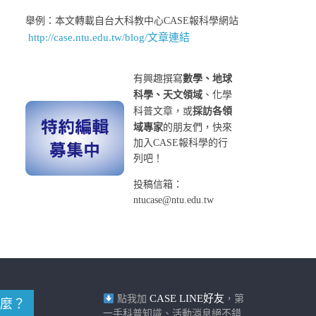
舉例：本文轉載自台大科教中心CASE報科學網站
http://case.ntu.edu.tw/blog/文章連結
有興趣撰寫
數學、地球
科學、天文領域
、化學
科普文章，或
採訪各領
域專家
的朋友們，快來
加入CASE報科學的行
列吧！
投稿信箱：
ntucase@ntu.edu.tw
CASE LINE好友
點我加
，第
麼？
一手科普知識、活動消息絕不錯