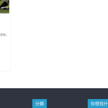
,
撞擊
分類
你想找什