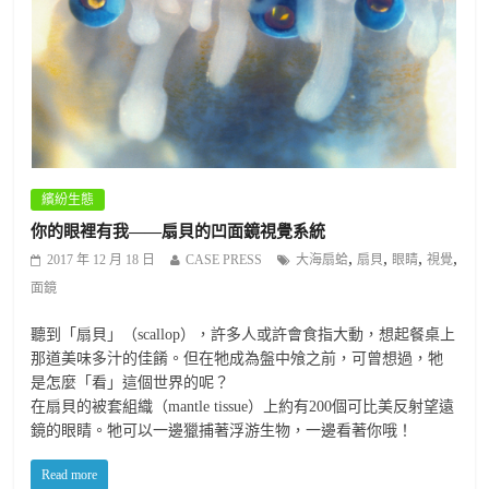
繽紛生態
你的眼裡有我——扇貝的凹面鏡視覺系統
,
,
,
,
2017 年 12 月 18 日
CASE PRESS
大海扇蛤
扇貝
眼睛
視覺
面鏡
聽到「扇貝」（scallop），許多人或許會食指大動，想起餐桌上
那道美味多汁的佳餚。但在牠成為盤中飧之前，可曾想過，牠
是怎麼「看」這個世界的呢？
在扇貝的被套組織（mantle tissue）上約有200個可比美反射望遠
鏡的眼睛。牠可以一邊獵捕著浮游生物，一邊看著你哦！
Read more