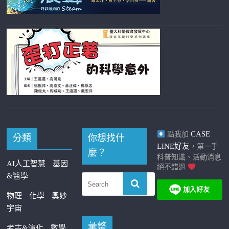
CASE
點我加
分類
你想找什
LINE好友
，第一手
麼？
科普知識、活動消息
AI人工智慧
基因
絕不錯過
&醫學
物理
化學
奧妙
宇宙
彙整
考古&演化
數學