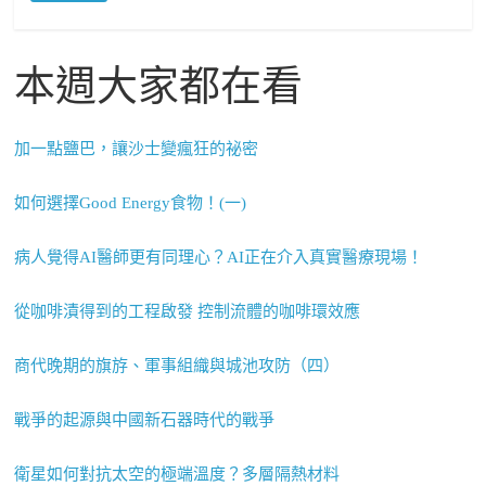
本週大家都在看
加一點鹽巴，讓沙士變瘋狂的祕密
如何選擇Good Energy食物！(一)
病人覺得AI醫師更有同理心？AI正在介入真實醫療現場！
從咖啡漬得到的工程啟發 控制流體的咖啡環效應
商代晚期的旗斿、軍事組織與城池攻防（四）
戰爭的起源與中國新石器時代的戰爭
衛星如何對抗太空的極端溫度？多層隔熱材料