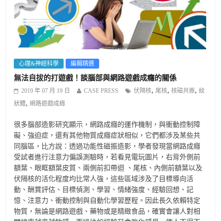
心理&神經科學
編輯精選
無法自拔的打遊戲！談腦部與網路遊戲成癮的關係
,
,
,
2019 年 07 月 19 日
CASE PRESS
伏隔核
尾核
核磁共振
紋
,
狀體
網路遊戲成癮
很多腦部造影研究顯示，網路成癮的運作機制，與衝動控制障
礙、強迫症，還有其他物質成癮症狀相似，它們都涉及某些共
同腦區，比方說：透過功能性磁振造影，學者發現當網路成癮
受試者進行注意力偏誤測驗時，若看見電玩圖片，右背外側前
額葉、眼眶額葉皮質、兩側前扣帶迴 、尾核、內側前額葉以及
伏隔核的活化程度均比常人強，這些區域涉及了目標導向活
動、酬賞評估、目標偵測、學習、情緒強度、經驗回想、記
憶、注意力、衝動控制與自動化學習歷程。因此長久依賴特定
物質，無論是網路遊戲、藥物或是精緻食品，確實會讓人對相