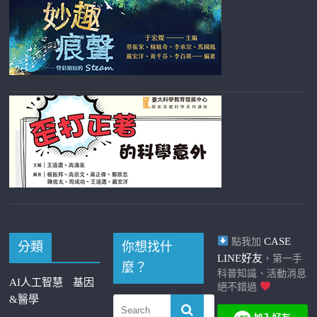
CASE
點我加
分類
你想找什
LINE好友
，第一手
麼？
科普知識、活動消息
AI人工智慧
基因
絕不錯過
&醫學