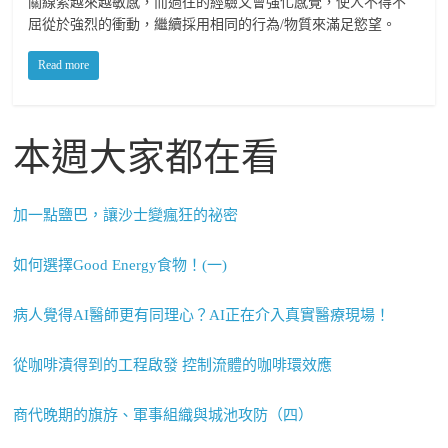
關線索越來越敏感，而過往的經驗又會強化感覺，使人不得不
屈從於強烈的衝動，繼續採用相同的行為/物質來滿足慾望。
Read more
本週大家都在看
加一點鹽巴，讓沙士變瘋狂的祕密
如何選擇Good Energy食物！(一)
病人覺得AI醫師更有同理心？AI正在介入真實醫療現場！
從咖啡漬得到的工程啟發 控制流體的咖啡環效應
商代晚期的旗斿、軍事組織與城池攻防（四）