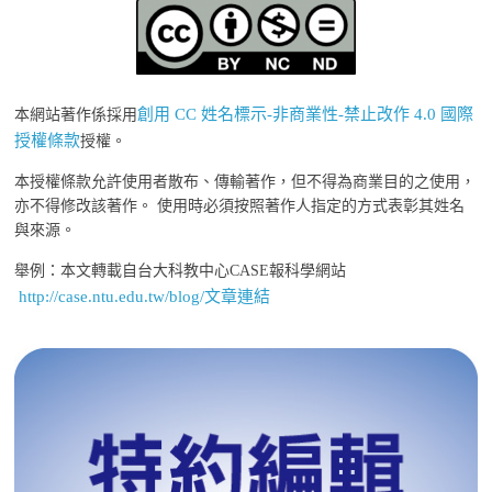
創用 CC 姓名標示-非商業性-禁止改作 4.0 國際
本網站著作係採用
授權條款
授權。
本授權條款允許使用者散布、傳輸著作，但不得為商業目的之使用，
亦不得修改該著作。 使用時必須按照著作人指定的方式表彰其姓名
與來源。
舉例：本文轉載自台大科教中心CASE報科學網站
http://case.ntu.edu.tw/blog/文章連結