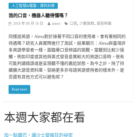
人工智慧&電腦、資料科學
我的口音，機器人聽得懂嗎？
,
,
2018 年 09 月 10 日
intern
口音
少數族群
語音辨識
同樣說英語，Alexa對於操著不同口音的使用者，會有著相同的
待遇嗎？研究人員實際進行了測試，結果顯示：Alexa與臺灣許
多英語學習者一樣，面臨著口音辨識的挑戰。當聽到比較少接
觸，例如印度或其他與美式發音差異較大的英語口音時，很有
可能判讀錯誤或是呈現聽不懂的尷尬狀態。為今之計，除了持
續擴大語音資料庫，容納更多非母語英語使用者的樣本外，是
否還有其他方式可以避免呢？
Read more
本週大家都在看
加一點鹽巴，讓沙士變瘋狂的祕密