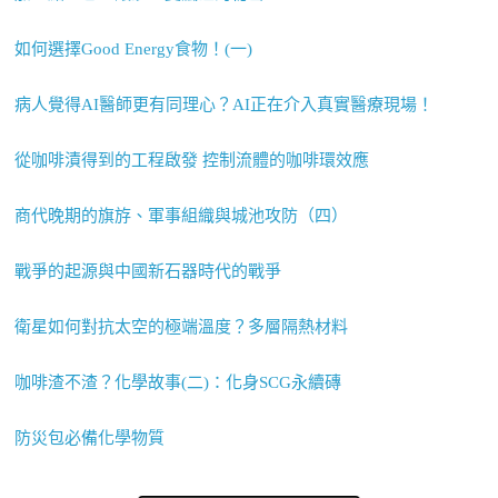
如何選擇Good Energy食物！(一)
病人覺得AI醫師更有同理心？AI正在介入真實醫療現場！
從咖啡漬得到的工程啟發 控制流體的咖啡環效應
商代晚期的旗斿、軍事組織與城池攻防（四）
戰爭的起源與中國新石器時代的戰爭
衛星如何對抗太空的極端溫度？多層隔熱材料
咖啡渣不渣？化學故事(二)：化身SCG永續磚
防災包必備化學物質