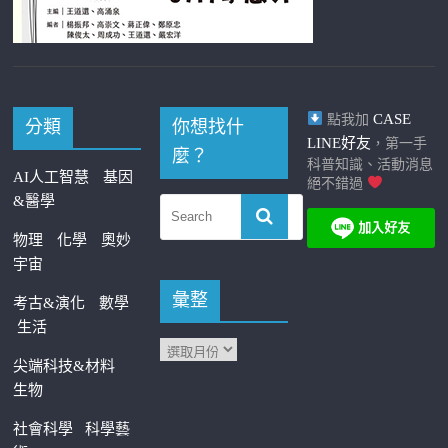
CASE
點我加
分類
你想找什
LINE好友
，第一手
麼？
科普知識、活動消息
AI人工智慧
基因
絕不錯過
&醫學
物理
化學
奧妙
宇宙
彙整
考古&演化
數學
生活
尖端科技&材料
生物
社會科學
科學藝