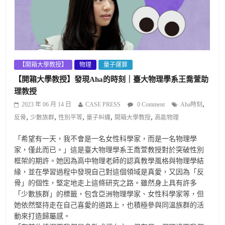
【開箱大學教授】
物理
量子運算
【開箱大學教授】發現Aha的時刻｜臺大物理學系王喬萱助
理教授
,
2023 年 06 月 14 日
CASE PRESS
0 Comment
Aha時刻
,
,
,
,
,
反骨
少數族群
性別平等
量子糾纏
開箱大學教授
高能物理
「希望有一天，我不會是一名女性科學家，而是一名物理學
家，僅此而已。」這是臺大物理學系王喬萱教授對於突破性別
框架的期許。她因為高中物理老師的認真教學風格與物理學結
緣，並在學習過程中發現自己對這個領域是真愛，又因為「反
骨」的個性，堅定地走上這條研究之路。雖然身上具有許多
「少數族群」的標籤，包含亞洲物理學家、女性科學家等，但
她依然堅持走在自己喜愛的道路上，也積極參與同溫族群的活
動來打造歸屬感。