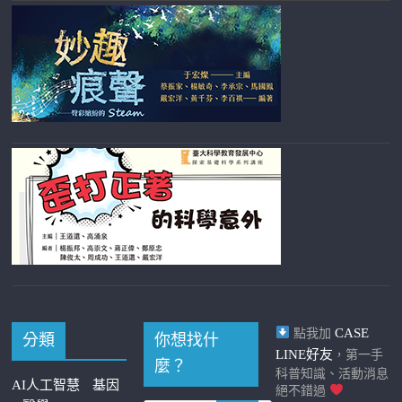
CASE
點我加
分類
你想找什
LINE好友
，第一手
麼？
科普知識、活動消息
AI人工智慧
基因
絕不錯過