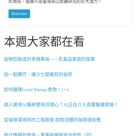
的資訊，還展示出臺灣高山昆蟲研究的巨大潛力。
Read more
本週大家都在看
由鮮奶製成的多樣美味——乳製品家族的探索
加一點鹽巴，讓沙士變瘋狂的祕密
如何選擇Good Energy食物！(一)
病人覺得AI醫師更有同理心？AI正在介入真實醫療現場！
從咖啡漬得到的工程啟發 控制流體的咖啡環效應
商代晚期的旗斿、軍事組織與城池攻防（四）