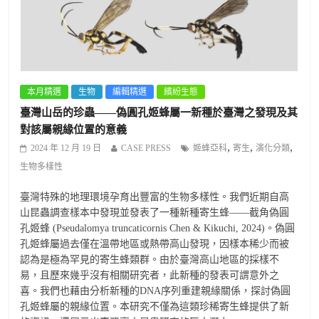
本月精選
生物
編輯精選
繽紛生態
臺灣山岳的珍蟲——偽圓孔姬蜂屬一新種於臺灣之發現及其
對該屬親緣位置的意義
,
,
,
2024 年 12 月 19 日
CASE PRESS
姬蜂亞科
寄生
演化分類
生物多樣性
臺灣特殊的地理環境孕育出豐富的生物多樣性。我們近期自高
山昆蟲調查樣本中發現並發表了一種新種寄生蜂——截角偽圓
孔姬蜂 (Pseudalomya truncaticornis Chen & Kikuchi, 2024)。偽圓
孔姬蜂屬過去僅在溫帶地區或熱帶高山發現，因樣本稀少而被
認為是極為罕見的寄生蜂類群。由於臺灣高山地區的採樣不
易，且歷來幾乎沒有相關研究者，此新種的發表可謂意外之
喜。我們也藉由分析新種的DNA序列重建親緣關係，探討偽圓
孔姬蜂屬的親緣位置。本研究不僅為這類珍稀寄生蜂提供了新