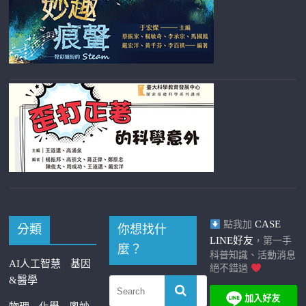
CASE
點我加
分類
你想找什
LINE好友
，第一手
麼？
科普知識、活動消息
AI人工智慧
基因
絕不錯過
&醫學