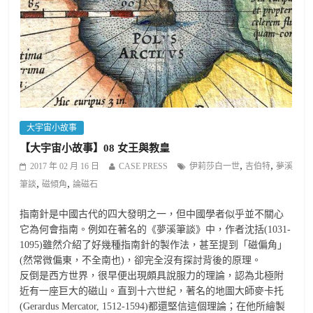
大宇宙小故事
【大宇宙小故事】08 女王與教皇
,
,
2017 年 02 月 16 日
CASE PRESS
伊莉莎白一世
吉伯特
夢溪
,
,
筆談
磁傾角
論磁石
指南針是中國古代的四大發明之一，但中國學者似乎並不關心
它為何會指南。例如在著名的《夢溪筆談》中，作者沈括(1031-
1095)雖然介紹了好幾種指南針的製作法，甚至提到「磁偏角」
(然常微偏東，不全南也)，卻完全沒有探討背後的原理。
反倒是西方世界，很早便出現頗具說服力的理論，認為北極附
近有一座巨大的磁山。直到十六世紀，著名的地圖大師麥卡托
(Gerardus Mercator, 1512-1594)都還堅信這個理論；在他所繪製